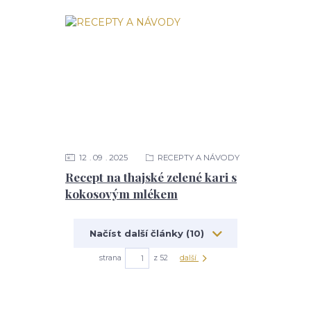
12
09
2025
RECEPTY A NÁVODY
Recept na thajské zelené kari s
kokosovým mlékem
Načíst další články (10)
strana
z 52
další