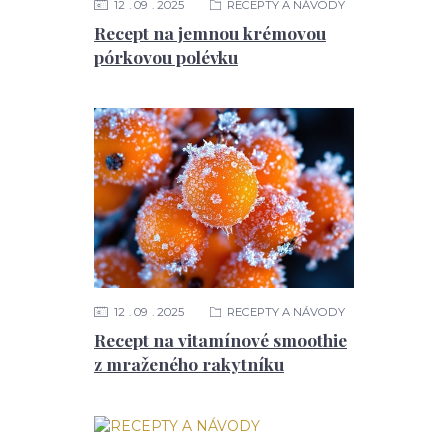
12
09
2025
RECEPTY A NÁVODY
Recept na jemnou krémovou
pórkovou polévku
12
09
2025
RECEPTY A NÁVODY
Recept na vitamínové smoothie
z mraženého rakytníku