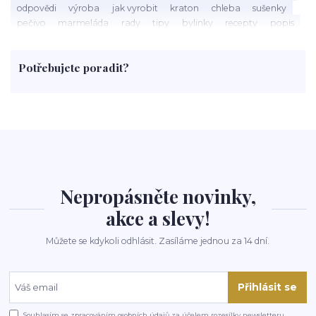
odpovědi
výroba
jak vyrobit
kraton
chleba
sušenky
pečivo
marmeláda
rady
tipy
bylinky
recepty
popis
med
účinky
co je
dezert
rostliny
droga
chilli
paprika
byliny
pěstování
marihuana
triky
nápoj
Potřebujete poradit?
rohlíky
grilování
čaj
salát
víno
třešně
dýně
polévka
koupit
kraťák
Nepropásněte novinky,
akce a slevy!
Můžete se kdykoli odhlásit. Zasíláme jednou za 14 dní.
Přihlásit se
Souhlasím se
zpracováním osobních údajů
za účelem rozesílky newsletteru.