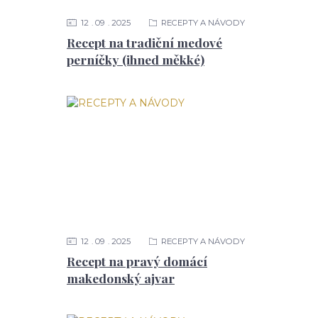
12
09
2025
RECEPTY A NÁVODY
Recept na tradiční medové
perníčky (ihned měkké)
12
09
2025
RECEPTY A NÁVODY
Recept na pravý domácí
makedonský ajvar