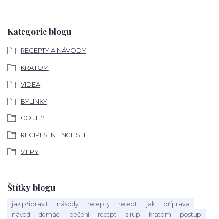
Kategorie blogu
RECEPTY A NÁVODY
KRATOM
VIDEA
BYLINKY
CO JE ?
RECIPES IN ENGLISH
VTIPY
Štítky blogu
jak připravit
návody
recepty
recept
jak
příprava
návod
domácí
pečení
recept
sirup
kratom
postup