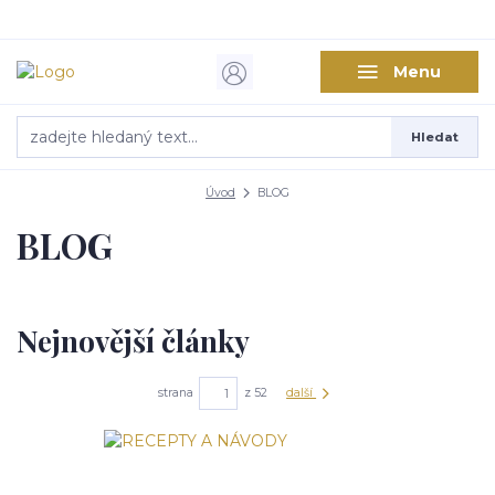
Menu
Hledat
Úvod
BLOG
BLOG
Nejnovější články
strana
z 52
další