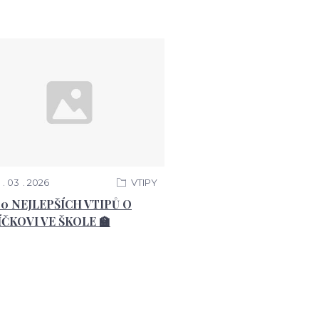
03
2026
VTIPY
00 NEJLEPŠÍCH VTIPŮ O
ÍČKOVI VE ŠKOLE 🏫