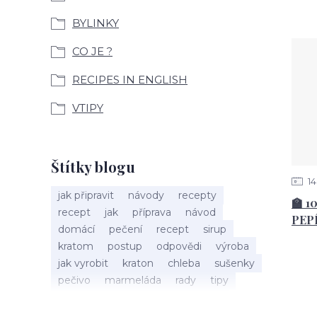
BYLINKY
CO JE ?
RECIPES IN ENGLISH
VTIPY
Štítky blogu
14
jak připravit
návody
recepty
🏫 1
recept
jak
příprava
návod
PEP
domácí
pečení
recept
sirup
kratom
postup
odpovědi
výroba
jak vyrobit
kraton
chleba
sušenky
pečivo
marmeláda
rady
tipy
bylinky
recepty
popis
med
účinky
co je
dezert
rostliny