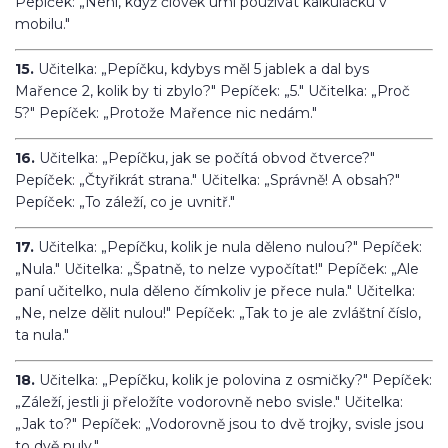
Pepíček: „Není, když člověk umí používat kalkulačku v
mobilu."
15.
Učitelka: „Pepíčku, kdybys měl 5 jablek a dal bys
Mařence 2, kolik by ti zbylo?" Pepíček: „5." Učitelka: „Proč
5?" Pepíček: „Protože Mařence nic nedám."
16.
Učitelka: „Pepíčku, jak se počítá obvod čtverce?"
Pepíček: „Čtyřikrát strana." Učitelka: „Správně! A obsah?"
Pepíček: „To záleží, co je uvnitř."
17.
Učitelka: „Pepíčku, kolik je nula děleno nulou?" Pepíček:
„Nula." Učitelka: „Špatně, to nelze vypočítat!" Pepíček: „Ale
paní učitelko, nula děleno čímkoliv je přece nula." Učitelka:
„Ne, nelze dělit nulou!" Pepíček: „Tak to je ale zvláštní číslo,
ta nula."
18.
Učitelka: „Pepíčku, kolik je polovina z osmičky?" Pepíček:
„Záleží, jestli ji přeložíte vodorovně nebo svisle." Učitelka:
„Jak to?" Pepíček: „Vodorovně jsou to dvě trojky, svisle jsou
to dvě nuly."