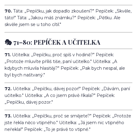
70.
Táta: „Pepíčku, jak dopadlo zkoušení?" Pepíček: „Skvěle,
táto!" Táta: „Jakou máš známku?" Pepíček: „Pětku. Ale
skvěle jsem se u toho cítil."
🎭 71–80: PEPÍČEK A UČITELKA
71.
Učitelka: „Pepíčku, proč spíš v hodině?" Pepíček:
„Protože mluvíte příliš tiše, paní učitelko." Učitelka: „A
kdybych mluvila hlasitěji?" Pepíček: „Pak bych nespal, ale
byl bych naštvaný."
72.
Učitelka: „Pepíčku, dávej pozor!" Pepíček: „Dávám, paní
učitelko." Učitelka: „A co jsem právě říkala?" Pepíček:
„Pepíčku, dávej pozor."
73.
Učitelka: „Pepíčku, proč se smějete?" Pepíček: „Protože
jste řekla něco vtipného." Učitelka: „Já jsem nic vtipného
neřekla!" Pepíček: „To je právě to vtipné."