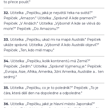
to přece poušť."
32.
Učitelka: „Pepíčku, jaká je největší řeka na světě?"
Pepíček: „Amazon." Učitelka: „Správně! A kde pramení?"
Pepíček: „V Andách." Učitelka: „Výborně! A kde se vlévá do
moře?" Pepíček: „Do Amazonu?"
33.
Učitelka: „Pepíčku, ukaž mi na mapě Austrálii." Pepíček
ukáže správně. Učitelka: „Výborně! A kdo Austrálii objevil?"
Pepíček: „Ten, kdo měl mapu."
34.
Učitelka: „Pepíčku, kolik kontinentů má Země?"
Pepíček: „Sedm." Učitelka: „Správně! Vyjmenuj je." Pepíček:
„Evropa, Asie, Afrika, Amerika, Jižní Amerika, Austrálie a... ten
sedmý."
35.
Učitelka: „Pepíčku, co je to poledník?" Pepíček: „To je
čára, která dělí den na dopoledne a odpoledne."
36.
Učitelka: „Pepíčku, jaké je hlavní město Japonska?"