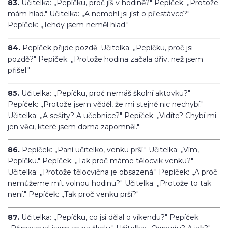
83.
Učitelka: „Pepíčku, proč jíš v hodině?" Pepíček: „Protože
mám hlad." Učitelka: „A nemohl jsi jíst o přestávce?"
Pepíček: „Tehdy jsem neměl hlad."
84.
Pepíček přijde pozdě. Učitelka: „Pepíčku, proč jsi
pozdě?" Pepíček: „Protože hodina začala dřív, než jsem
přišel."
85.
Učitelka: „Pepíčku, proč nemáš školní aktovku?"
Pepíček: „Protože jsem věděl, že mi stejně nic nechybí."
Učitelka: „A sešity? A učebnice?" Pepíček: „Vidíte? Chybí mi
jen věci, které jsem doma zapomněl."
86.
Pepíček: „Paní učitelko, venku prší." Učitelka: „Vím,
Pepíčku." Pepíček: „Tak proč máme tělocvik venku?"
Učitelka: „Protože tělocvična je obsazená." Pepíček: „A proč
nemůžeme mít volnou hodinu?" Učitelka: „Protože to tak
není." Pepíček: „Tak proč venku prší?"
87.
Učitelka: „Pepíčku, co jsi dělal o víkendu?" Pepíček: