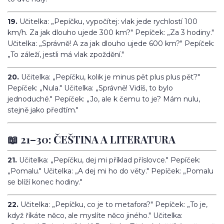
19.
Učitelka: „Pepíčku, vypočítej: vlak jede rychlostí 100
km/h. Za jak dlouho ujede 300 km?" Pepíček: „Za 3 hodiny."
Učitelka: „Správně! A za jak dlouho ujede 600 km?" Pepíček:
„To záleží, jestli má vlak zpoždění."
20.
Učitelka: „Pepíčku, kolik je minus pět plus plus pět?"
Pepíček: „Nula." Učitelka: „Správně! Vidíš, to bylo
jednoduché." Pepíček: „Jo, ale k čemu to je? Mám nulu,
stejně jako předtím."
📖 21–30: ČEŠTINA A LITERATURA
21.
Učitelka: „Pepíčku, dej mi příklad příslovce." Pepíček:
„Pomalu." Učitelka: „A dej mi ho do věty." Pepíček: „Pomalu
se blíží konec hodiny."
22.
Učitelka: „Pepíčku, co je to metafora?" Pepíček: „To je,
když říkáte něco, ale myslíte něco jiného." Učitelka: