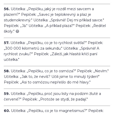
56.
Učitelka: „Pepíčku, jaký je rozdíl mezi savcem a
plazem?" Pepíček: „Savec je teplokrevný a plaz je
studenokrevný." Učitelka: „Správně! Dej mi příklad savce."
Pepíček: „Já." Učitelka: „A příklad plaza?" Pepíček: „Ředitel
školy." 😄
57.
Učitelka: „Pepíčku, co je to rychlost světla?" Pepíček:
„300 000 kilometrů za sekundu." Učitelka: „Správně! A
rychlost zvuku?" Pepíček: „Záleží, jak hlasitě křičí paní
učitelka."
58.
Učitelka: „Pepíčku, co je to osmóza?" Pepíček: „Nevím."
Učitelka: „Jak to, že nevíš? Učili jsme to minulý týden!"
Pepíček: „Asi to osmózou nepřešlo do mé hlavy."
59.
Učitelka: „Pepíčku, proč jsou listy na podzim žluté a
červené?" Pepíček: „Protože se stydí, že padají."
60.
Učitelka: „Pepíčku, co je to magnetismus?" Pepíček: