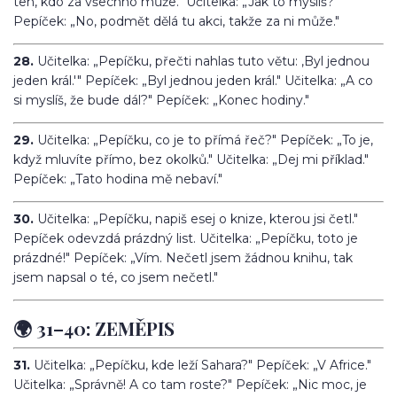
ten, kdo za všechno může." Učitelka: „Jak to myslíš?"
Pepíček: „No, podmět dělá tu akci, takže za ni může."
28.
Učitelka: „Pepíčku, přečti nahlas tuto větu: ‚Byl jednou
jeden král.'" Pepíček: „Byl jednou jeden král." Učitelka: „A co
si myslíš, že bude dál?" Pepíček: „Konec hodiny."
29.
Učitelka: „Pepíčku, co je to přímá řeč?" Pepíček: „To je,
když mluvíte přímo, bez okolků." Učitelka: „Dej mi příklad."
Pepíček: „Tato hodina mě nebaví."
30.
Učitelka: „Pepíčku, napiš esej o knize, kterou jsi četl."
Pepíček odevzdá prázdný list. Učitelka: „Pepíčku, toto je
prázdné!" Pepíček: „Vím. Nečetl jsem žádnou knihu, tak
jsem napsal o té, co jsem nečetl."
🌍 31–40: ZEMĚPIS
31.
Učitelka: „Pepíčku, kde leží Sahara?" Pepíček: „V Africe."
Učitelka: „Správně! A co tam roste?" Pepíček: „Nic moc, je