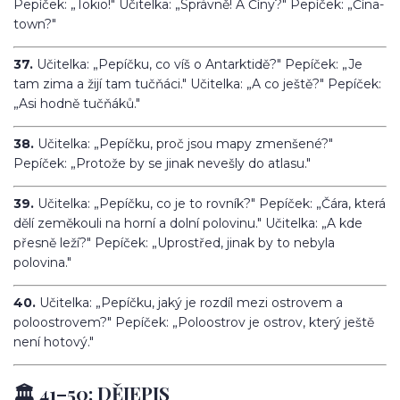
Pepíček: „Tokio!" Učitelka: „Správně! A Číny?" Pepíček: „Čína-
town?"
37.
Učitelka: „Pepíčku, co víš o Antarktidě?" Pepíček: „Je
tam zima a žijí tam tučňáci." Učitelka: „A co ještě?" Pepíček:
„Asi hodně tučňáků."
38.
Učitelka: „Pepíčku, proč jsou mapy zmenšené?"
Pepíček: „Protože by se jinak nevešly do atlasu."
39.
Učitelka: „Pepíčku, co je to rovník?" Pepíček: „Čára, která
dělí zeměkouli na horní a dolní polovinu." Učitelka: „A kde
přesně leží?" Pepíček: „Uprostřed, jinak by to nebyla
polovina."
40.
Učitelka: „Pepíčku, jaký je rozdíl mezi ostrovem a
poloostrovem?" Pepíček: „Poloostrov je ostrov, který ještě
není hotový."
🏛️ 41–50: DĚJEPIS