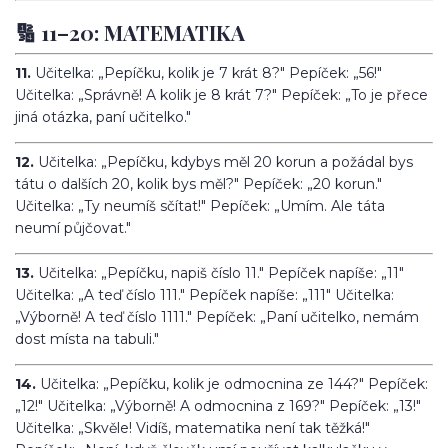
🔢 11–20: MATEMATIKA
11.
Učitelka: „Pepíčku, kolik je 7 krát 8?" Pepíček: „56!"
Učitelka: „Správně! A kolik je 8 krát 7?" Pepíček: „To je přece
jiná otázka, paní učitelko."
12.
Učitelka: „Pepíčku, kdybys měl 20 korun a požádal bys
tátu o dalších 20, kolik bys měl?" Pepíček: „20 korun."
Učitelka: „Ty neumíš sčítat!" Pepíček: „Umím. Ale táta
neumí půjčovat."
13.
Učitelka: „Pepíčku, napiš číslo 11." Pepíček napíše: „11"
Učitelka: „A teď číslo 111." Pepíček napíše: „111" Učitelka:
„Výborně! A teď číslo 1111." Pepíček: „Paní učitelko, nemám
dost místa na tabuli."
14.
Učitelka: „Pepíčku, kolik je odmocnina ze 144?" Pepíček:
„12!" Učitelka: „Výborně! A odmocnina z 169?" Pepíček: „13!"
Učitelka: „Skvěle! Vidíš, matematika není tak těžká!"