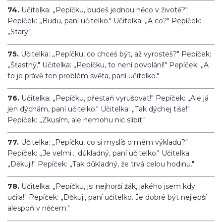
74.
Učitelka: „Pepíčku, budeš jednou něco v životě?"
Pepíček: „Budu, paní učitelko." Učitelka: „A co?" Pepíček:
„Starý."
75.
Učitelka: „Pepíčku, co chceš být, až vyrosteš?" Pepíček:
„Šťastný." Učitelka: „Pepíčku, to není povolání!" Pepíček: „A
to je právě ten problém světa, paní učitelko."
76.
Učitelka: „Pepíčku, přestaň vyrušovat!" Pepíček: „Ale já
jen dýchám, paní učitelko." Učitelka: „Tak dýchej tiše!"
Pepíček: „Zkusím, ale nemohu nic slíbit."
77.
Učitelka: „Pepíčku, co si myslíš o mém výkladu?"
Pepíček: „Je velmi... důkladný, paní učitelko." Učitelka:
„Děkuji!" Pepíček: „Tak důkladný, že trvá celou hodinu."
78.
Učitelka: „Pepíčku, jsi nejhorší žák, jakého jsem kdy
učila!" Pepíček: „Děkuji, paní učitelko. Je dobré být nejlepší
alespoň v něčem."