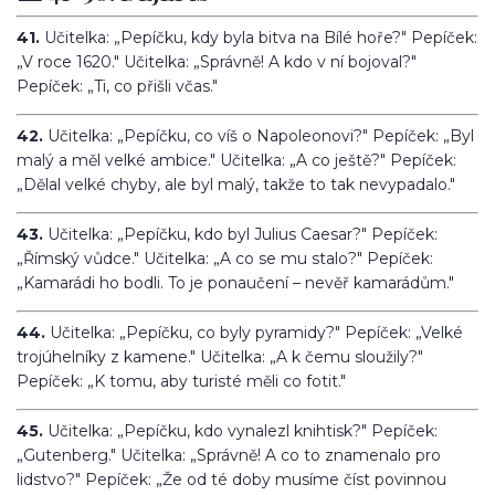
41.
Učitelka: „Pepíčku, kdy byla bitva na Bílé hoře?" Pepíček:
„V roce 1620." Učitelka: „Správně! A kdo v ní bojoval?"
Pepíček: „Ti, co přišli včas."
42.
Učitelka: „Pepíčku, co víš o Napoleonovi?" Pepíček: „Byl
malý a měl velké ambice." Učitelka: „A co ještě?" Pepíček:
„Dělal velké chyby, ale byl malý, takže to tak nevypadalo."
43.
Učitelka: „Pepíčku, kdo byl Julius Caesar?" Pepíček:
„Římský vůdce." Učitelka: „A co se mu stalo?" Pepíček:
„Kamarádi ho bodli. To je ponaučení – nevěř kamarádům."
44.
Učitelka: „Pepíčku, co byly pyramidy?" Pepíček: „Velké
trojúhelníky z kamene." Učitelka: „A k čemu sloužily?"
Pepíček: „K tomu, aby turisté měli co fotit."
45.
Učitelka: „Pepíčku, kdo vynalezl knihtisk?" Pepíček:
„Gutenberg." Učitelka: „Správně! A co to znamenalo pro
lidstvo?" Pepíček: „Že od té doby musíme číst povinnou