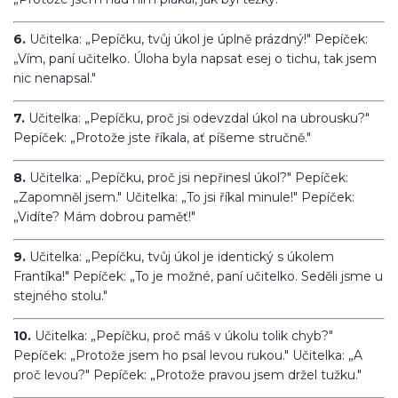
6.
Učitelka: „Pepíčku, tvůj úkol je úplně prázdný!" Pepíček:
„Vím, paní učitelko. Úloha byla napsat esej o tichu, tak jsem
nic nenapsal."
7.
Učitelka: „Pepíčku, proč jsi odevzdal úkol na ubrousku?"
Pepíček: „Protože jste říkala, ať píšeme stručně."
8.
Učitelka: „Pepíčku, proč jsi nepřinesl úkol?" Pepíček:
„Zapomněl jsem." Učitelka: „To jsi říkal minule!" Pepíček:
„Vidíte? Mám dobrou paměť!"
9.
Učitelka: „Pepíčku, tvůj úkol je identický s úkolem
Frantíka!" Pepíček: „To je možné, paní učitelko. Seděli jsme u
stejného stolu."
10.
Učitelka: „Pepíčku, proč máš v úkolu tolik chyb?"
Pepíček: „Protože jsem ho psal levou rukou." Učitelka: „A
proč levou?" Pepíček: „Protože pravou jsem držel tužku."