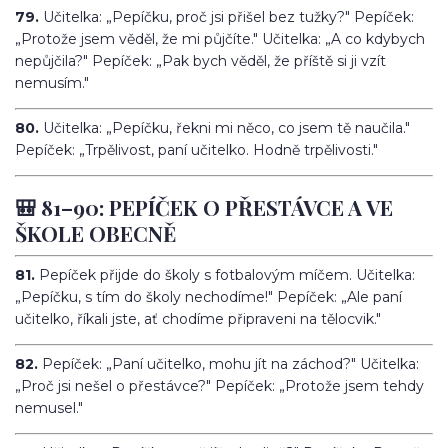
79.
Učitelka: „Pepíčku, proč jsi přišel bez tužky?" Pepíček:
„Protože jsem věděl, že mi půjčíte." Učitelka: „A co kdybych
nepůjčila?" Pepíček: „Pak bych věděl, že příště si ji vzít
nemusím."
80.
Učitelka: „Pepíčku, řekni mi něco, co jsem tě naučila."
Pepíček: „Trpělivost, paní učitelko. Hodně trpělivosti."
🎒 81–90: PEPÍČEK O PŘESTÁVCE A VE
ŠKOLE OBECNĚ
81.
Pepíček přijde do školy s fotbalovým míčem. Učitelka:
„Pepíčku, s tím do školy nechodíme!" Pepíček: „Ale paní
učitelko, říkali jste, ať chodíme připraveni na tělocvik."
82.
Pepíček: „Paní učitelko, mohu jít na záchod?" Učitelka:
„Proč jsi nešel o přestávce?" Pepíček: „Protože jsem tehdy
nemusel."