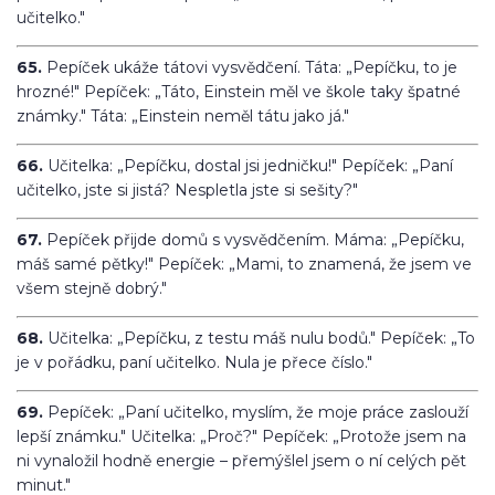
učitelko."
65.
Pepíček ukáže tátovi vysvědčení. Táta: „Pepíčku, to je
hrozné!" Pepíček: „Táto, Einstein měl ve škole taky špatné
známky." Táta: „Einstein neměl tátu jako já."
66.
Učitelka: „Pepíčku, dostal jsi jedničku!" Pepíček: „Paní
učitelko, jste si jistá? Nespletla jste si sešity?"
67.
Pepíček přijde domů s vysvědčením. Máma: „Pepíčku,
máš samé pětky!" Pepíček: „Mami, to znamená, že jsem ve
všem stejně dobrý."
68.
Učitelka: „Pepíčku, z testu máš nulu bodů." Pepíček: „To
je v pořádku, paní učitelko. Nula je přece číslo."
69.
Pepíček: „Paní učitelko, myslím, že moje práce zaslouží
lepší známku." Učitelka: „Proč?" Pepíček: „Protože jsem na
ni vynaložil hodně energie – přemýšlel jsem o ní celých pět
minut."