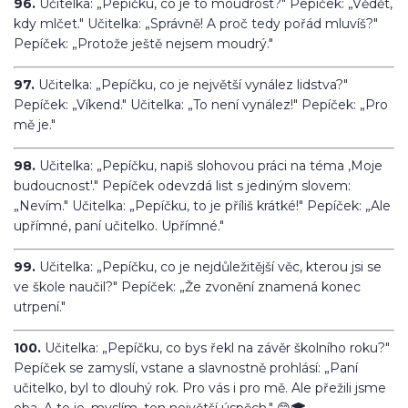
96.
Učitelka: „Pepíčku, co je to moudrost?" Pepíček: „Vědět,
kdy mlčet." Učitelka: „Správně! A proč tedy pořád mluvíš?"
Pepíček: „Protože ještě nejsem moudrý."
97.
Učitelka: „Pepíčku, co je největší vynález lidstva?"
Pepíček: „Víkend." Učitelka: „To není vynález!" Pepíček: „Pro
mě je."
98.
Učitelka: „Pepíčku, napiš slohovou práci na téma ‚Moje
budoucnost'." Pepíček odevzdá list s jediným slovem:
„Nevím." Učitelka: „Pepíčku, to je příliš krátké!" Pepíček: „Ale
upřímné, paní učitelko. Upřímné."
99.
Učitelka: „Pepíčku, co je nejdůležitější věc, kterou jsi se
ve škole naučil?" Pepíček: „Že zvonění znamená konec
utrpení."
100.
Učitelka: „Pepíčku, co bys řekl na závěr školního roku?"
Pepíček se zamyslí, vstane a slavnostně prohlásí: „Paní
učitelko, byl to dlouhý rok. Pro vás i pro mě. Ale přežili jsme