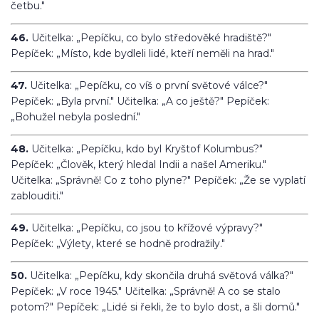
četbu."
46.
Učitelka: „Pepíčku, co bylo středověké hradiště?"
Pepíček: „Místo, kde bydleli lidé, kteří neměli na hrad."
47.
Učitelka: „Pepíčku, co víš o první světové válce?"
Pepíček: „Byla první." Učitelka: „A co ještě?" Pepíček:
„Bohužel nebyla poslední."
48.
Učitelka: „Pepíčku, kdo byl Kryštof Kolumbus?"
Pepíček: „Člověk, který hledal Indii a našel Ameriku."
Učitelka: „Správně! Co z toho plyne?" Pepíček: „Že se vyplatí
zablouditi."
49.
Učitelka: „Pepíčku, co jsou to křížové výpravy?"
Pepíček: „Výlety, které se hodně prodražily."
50.
Učitelka: „Pepíčku, kdy skončila druhá světová válka?"
Pepíček: „V roce 1945." Učitelka: „Správně! A co se stalo
potom?" Pepíček: „Lidé si řekli, že to bylo dost, a šli domů."