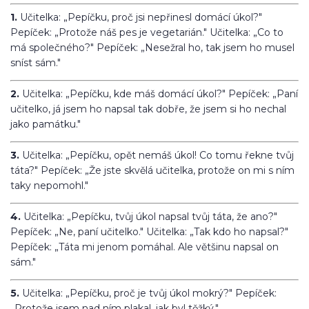
1.
Učitelka: „Pepíčku, proč jsi nepřinesl domácí úkol?"
Pepíček: „Protože náš pes je vegetarián." Učitelka: „Co to
má společného?" Pepíček: „Nesežral ho, tak jsem ho musel
sníst sám."
2.
Učitelka: „Pepíčku, kde máš domácí úkol?" Pepíček: „Paní
učitelko, já jsem ho napsal tak dobře, že jsem si ho nechal
jako památku."
3.
Učitelka: „Pepíčku, opět nemáš úkol! Co tomu řekne tvůj
táta?" Pepíček: „Že jste skvělá učitelka, protože on mi s ním
taky nepomohl."
4.
Učitelka: „Pepíčku, tvůj úkol napsal tvůj táta, že ano?"
Pepíček: „Ne, paní učitelko." Učitelka: „Tak kdo ho napsal?"
Pepíček: „Táta mi jenom pomáhal. Ale většinu napsal on
sám."
5.
Učitelka: „Pepíčku, proč je tvůj úkol mokrý?" Pepíček:
„Protože jsem nad ním plakal, jak byl těžký."