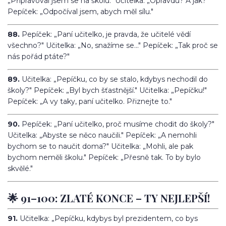
„Připravoval jsem se na školu." Učitelka: „Opravdu? A jak?"
Pepíček: „Odpočíval jsem, abych měl sílu."
88.
Pepíček: „Paní učitelko, je pravda, že učitelé vědí
všechno?" Učitelka: „No, snažíme se..." Pepíček: „Tak proč se
nás pořád ptáte?"
89.
Učitelka: „Pepíčku, co by se stalo, kdybys nechodil do
školy?" Pepíček: „Byl bych šťastnější." Učitelka: „Pepíčku!"
Pepíček: „A vy taky, paní učitelko. Přiznejte to."
90.
Pepíček: „Paní učitelko, proč musíme chodit do školy?"
Učitelka: „Abyste se něco naučili." Pepíček: „A nemohli
bychom se to naučit doma?" Učitelka: „Mohli, ale pak
bychom neměli školu." Pepíček: „Přesně tak. To by bylo
skvělé."
🌟 91–100: ZLATÉ KONCE – TY NEJLEPŠÍ!
91.
Učitelka: „Pepíčku, kdybys byl prezidentem, co bys