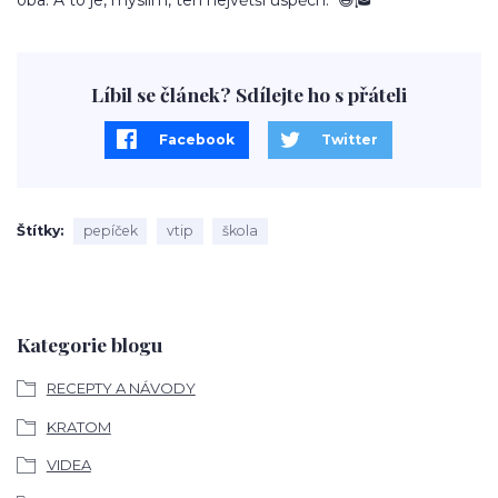
oba. A to je, myslím, ten největší úspěch." 😄🎓
Líbil se článek? Sdílejte ho s přáteli
Facebook
Twitter
Štítky
pepíček
vtip
škola
Kategorie blogu
RECEPTY A NÁVODY
KRATOM
VIDEA