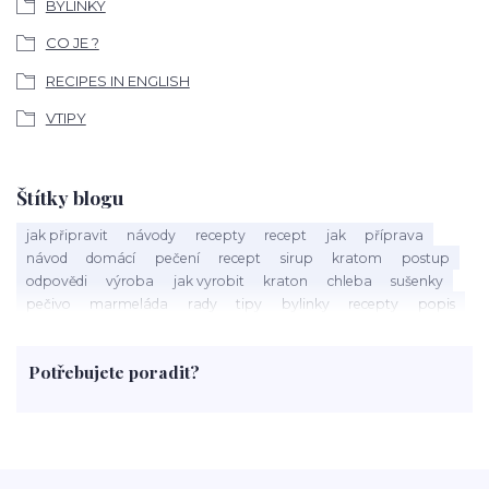
BYLINKY
CO JE ?
RECIPES IN ENGLISH
VTIPY
Štítky blogu
jak připravit
návody
recepty
recept
jak
příprava
návod
domácí
pečení
recept
sirup
kratom
postup
odpovědi
výroba
jak vyrobit
kraton
chleba
sušenky
pečivo
marmeláda
rady
tipy
bylinky
recepty
popis
med
účinky
co je
dezert
rostliny
droga
chilli
paprika
byliny
pěstování
marihuana
triky
nápoj
Potřebujete poradit?
rohlíky
grilování
čaj
salát
víno
třešně
dýně
polévka
koupit
kraťák