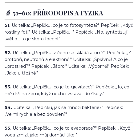
🔬 51–60: PŘÍRODOPIS A FYZIKA
51.
Učitelka: „Pepíčku, co je to fotosyntéza?" Pepíček: „Když
rostliny fotí." Učitelka: „Pepíčku!!" Pepíček: „No, syntetizují
světlo... to je skoro focení."
52.
Učitelka: „Pepíčku, z čeho se skládá atom?" Pepíček: „Z
protonů, neutronů a elektronů." Učitelka: „Správně! A co je
uprostřed?" Pepíček: „Jádro." Učitelka: „Výborně!" Pepíček:
„Jako u třešně."
53.
Učitelka: „Pepíčku, co je to gravitace?" Pepíček: „To, co
mě drží na zemi, když nechci vstávat do školy."
54.
Učitelka: „Pepíčku, jak se množí bakterie?" Pepíček:
„Velmi rychle a bez dovolení."
55.
Učitelka: „Pepíčku, co je to evaporace?" Pepíček: „Když
voda zmizí, jako můj domácí úkol."