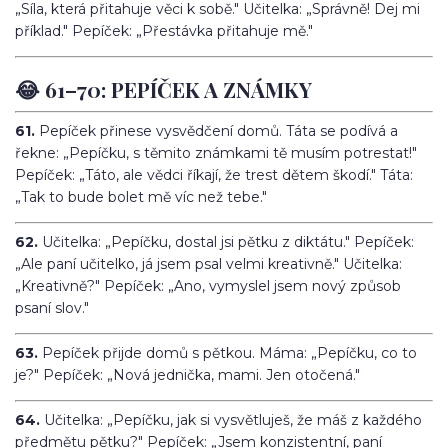
„Síla, která přitahuje věci k sobě." Učitelka: „Správně! Dej mi
příklad." Pepíček: „Přestávka přitahuje mě."
😂 61–70: PEPÍČEK A ZNÁMKY
61.
Pepíček přinese vysvědčení domů. Táta se podívá a
řekne: „Pepíčku, s těmito známkami tě musím potrestat!"
Pepíček: „Táto, ale vědci říkají, že trest dětem škodí." Táta:
„Tak to bude bolet mě víc než tebe."
62.
Učitelka: „Pepíčku, dostal jsi pětku z diktátu." Pepíček:
„Ale paní učitelko, já jsem psal velmi kreativně." Učitelka:
„Kreativně?" Pepíček: „Ano, vymyslel jsem nový způsob
psaní slov."
63.
Pepíček přijde domů s pětkou. Máma: „Pepíčku, co to
je?" Pepíček: „Nová jednička, mami. Jen otočená."
64.
Učitelka: „Pepíčku, jak si vysvětluješ, že máš z každého
předmětu pětku?" Pepíček: „Jsem konzistentní, paní