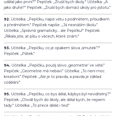
udělal jako první?" Pepíček: „Zrušil bych školy." Učitelka: „A
jako druhé?" Pepíček: „Zrušil bych domácí úkoly pro jistotu."
92.
Učitelka: „Pepíčku, napiš větu s podmětem, přísudkem
a předmětem." Pepíček napíše: „Já nesnáším školu."
Učitelka: „Správně gramaticky... ale Pepíčku!" Pepíček:
„Říkala jste, ať píšu o věcech, které znám."
93.
Učitelka: „Pepíčku, co je opakem slova ‚smutek'?"
Pepíček: „Pátek."
94.
Učitelka: „Pepíčku, použij slovo ‚geometrie' ve větě."
Pepíček: „Geometrie mě nebaví." Učitelka: „To není moc
kreativní." Pepíček: „Ale je to pravda, a pravda je základ
vzdělání."
95.
Učitelka: „Pepíčku, co bys dělal, kdybys byl neviditelný?"
Pepíček: „Chodil bych do školy, ale dělal bych, že nejsem
tady." Učitelka: „To přece děláš i teď."