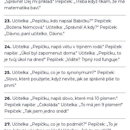
„Správně! Dej mi příklad." Pepíček: „Třeba když říkám, že mě
matematika baví."
23.
Učitelka: „Pepíčku, kdo napsal Babičku?" Pepíček:
„Božena Němcová." Učitelka: „Správně! A kdy?" Pepíček:
„Dávno, paní učitelko. Dávno."
24.
Učitelka: „Pepíčku, napiš větu v trpném rodě." Pepíček
napíše: „Úkol byl zapomenut doma." Učitelka: „Pepíčku, to
je tvůj úkol na dnes!" Pepíček: „Vidíte? Trpný rod funguje."
25.
Učitelka: „Pepíčku, co je to synonymum?" Pepíček:
„Slovo, které použijete, když nevíte, jak se správně píše to
první."
26.
Učitelka: „Pepíčku, napiš slovo, které má 10 písmen."
Pepíček napíše: „Čokoláda." Učitelka: „To má jen 9 písmen!"
Pepíček: „Tak jsem jedno snědl."
27.
Učitelka: „Pepíčku, co je to podmět?" Pepíček: „To je