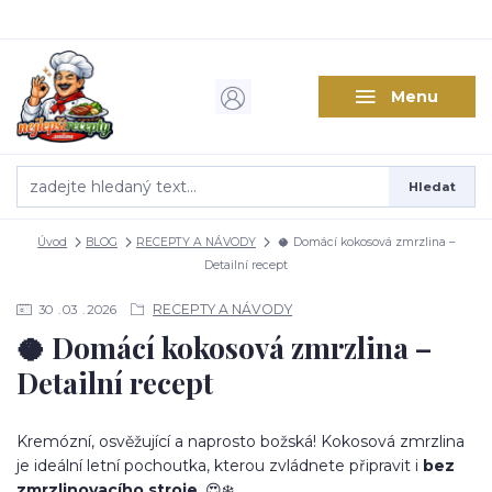
Menu
Hledat
Úvod
BLOG
RECEPTY A NÁVODY
🥥 Domácí kokosová zmrzlina –
Detailní recept
RECEPTY A NÁVODY
30
03
2026
🥥 Domácí kokosová zmrzlina –
Detailní recept
Kremózní, osvěžující a naprosto božská! Kokosová zmrzlina
je ideální letní pochoutka, kterou zvládnete připravit i
bez
zmrzlinovacího stroje
. 😍❄️