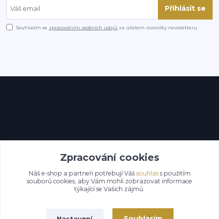
Přihlásit se
Souhlasím se
zpracováním osobních údajů
za účelem rozesílky newsletteru.
Kontakty
Zpracování cookies
Náš e-shop a partneři potřebují Váš
souhlas
s použitím
souborů cookies, aby Vám mohli zobrazovat informace
týkající se Vašich zájmů.
Souhlasím
Nastavení