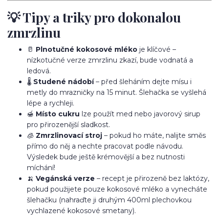
💡 Tipy a triky pro dokonalou
zmrzlinu
🥛
Plnotučné kokosové mléko
je klíčové –
nízkotučné verze zmrzlinu zkazí, bude vodnatá a
ledová.
🌡️
Studené nádobí
– před šleháním dejte mísu i
metly do mrazničky na 15 minut. Šlehačka se vyšlehá
lépe a rychleji.
🍯
Místo cukru
lze použít med nebo javorový sirup
pro přirozenější sladkost.
🧊
Zmrzlinovací stroj
– pokud ho máte, nalijte směs
přímo do něj a nechte pracovat podle návodu.
Výsledek bude ještě krémovější a bez nutnosti
míchání!
🍌
Vegánská verze
– recept je přirozeně bez laktózy,
pokud použijete pouze kokosové mléko a vynecháte
šlehačku (nahraďte ji druhým 400ml plechovkou
vychlazené kokosové smetany).