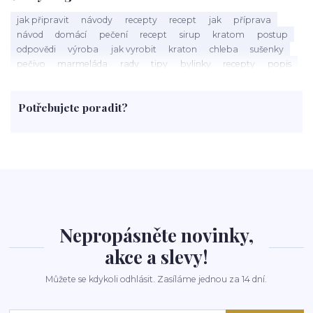
jak připravit
návody
recepty
recept
jak
příprava
návod
domácí
pečení
recept
sirup
kratom
postup
odpovědi
výroba
jak vyrobit
kraton
chleba
sušenky
pečivo
marmeláda
rady
tipy
bylinky
recepty
popis
med
účinky
co je
dezert
rostliny
droga
chilli
paprika
byliny
pěstování
marihuana
triky
nápoj
Potřebujete poradit?
rohlíky
grilování
čaj
salát
víno
třešně
dýně
polévka
koupit
kraťák
Nepropásněte novinky,
akce a slevy!
Můžete se kdykoli odhlásit. Zasíláme jednou za 14 dní.