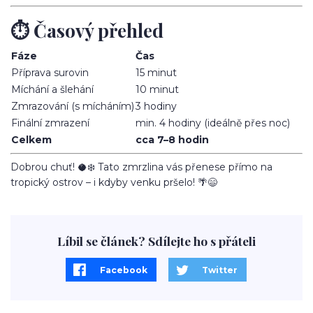
⏱️ Časový přehled
Fáze
Čas
Příprava surovin
15 minut
Míchání a šlehání
10 minut
Zmrazování (s mícháním)
3 hodiny
Finální zmrazení
min. 4 hodiny (ideálně přes noc)
Celkem
cca 7–8 hodin
Dobrou chuť! 🥥❄️ Tato zmrzlina vás přenese přímo na
tropický ostrov – i kdyby venku pršelo! 🌴😄
Líbil se článek? Sdílejte ho s přáteli
Facebook
Twitter