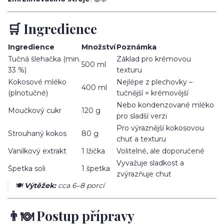
🛒 Ingredience
Ingredience
Množství
Poznámka
Tučná šlehačka (min.
Základ pro krémovou
500 ml
33 %)
texturu
Kokosové mléko
Nejlépe z plechovky –
400 ml
(plnotučné)
tučnější = krémovější
Nebo kondenzované mléko
Moučkový cukr
120 g
pro sladší verzi
Pro výraznější kokosovou
Strouhaný kokos
80 g
chuť a texturu
Vanilkový extrakt
1 lžička
Volitelné, ale doporučené
Vyvažuje sladkost a
Špetka soli
1 špetka
zvýrazňuje chuť
🍽️
Výtěžek:
cca 6–8 porcí
👨‍🍽️ Postup přípravy