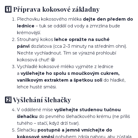
1️⃣ Příprava kokosové základny
Plechovku kokosového mléka
dejte den předem do
lednice
– tuk se oddělí od vody a zmrzlina bude
krémovější.
Strouhaný kokos
lehce opražte na suché
pánvi
dozlatova (cca 2–3 minuty na středním ohni).
Nechte vychladnout. Tím se výrazně prohloubí
kokosová chuť! 🤩
Vychladlé kokosové mléko vyjměte z lednice
a
vyšlehejte ho spolu s moučkovým cukrem,
vanilkovým extraktem a špetkou soli
do hladké,
lehce husté směsi.
2️⃣ Vyšlehání šlehačky
V oddělené míse
vyšlehejte studenou tučnou
šlehačku
do pevného šlehačkového krému (ne příliš
tuhého – stačí, když drží tvar).
Šlehačku
postupně a jemně vmíchejte do
kokosové směsi
pohybem zdola nahoru, aby zůstala