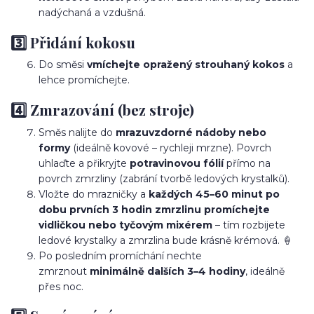
nadýchaná a vzdušná.
3️⃣ Přidání kokosu
Do směsi
vmíchejte opražený strouhaný kokos
a
lehce promíchejte.
4️⃣ Zmrazování (bez stroje)
Směs nalijte do
mrazuvzdorné nádoby nebo
formy
(ideálně kovové – rychleji mrzne). Povrch
uhlaďte a přikryjte
potravinovou fólií
přímo na
povrch zmrzliny (zabrání tvorbě ledových krystalků).
Vložte do mrazničky a
každých 45–60 minut po
dobu prvních 3 hodin zmrzlinu promíchejte
vidličkou nebo tyčovým mixérem
– tím rozbijete
ledové krystalky a zmrzlina bude krásně krémová. 🍦
Po posledním promíchání nechte
zmrznout
minimálně dalších 3–4 hodiny
, ideálně
přes noc.