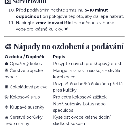
5️⃣ Servírování
Před podáváním nechte zmrzlinu
5–10 minut
odpočinout
při pokojové teplotě, aby šla lépe nabírat.
Nabírejte
zmrzlinovací lžící
namočenou v horké
vodě pro krásné kuličky. 🌟
🎨 Nápady na ozdobení a podávání
Ozdoba / Doplněk
Popis
🥥 Opražený kokos
Posypte navrch pro křupavý efekt
🍍 Čerstvé tropické
Mango, ananas, marakuja – skvělá
ovoce
kombinace
Rozpuštěná hořká čokoláda přelitá
🍫 Čokoládová poleva
přes kuličky
🌺 Kokosový sirup
Pro extra kokosový zážitek
Např. sušenky Lotus nebo
🍪 Křupavé sušenky
speculoos
🫐 Čerstvé borůvky
Kyselost ovoce krásně doplní
nebo maliny
sladkost kokosu