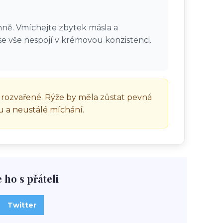
ohně. Vmíchejte zbytek másla a
 vše nespojí v krémovou konzistenci.
e rozvařené. Rýže by měla zůstat pevná
u a neustálé míchání.
e ho s přáteli
Twitter