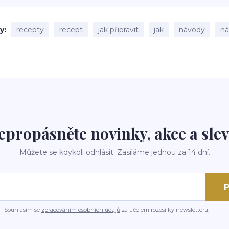
ky
recepty
recept
jak připravit
jak
návody
n
epropásněte novinky, akce a slev
Můžete se kdykoli odhlásit. Zasíláme jednou za 14 dní.
P
Souhlasím se
zpracováním osobních údajů
za účelem rozesílky newsletteru.