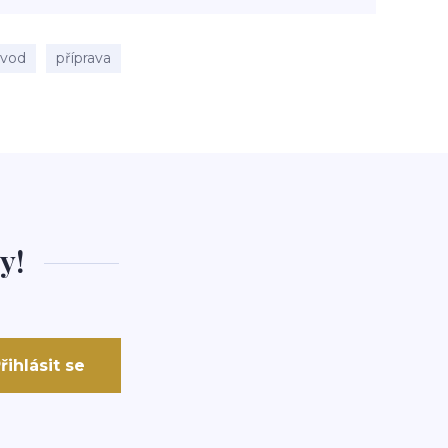
ávod
příprava
y!
řihlásit se