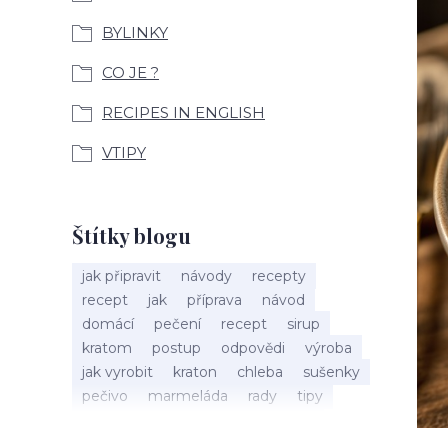
BYLINKY
CO JE ?
RECIPES IN ENGLISH
VTIPY
Štítky blogu
jak připravit
návody
recepty
recept
jak
příprava
návod
domácí
pečení
recept
sirup
kratom
postup
odpovědi
výroba
jak vyrobit
kraton
chleba
sušenky
pečivo
marmeláda
rady
tipy
bylinky
recepty
popis
med
účinky
co je
dezert
rostliny