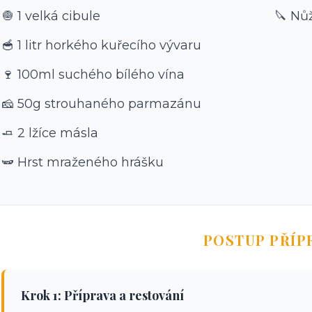
🧅 1 velká cibule
🔪 Nů
🥣 1 litr horkého kuřecího vývaru
🍷 100ml suchého bílého vína
🧀 50g strouhaného parmazánu
🧈 2 lžíce másla
🫛 Hrst mraženého hrášku
POSTUP PŘÍP
Krok 1: Příprava a restování