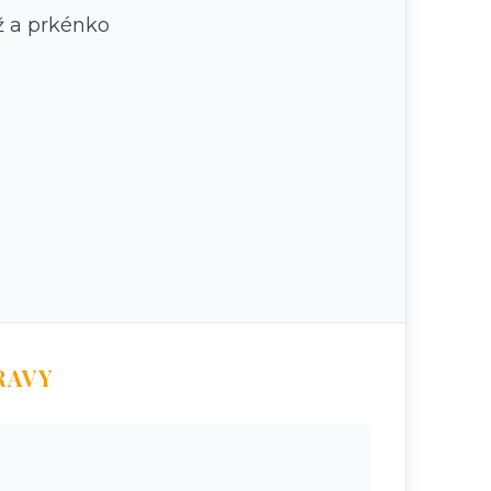
ž a prkénko
RAVY