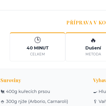
PŘÍPRAVA V K
🕒
🔥
40 MINUT
Dušení
CELKEM
METODA
Suroviny
Vybav
🐔 400g kuřecích prsou
🍳 Hl
🍚 300g rýže (Arborio, Carnaroli)
🥄 Va