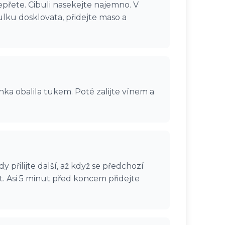
epřete. Cibuli nasekejte najemno. V
ulku dosklovata, přidejte maso a
zrnka obalila tukem. Poté zalijte vínem a
 přilijte další, až když se předchozí
t. Asi 5 minut před koncem přidejte