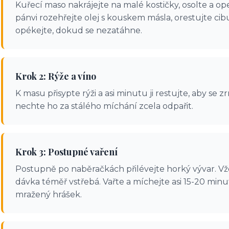
Kuřecí maso nakrájejte na malé kostičky, osolte a op
pánvi rozehřejte olej s kouskem másla, orestujte cib
opékejte, dokud se nezatáhne.
Krok 2: Rýže a víno
K masu přisypte rýži a asi minutu ji restujte, aby se 
nechte ho za stálého míchání zcela odpařit.
Krok 3: Postupné vaření
Postupně po naběračkách přilévejte horký vývar. Vždy
dávka téměř vstřebá. Vařte a míchejte asi 15-20 minu
mražený hrášek.