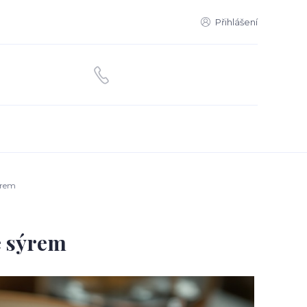
Přihlášení
ýrem
e sýrem