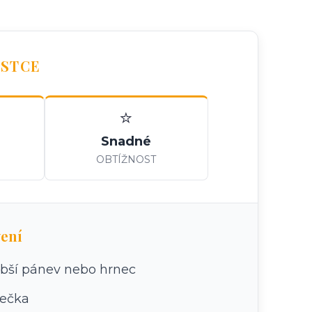
OSTCE
⭐
Snadné
OBTÍŽNOST
ení
ubší pánev nebo hrnec
řečka