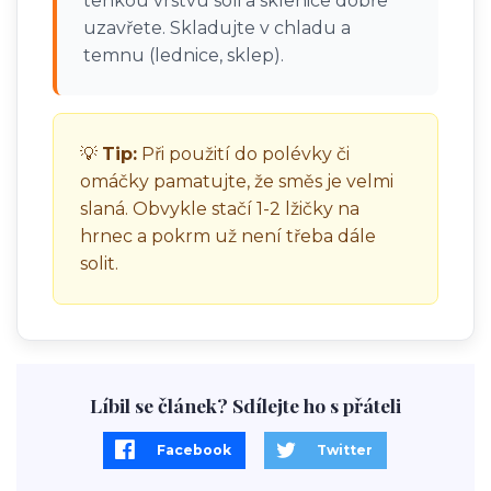
tenkou vrstvu soli a sklenice dobře
uzavřete. Skladujte v chladu a
temnu (lednice, sklep).
💡
Tip:
Při použití do polévky či
omáčky pamatujte, že směs je velmi
slaná. Obvykle stačí 1-2 lžičky na
hrnec a pokrm už není třeba dále
solit.
Líbil se článek? Sdílejte ho s přáteli
Facebook
Twitter