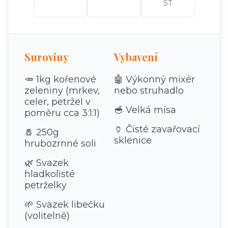
ST
Suroviny
Vybavení
🥕 1kg kořenové
🤖 Výkonný mixér
zeleniny (mrkev,
nebo struhadlo
celer, petržel v
🥣 Velká mísa
poměru cca 3:1:1)
🏺 Čisté zavařovací
🧂 250g
sklenice
hrubozrnné soli
🌿 Svazek
hladkolisté
petrželky
🌱 Svazek libečku
(volitelně)