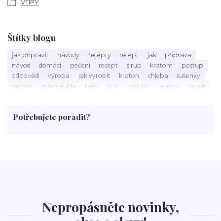
VTIPY
Štítky blogu
jak připravit
návody
recepty
recept
jak
příprava
návod
domácí
pečení
recept
sirup
kratom
postup
odpovědi
výroba
jak vyrobit
kraton
chleba
sušenky
pečivo
marmeláda
rady
tipy
bylinky
recepty
popis
med
účinky
co je
dezert
rostliny
droga
chilli
paprika
byliny
pěstování
marihuana
triky
nápoj
Potřebujete poradit?
rohlíky
grilování
čaj
salát
víno
třešně
dýně
polévka
koupit
kraťák
Nepropásněte novinky,