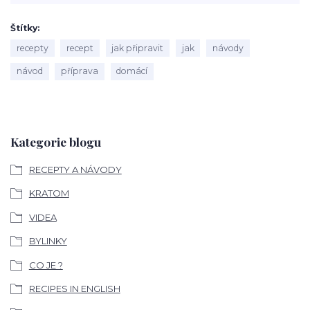
Štítky
recepty
recept
jak připravit
jak
návody
návod
příprava
domácí
Kategorie blogu
RECEPTY A NÁVODY
KRATOM
VIDEA
BYLINKY
CO JE ?
RECIPES IN ENGLISH