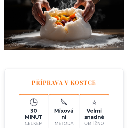
PŘÍPRAVA V KOSTCE
🕒
🔪
⭐
30
Mixová
Velmi
MINUT
ní
snadné
CELKEM
METODA
OBTÍŽNO