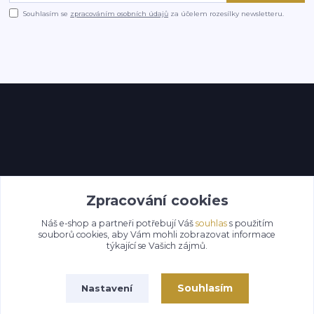
Souhlasím se
zpracováním osobních údajů
za účelem rozesílky newsletteru.
Kontakty
Zpracování cookies
Náš e-shop a partneři potřebují Váš
souhlas
s použitím
souborů cookies, aby Vám mohli zobrazovat informace
týkající se Vašich zájmů.
Souhlasím
Nastavení