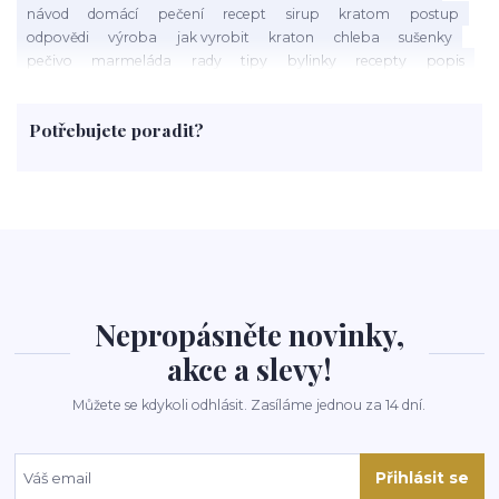
návod
domácí
pečení
recept
sirup
kratom
postup
odpovědi
výroba
jak vyrobit
kraton
chleba
sušenky
pečivo
marmeláda
rady
tipy
bylinky
recepty
popis
med
účinky
co je
dezert
rostliny
droga
chilli
paprika
byliny
pěstování
marihuana
triky
nápoj
Potřebujete poradit?
rohlíky
grilování
čaj
salát
víno
třešně
dýně
polévka
koupit
kraťák
Nepropásněte novinky,
akce a slevy!
Můžete se kdykoli odhlásit. Zasíláme jednou za 14 dní.
Přihlásit se