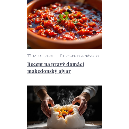
12
09
2025
RECEPTY A NÁVODY
Recept na pravý domácí
makedonský ajvar