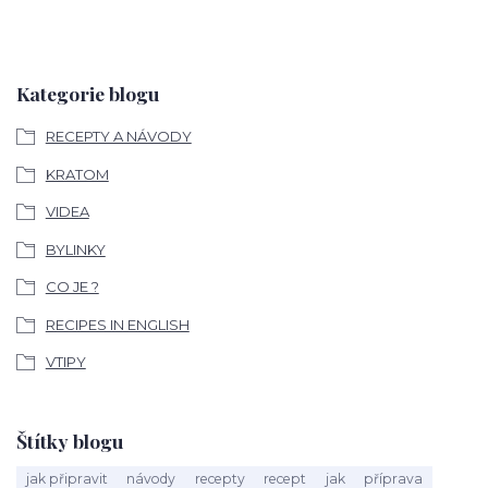
Kategorie blogu
RECEPTY A NÁVODY
KRATOM
VIDEA
BYLINKY
CO JE ?
RECIPES IN ENGLISH
VTIPY
Štítky blogu
jak připravit
návody
recepty
recept
jak
příprava