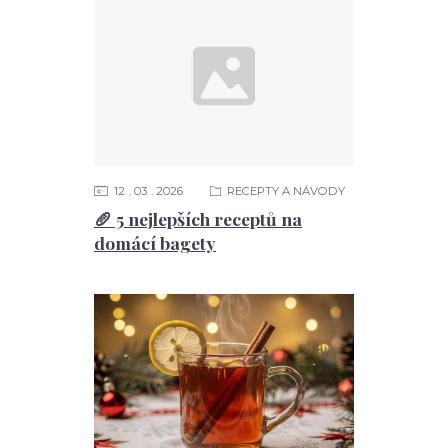
12
03
2026
RECEPTY A NÁVODY
🥖 5 nejlepších receptů na
domácí bagety