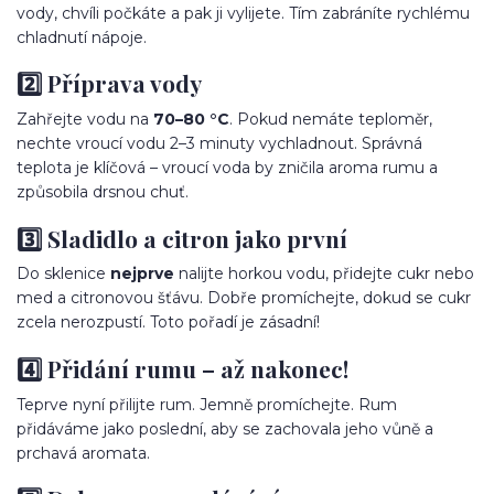
vody, chvíli počkáte a pak ji vylijete. Tím zabráníte rychlému
chladnutí nápoje.
2️⃣ Příprava vody
Zahřejte vodu na
70–80 °C
. Pokud nemáte teploměr,
nechte vroucí vodu 2–3 minuty vychladnout. Správná
teplota je klíčová – vroucí voda by zničila aroma rumu a
způsobila drsnou chuť.
3️⃣ Sladidlo a citron jako první
Do sklenice
nejprve
nalijte horkou vodu, přidejte cukr nebo
med a citronovou šťávu. Dobře promíchejte, dokud se cukr
zcela nerozpustí. Toto pořadí je zásadní!
4️⃣ Přidání rumu – až nakonec!
Teprve nyní přilijte rum. Jemně promíchejte. Rum
přidáváme jako poslední, aby se zachovala jeho vůně a
prchavá aromata.