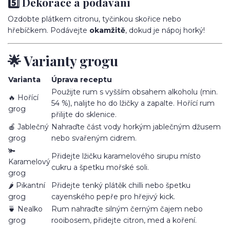
5️⃣ Dekorace a podávání
Ozdobte plátkem citronu, tyčinkou skořice nebo
hřebíčkem. Podávejte
okamžitě
, dokud je nápoj horký!
🌟 Varianty grogu
Varianta
Úprava receptu
Použijte rum s vyšším obsahem alkoholu (min.
🔥 Hořící
54 %), nalijte ho do lžičky a zapalte. Hořící rum
grog
přilijte do sklenice.
🍎 Jablečný
Nahraďte část vody horkým jablečným džusem
grog
nebo svařeným cidrem.
🫚
Přidejte lžičku karamelového sirupu místo
Karamelový
cukru a špetku mořské soli.
grog
🌶️ Pikantní
Přidejte tenký plátěk chilli nebo špetku
grog
cayenského pepře pro hřejivý kick.
🍵 Nealko
Rum nahraďte silným černým čajem nebo
grog
rooibosem, přidejte citron, med a koření.