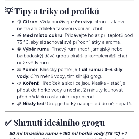
💡 Tipy a triky od profíků
🍋
Citron
: Vždy používejte
čerstvý
citron – z lahve
nemá ani zdaleka takovou vůni ani chuť.
🍯
Med místo cukru
: Přidávejte ho až při teplotě pod
75 °C, aby si zachoval své přírodní látky a aroma.
🥃
Výběr rumu
: Tmavý rum (např. jamajský nebo
barbadoský) dává grogu plnější a komplexnější chuť
než světlý rum.
⚖️
Poměr
: Klasický poměr je
1 díl rumu : 3–4 díly
vody
. Čím méně vody, tím silnější grog.
🌿
Koření
: Hřebíček a skořice jsou klasika – stačí je
přidat do horké vody a nechat 2 minuty louhovat
před přidáním ostatních ingrediencí.
🧊
Nikdy led!
Grog je horký nápoj – led do něj nepatří.
✅ Shrnutí ideálního grogu
50 ml tmavého rumu + 180 ml horké vody (75 °C) + 1