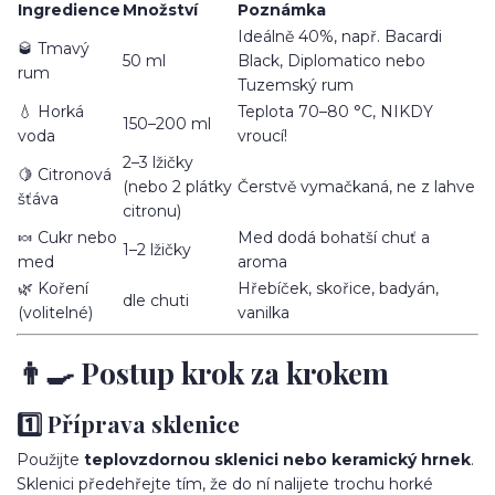
Ingredience
Množství
Poznámka
Ideálně 40%, např. Bacardi
🥃 Tmavý
50 ml
Black, Diplomatico nebo
rum
Tuzemský rum
💧 Horká
Teplota 70–80 °C, NIKDY
150–200 ml
voda
vroucí!
2–3 lžičky
🍋 Citronová
(nebo 2 plátky
Čerstvě vymačkaná, ne z lahve
šťáva
citronu)
🍬 Cukr nebo
Med dodá bohatší chuť a
1–2 lžičky
med
aroma
🌿 Koření
Hřebíček, skořice, badyán,
dle chuti
(volitelné)
vanilka
👨‍🍳 Postup krok za krokem
1️⃣ Příprava sklenice
Použijte
teplovzdornou sklenici nebo keramický hrnek
.
Sklenici předehřejte tím, že do ní nalijete trochu horké