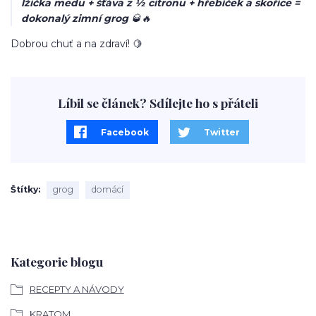
lžička medu + šťáva z ½ citronu + hřebíček a skořice =
dokonalý zimní grog
🥃🔥
Dobrou chuť a na zdraví! 🍋
Líbil se článek? Sdílejte ho s přáteli
Facebook
Twitter
Štítky
grog
domácí
Kategorie blogu
RECEPTY A NÁVODY
KRATOM