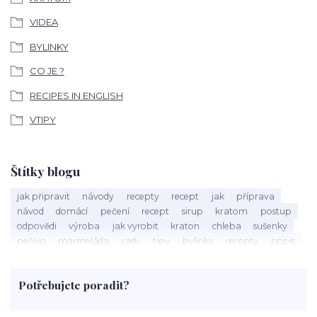
VIDEA
BYLINKY
CO JE ?
RECIPES IN ENGLISH
VTIPY
Štítky blogu
jak připravit
návody
recepty
recept
jak
příprava
návod
domácí
pečení
recept
sirup
kratom
postup
odpovědi
výroba
jak vyrobit
kraton
chleba
sušenky
pečivo
marmeláda
rady
tipy
bylinky
recepty
popis
med
účinky
co je
dezert
rostliny
droga
chilli
paprika
byliny
pěstování
marihuana
triky
nápoj
Potřebujete poradit?
rohlíky
grilování
čaj
salát
víno
třešně
dýně
polévka
koupit
kraťák