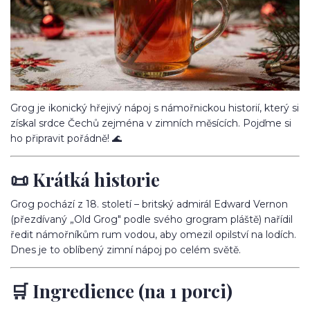
Grog je ikonický hřejivý nápoj s námořnickou historií, který si
získal srdce Čechů zejména v zimních měsících. Pojďme si
ho připravit pořádně! 🌊
📜 Krátká historie
Grog pochází z 18. století – britský admirál Edward Vernon
(přezdívaný „Old Grog" podle svého grogram pláště) nařídil
ředit námořníkům rum vodou, aby omezil opilství na lodích.
Dnes je to oblíbený zimní nápoj po celém světě.
🛒 Ingredience (na 1 porci)