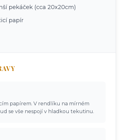
nší pekáček (cca 20x20cm)
icí papír
RAVY
icím papírem. V rendlíku na mírném
okud se vše nespojí v hladkou tekutinu.