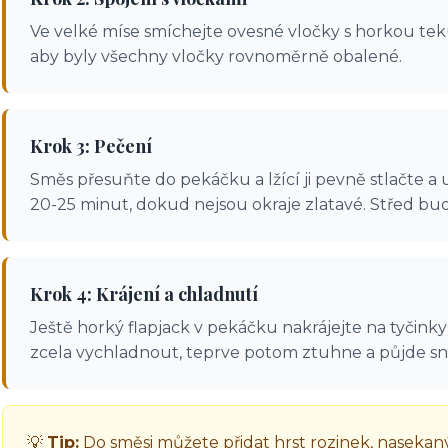
Ve velké míse smíchejte ovesné vločky s horkou te
aby byly všechny vločky rovnoměrně obalené.
Krok 3: Pečení
Směs přesuňte do pekáčku a lžící ji pevně stlačte a 
20-25 minut, dokud nejsou okraje zlatavé. Střed bu
Krok 4: Krájení a chladnutí
Ještě horký flapjack v pekáčku nakrájejte na tyčin
zcela vychladnout, teprve potom ztuhne a půjde s
💡
Tip:
Do směsi můžete přidat hrst rozinek, naseka