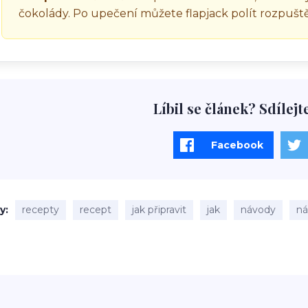
čokolády. Po upečení můžete flapjack polít rozpuš
Líbil se článek? Sdílejt
Facebook
ky
recepty
recept
jak připravit
jak
návody
n