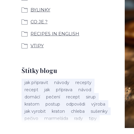
BYLINKY
CO JE ?
RECIPES IN ENGLISH
VTIPY
Štítky blogu
jak připravit
návody
recepty
recept
jak
příprava
návod
domácí
pečení
recept
sirup
kratom
postup
odpovědi
výroba
jak vyrobit
kraton
chleba
sušenky
pečivo
marmeláda
rady
tipy
bylinky
recepty
popis
med
účinky
co je
dezert
rostliny