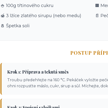
🍚 100g třtinového cukru
🟫 Me
🍯 3 lžíce zlatého sirupu (nebo medu)
📄 Peč
🧂 Špetka soli
POSTUP PŘÍP
Krok 1: Příprava a tekutá směs
Troubu předehřejte na 160 °C. Pekáček vyložte peč
ohni rozpusťte máslo, cukr, sirup a sůl. Míchejte, d
Krok 2: Spojení s vločkami