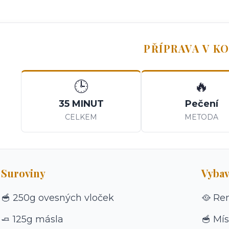
PŘÍPRAVA V K
🕒
🔥
35 MINUT
Pečení
CELKEM
METODA
Suroviny
Vybav
🥣 250g ovesných vloček
🥘 Re
🧈 125g másla
🥣 Mí