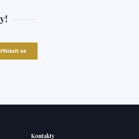
y!
řihlásit se
Kontakty