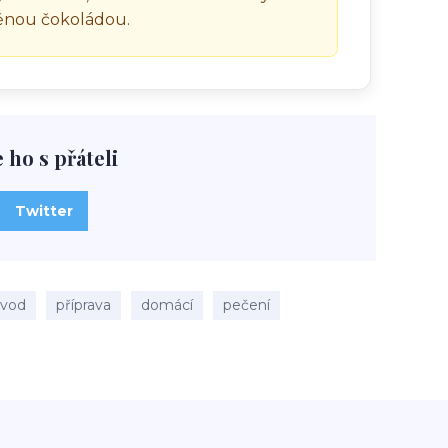
těnou čokoládou.
e ho s přáteli
Twitter
ávod
příprava
domácí
pečení