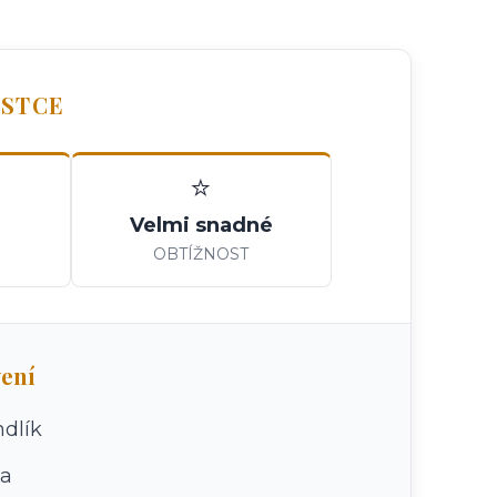
OSTCE
⭐
Velmi snadné
OBTÍŽNOST
ení
ndlík
sa