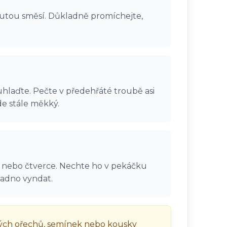
kutou směsí. Důkladně promíchejte,
uhlaďte. Pečte v předehřáté troubě asi
de stále měkký.
ky nebo čtverce. Nechte ho v pekáčku
nadno vyndat.
ných ořechů, semínek nebo kousky