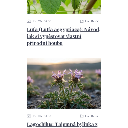
13
06
2025
BYLINKY
Lufa (Luffa aegyptiaca): Návod,
jak si vypěstovat vlastní
přírodní houbu
13
06
2025
BYLINKY
Lagochilus: Tajemná bylinka z