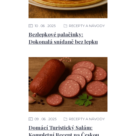
10
06
2025
RECEPTY A NÁVODY
Bezlepkové palačinky:
Dokonalá snídaně bez lepku
09
06
2025
RECEPTY A NÁVODY
Domácí Turistický Salám:
Kompletní Recept na Českou