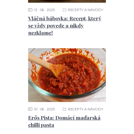
12
06
2025
RECEPTY A NÁVODY
Vláčná bábovka: Recept, který
se vždy povede a nikdy
nezklame!
10
06
2025
RECEPTY A NÁVODY
Erős Pista: Domácí maďarská
chilli pasta