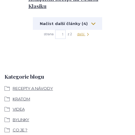
Klasiku
Načíst další články (4)
strana
z 2
další
Kategorie blogu
RECEPTY A NÁVODY
KRATOM
VIDEA
BYLINKY
CO JE ?