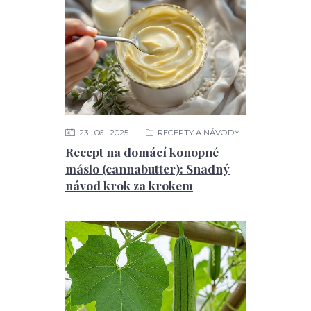
23
06
2025
RECEPTY A NÁVODY
Recept na domácí konopné
máslo (cannabutter): Snadný
návod krok za krokem