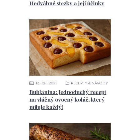
Hedvábné stezky a její účinky
12
06
2025
RECEPTY A NÁVODY
Bublanina: Jednoduchý recept
na vláčný ovocný koláč, který
miluje každý!