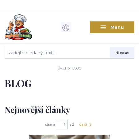
Menu
Hledat
Úvod
BLOG
BLOG
Nejnovější články
strana
z 2
další