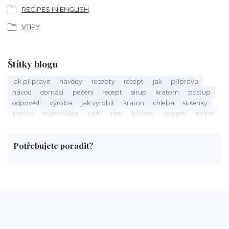
RECIPES IN ENGLISH
VTIPY
Štítky blogu
jak připravit
návody
recepty
recept
jak
příprava
návod
domácí
pečení
recept
sirup
kratom
postup
odpovědi
výroba
jak vyrobit
kraton
chleba
sušenky
pečivo
marmeláda
rady
tipy
bylinky
recepty
popis
med
účinky
co je
dezert
rostliny
droga
chilli
paprika
byliny
pěstování
marihuana
triky
nápoj
Potřebujete poradit?
rohlíky
grilování
čaj
salát
víno
třešně
dýně
polévka
koupit
kraťák