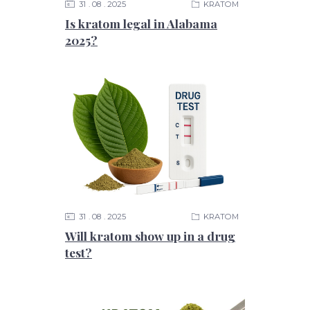
31
08
2025
KRATOM
Is kratom legal in Alabama
2025?
31
08
2025
KRATOM
Will kratom show up in a drug
test?