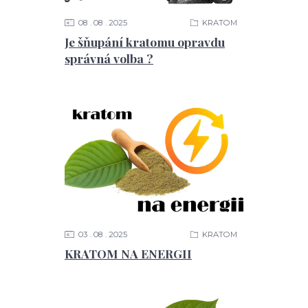
08
08
2025
KRATOM
Je šňupání kratomu opravdu
správná volba ?
03
08
2025
KRATOM
KRATOM NA ENERGII