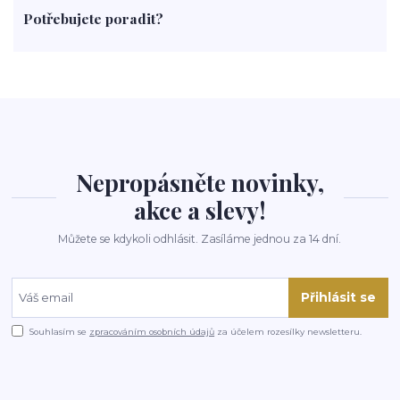
paprika
byliny
pěstování
marihuana
triky
nápoj
Potřebujete poradit?
rohlíky
grilování
čaj
salát
víno
třešně
dýně
polévka
koupit
kraťák
Nepropásněte novinky,
akce a slevy!
Můžete se kdykoli odhlásit. Zasíláme jednou za 14 dní.
Přihlásit se
Souhlasím se
zpracováním osobních údajů
za účelem rozesílky newsletteru.