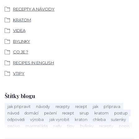
RECEPTY A NÁVODY
KRATOM
VIDEA
BYLINKY
CO JE ?
RECIPES IN ENGLISH
VTIPY
Štítky blogu
jak připravit
návody
recepty
recept
jak
příprava
návod
domácí
pečení
recept
sirup
kratom
postup
odpovědi
výroba
jak vyrobit
kraton
chleba
sušenky
pečivo
marmeláda
rady
tipy
bylinky
recepty
popis
med
účinky
co je
dezert
rostliny
droga
chilli