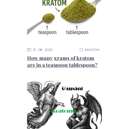
31
08
2025
KRATOM
How many grams of kratom
are in a teaspoon/tablespoon?