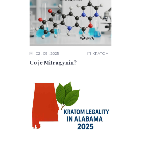
02
09
2025
KRATOM
Co je Mitragynin?