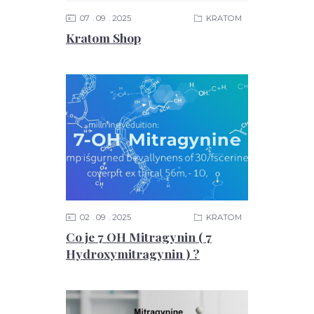
07
09
2025
KRATOM
Kratom Shop
02
09
2025
KRATOM
Co je 7 OH Mitragynin ( 7
Hydroxymitragynin ) ?