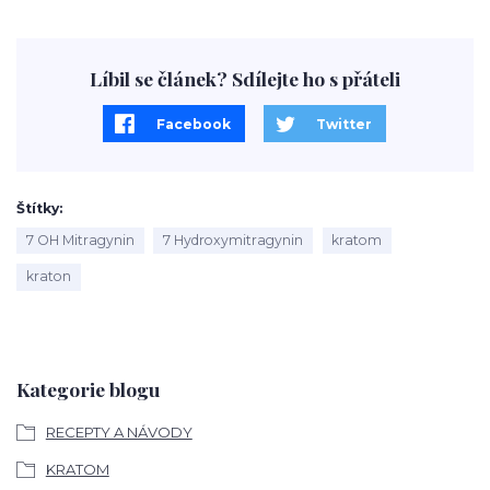
Líbil se článek? Sdílejte ho s přáteli
Facebook
Twitter
Štítky
7 OH Mitragynin
7 Hydroxymitragynin
kratom
kraton
Kategorie blogu
RECEPTY A NÁVODY
KRATOM