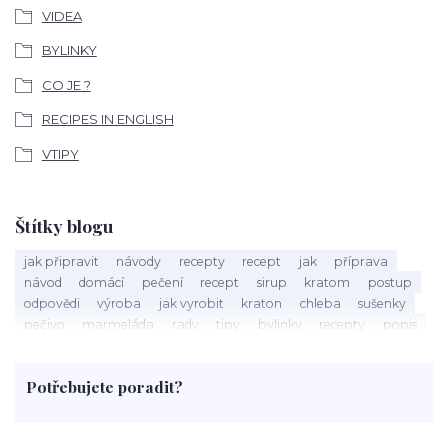
VIDEA
BYLINKY
CO JE ?
RECIPES IN ENGLISH
VTIPY
Štítky blogu
jak připravit
návody
recepty
recept
jak
příprava
návod
domácí
pečení
recept
sirup
kratom
postup
odpovědi
výroba
jak vyrobit
kraton
chleba
sušenky
pečivo
marmeláda
rady
tipy
bylinky
recepty
popis
med
účinky
co je
dezert
rostliny
droga
chilli
paprika
byliny
pěstování
marihuana
triky
nápoj
Potřebujete poradit?
rohlíky
grilování
čaj
salát
víno
třešně
dýně
polévka
koupit
kraťák