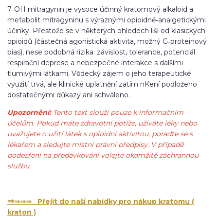
7‑OH mitragynin je vysoce účinný kratomový alkaloid a
metabolit mitragyninu s výraznými opioidně‑analgetickými
účinky. Přestože se v některých ohledech liší od klasických
opioidů (částečná agonistická aktivita, možný G‑proteinový
bias), nese podobná rizika: závislost, tolerance, potenciál
respirační deprese a nebezpečné interakce s dalšími
tlumivými látkami. Vědecký zájem o jeho terapeutické
využití trvá, ale klinické uplatnění zatím nKení podloženo
dostatečnými důkazy ani schváleno.
Upozornění:
Tento text slouží pouze k informačním
účelům. Pokud máte zdravotní potíže, užíváte léky nebo
uvažujete o užití látek s opioidní aktivitou, poraďte se s
lékařem a sledujte místní právní předpisy. V případě
podezření na předávkování volejte okamžitě záchrannou
službu.
⇒
⇒⇒⇒ Přejít do naší nabídky pro nákup kratomu (
kraton )