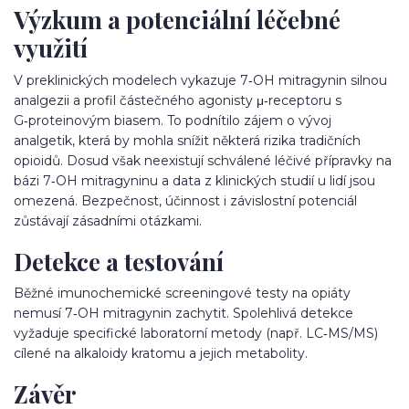
Výzkum a potenciální léčebné
využití
V preklinických modelech vykazuje 7‑OH mitragynin silnou
analgezii a profil částečného agonisty μ‑receptoru s
G‑proteinovým biasem. To podnítilo zájem o vývoj
analgetik, která by mohla snížit některá rizika tradičních
opioidů. Dosud však neexistují schválené léčivé přípravky na
bázi 7‑OH mitragyninu a data z klinických studií u lidí jsou
omezená. Bezpečnost, účinnost i závislostní potenciál
zůstávají zásadními otázkami.
Detekce a testování
Běžné imunochemické screeningové testy na opiáty
nemusí 7‑OH mitragynin zachytit. Spolehlivá detekce
vyžaduje specifické laboratorní metody (např. LC‑MS/MS)
cílené na alkaloidy kratomu a jejich metabolity.
Závěr