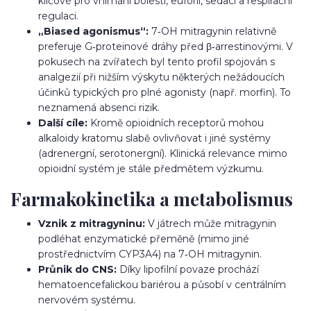
klíčové pro vnímání bolesti, euforii, sedaci a respirační
regulaci.
„Biased agonismus“:
7‑OH mitragynin relativně
preferuje G‑proteinové dráhy před β‑arrestinovými. V
pokusech na zvířatech byl tento profil spojován s
analgezií při nižším výskytu některých nežádoucích
účinků typických pro plné agonisty (např. morfin). To
neznamená absenci rizik.
Další cíle:
Kromě opioidních receptorů mohou
alkaloidy kratomu slabě ovlivňovat i jiné systémy
(adrenergní, serotonergní). Klinická relevance mimo
opioidní systém je stále předmětem výzkumu.
Farmakokinetika a metabolismus
Vznik z mitragyninu:
V játrech může mitragynin
podléhat enzymatické přeměně (mimo jiné
prostřednictvím CYP3A4) na 7‑OH mitragynin.
Průnik do CNS:
Díky lipofilní povaze prochází
hematoencefalickou bariérou a působí v centrálním
nervovém systému.