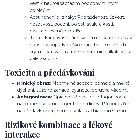
vést k neuroadaptacím podobným jiným
opioidům.
Abstinenční příznaky: Podrážděnost, úzkost,
nespavost, pocení, bolesti svalů a kostí,
gastrointestinální potíže.
Játra a kardiovaskulární systém: U kratomu byly
popsány případy poškození jater a srdečních
arytmií; kauzalita a role konkrétních alkaloidů se
dále zkoumá.
Toxicita a předávkování
Klinický obraz:
Nadměrná sedace, pomalé a mělké
dýchání, zúžené zornice, cyanóza, porucha vědomí.
Antagonizace:
Opioidní účinky lze antagonizovat
naloxonem v rámci urgentní medicíny. Při podezření
na předávkování je nutné volat záchrannou službu.
Rizikové kombinace a lékové
interakce