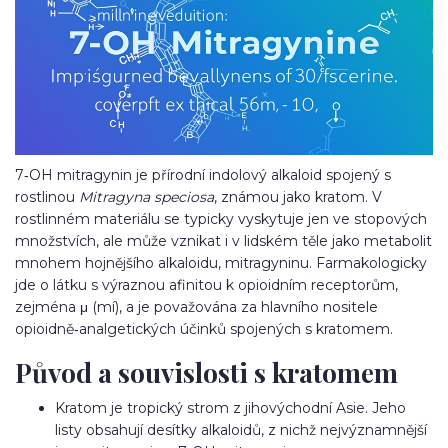
7‑OH mitragynin je přírodní indolový alkaloid spojený s
rostlinou
Mitragyna speciosa
, známou jako kratom. V
rostlinném materiálu se typicky vyskytuje jen ve stopových
množstvích, ale může vznikat i v lidském těle jako metabolit
mnohem hojnějšího alkaloidu, mitragyninu. Farmakologicky
jde o látku s výraznou afinitou k opioidním receptorům,
zejména μ (mí), a je považována za hlavního nositele
opioidně‑analgetických účinků spojených s kratomem.
Původ a souvislosti s kratomem
Kratom je tropický strom z jihovýchodní Asie. Jeho
listy obsahují desítky alkaloidů, z nichž nejvýznamnější