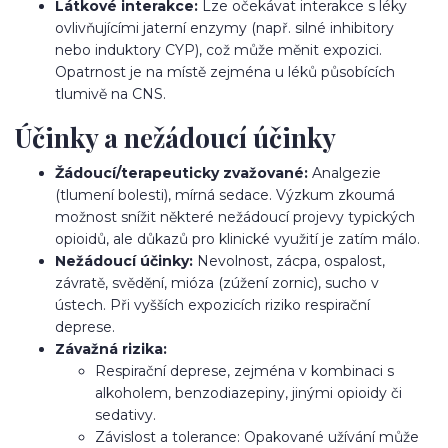
Látkové interakce:
Lze očekávat interakce s léky
ovlivňujícími jaterní enzymy (např. silné inhibitory
nebo induktory CYP), což může měnit expozici.
Opatrnost je na místě zejména u léků působících
tlumivě na CNS.
Účinky a nežádoucí účinky
Žádoucí/terapeuticky zvažované:
Analgezie
(tlumení bolesti), mírná sedace. Výzkum zkoumá
možnost snížit některé nežádoucí projevy typických
opioidů, ale důkazů pro klinické využití je zatím málo.
Nežádoucí účinky:
Nevolnost, zácpa, ospalost,
závratě, svědění, mióza (zúžení zornic), sucho v
ústech. Při vyšších expozicích riziko respirační
deprese.
Závažná rizika:
Respirační deprese, zejména v kombinaci s
alkoholem, benzodiazepiny, jinými opioidy či
sedativy.
Závislost a tolerance: Opakované užívání může