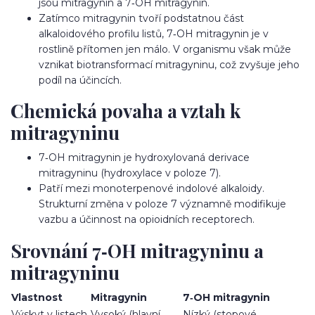
jsou mitragynin a 7‑OH mitragynin.
Zatímco mitragynin tvoří podstatnou část
alkaloidového profilu listů, 7‑OH mitragynin je v
rostlině přítomen jen málo. V organismu však může
vznikat biotransformací mitragyninu, což zvyšuje jeho
podíl na účincích.
Chemická povaha a vztah k
mitragyninu
7‑OH mitragynin je hydroxylovaná derivace
mitragyninu (hydroxylace v poloze 7).
Patří mezi monoterpenové indolové alkaloidy.
Strukturní změna v poloze 7 významně modifikuje
vazbu a účinnost na opioidních receptorech.
Srovnání 7‑OH mitragyninu a
mitragyninu
Vlastnost
Mitragynin
7‑OH mitragynin
Výskyt v listech
Vysoký (hlavní
Nízký (stopové