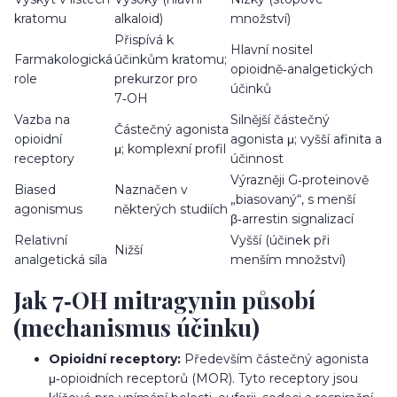
kratomu
alkaloid)
množství)
Přispívá k
Hlavní nositel
Farmakologická
účinkům kratomu;
opioidně‑analgetických
role
prekurzor pro
účinků
7‑OH
Vazba na
Silnější částečný
Částečný agonista
opioidní
agonista μ; vyšší afinita a
μ; komplexní profil
receptory
účinnost
Výrazněji G‑proteinově
Biased
Naznačen v
„biasovaný“, s menší
agonismus
některých studiích
β‑arrestin signalizací
Relativní
Vyšší (účinek při
Nižší
analgetická síla
menším množství)
Jak 7‑OH mitragynin působí
(mechanismus účinku)
Opioidní receptory:
Především částečný agonista
μ‑opioidních receptorů (MOR). Tyto receptory jsou