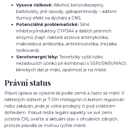
Vysoce rizikové:
Alkohol, benzodiazepiny,
barbituráty, jiné opioidy, gabapentinoidy – aditivní
tlumivý efekt na dýchání a CNS.
Potenciálně problematické:
Silné
inhibitory/induktory CYP3A4 a dalších jaterních
enzymů (např. některá azolová antimykotika,
makrolidová antibiotika, antiretrovirotika, třezalka
tečkovaná).
Serotonergní léky:
Teoreticky vyšší riziko
nežádoucích účinků při kombinaci s SSRI/SNRI/MAOI;
klinických dat je málo, opatrnost je na místě.
Právní status
Právní úprava se výrazně liší podle země a často se mění. V
některých státech je 7‑OH mitragynin či kratom regulován
nebo zakázán, jinde je volně prodejný či pod zvláštním
dohledem. Pokud řešíte legální aspekty ve své zemi
(včetně ČR), ověřte si aktuální stav v oficiálních zdrojích,
protože pravidla se mohou rychle měnit.