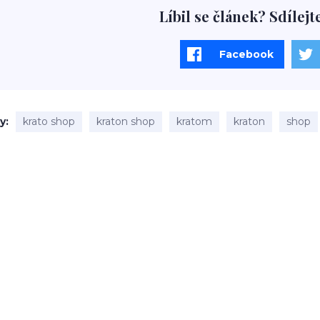
Líbil se článek? Sdílejt
Facebook
ky
krato shop
kraton shop
kratom
kraton
shop