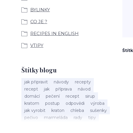
BYLINKY
CO JE ?
RECIPES IN ENGLISH
VTIPY
Štít
Štítky blogu
jak připravit
návody
recepty
recept
jak
příprava
návod
domácí
pečení
recept
sirup
kratom
postup
odpovědi
výroba
jak vyrobit
kraton
chleba
sušenky
pečivo
marmeláda
rady
tipy
bylinky
recepty
popis
med
účinky
co je
dezert
rostliny