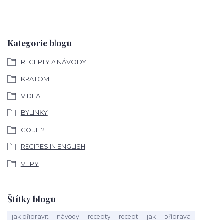
Kategorie blogu
RECEPTY A NÁVODY
KRATOM
VIDEA
BYLINKY
CO JE ?
RECIPES IN ENGLISH
VTIPY
Štítky blogu
jak připravit
návody
recepty
recept
jak
příprava