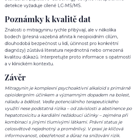
detekce vyžaduje cílené LC‑MS/MS.
Poznámky k kvalitě dat
Znalosti o mitragyninu rychle přibývají, ale v několika
bodech (přesná vazebná afinita k neopioidním cílům,
dlouhodobá bezpečnost u lidí, účinnost pro konkrétní
diagnózy) zůstává literatura nejednotná nebo omezená
kvalitou důkazů. Interpretujte proto informace s opatrností
a v klinickém kontextu.
Závěr
Mitragynin je komplexní psychoaktivní alkaloid s primárně
opioidergním účinkem a významným dopadem na bolest,
náladu a bdělost. Vedle potenciálního terapeutického
využití nese podstatná rizika – od závislosti a abstinence po
hepatotoxicitu a kardiální nežádoucí účinky – zejména při
kombinaci s jinými tlumivými látkami. Právní status je
celosvětově nejednotný a proměnlivý. V praxi je klíčová
informovanost, obezřetnost a důraz na snižování rizik.