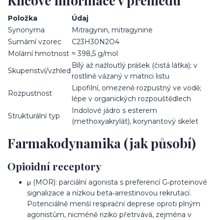
Klíčové informace v přehledu
Položka
Údaj
Synonyma
Mitragynin, mitragynine
Sumární vzorec
C23H30N2O4
Molární hmotnost
≈ 398,5 g/mol
Bílý až nažloutlý prášek (čistá látka); v
Skupenství/vzhled
rostlině vázaný v matrici listu
Lipofilní, omezeně rozpustný ve vodě;
Rozpustnost
lépe v organických rozpouštědlech
Indolové jádro s esterem
Strukturální typ
(methoxyakrylát), korynantový skelet
Farmakodynamika (jak působí)
Opioidní receptory
μ (MOR): parciální agonista s preferencí G‑proteinové
signalizace a nízkou beta‑arrestinovou rekrutací.
Potenciálně menší respirační deprese oproti plným
agonistům, nicméně riziko přetrvává, zejména v