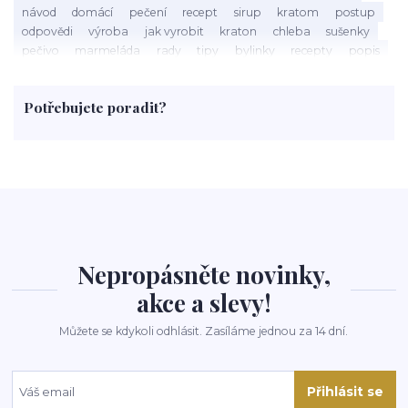
návod
domácí
pečení
recept
sirup
kratom
postup
odpovědi
výroba
jak vyrobit
kraton
chleba
sušenky
pečivo
marmeláda
rady
tipy
bylinky
recepty
popis
med
účinky
co je
dezert
rostliny
droga
chilli
paprika
byliny
pěstování
marihuana
triky
nápoj
Potřebujete poradit?
rohlíky
grilování
čaj
salát
víno
třešně
dýně
polévka
koupit
kraťák
Nepropásněte novinky,
akce a slevy!
Můžete se kdykoli odhlásit. Zasíláme jednou za 14 dní.
Přihlásit se