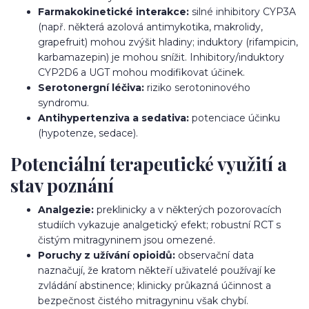
Farmakokinetické interakce:
silné inhibitory CYP3A
(např. některá azolová antimykotika, makrolidy,
grapefruit) mohou zvýšit hladiny; induktory (rifampicin,
karbamazepin) je mohou snížit. Inhibitory/induktory
CYP2D6 a UGT mohou modifikovat účinek.
Serotonergní léčiva:
riziko serotoninového
syndromu.
Antihypertenziva a sedativa:
potenciace účinku
(hypotenze, sedace).
Potenciální terapeutické využití a
stav poznání
Analgezie:
preklinicky a v některých pozorovacích
studiích vykazuje analgetický efekt; robustní RCT s
čistým mitragyninem jsou omezené.
Poruchy z užívání opioidů:
observační data
naznačují, že kratom někteří uživatelé používají ke
zvládání abstinence; klinicky průkazná účinnost a
bezpečnost čistého mitragyninu však chybí.