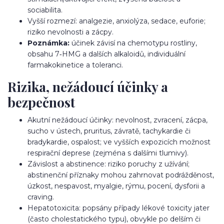
sociabilita.
Vyšší rozmezí: analgezie, anxiolýza, sedace, euforie;
riziko nevolnosti a zácpy.
Poznámka:
účinek závisí na chemotypu rostliny,
obsahu 7‑HMG a dalších alkaloidů, individuální
farmakokinetice a toleranci.
Rizika, nežádoucí účinky a
bezpečnost
Akutní nežádoucí účinky: nevolnost, zvracení, zácpa,
sucho v ústech, pruritus, závratě, tachykardie či
bradykardie, ospalost; ve vyšších expozicích možnost
respirační deprese (zejména s dalšími tlumivy).
Závislost a abstinence: riziko poruchy z užívání;
abstinenční příznaky mohou zahrnovat podrážděnost,
úzkost, nespavost, myalgie, rýmu, pocení, dysforii a
craving.
Hepatotoxicita: popsány případy lékové toxicity jater
(často cholestatického typu), obvykle po delším či