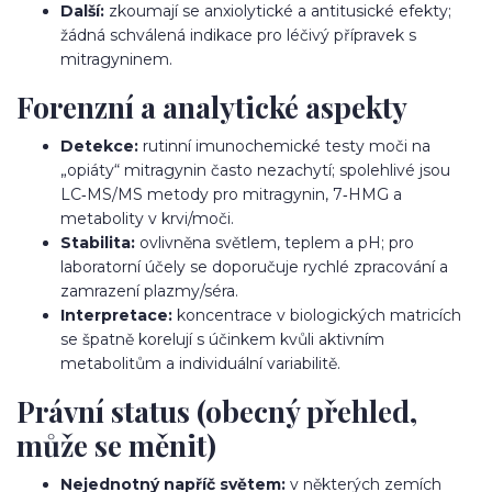
Další:
zkoumají se anxiolytické a antitusické efekty;
žádná schválená indikace pro léčivý přípravek s
mitragyninem.
Forenzní a analytické aspekty
Detekce:
rutinní imunochemické testy moči na
„opiáty“ mitragynin často nezachytí; spolehlivé jsou
LC‑MS/MS metody pro mitragynin, 7‑HMG a
metabolity v krvi/moči.
Stabilita:
ovlivněna světlem, teplem a pH; pro
laboratorní účely se doporučuje rychlé zpracování a
zamrazení plazmy/séra.
Interpretace:
koncentrace v biologických matricích
se špatně korelují s účinkem kvůli aktivním
metabolitům a individuální variabilitě.
Právní status (obecný přehled,
může se měnit)
Nejednotný napříč světem:
v některých zemích