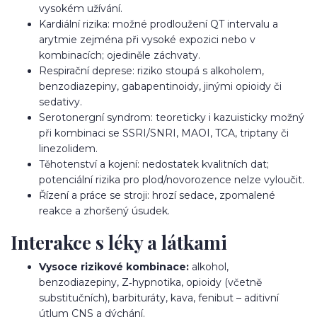
vysokém užívání.
Kardiální rizika: možné prodloužení QT intervalu a
arytmie zejména při vysoké expozici nebo v
kombinacích; ojediněle záchvaty.
Respirační deprese: riziko stoupá s alkoholem,
benzodiazepiny, gabapentinoidy, jinými opioidy či
sedativy.
Serotonergní syndrom: teoreticky i kazuisticky možný
při kombinaci se SSRI/SNRI, MAOI, TCA, triptany či
linezolidem.
Těhotenství a kojení: nedostatek kvalitních dat;
potenciální rizika pro plod/novorozence nelze vyloučit.
Řízení a práce se stroji: hrozí sedace, zpomalené
reakce a zhoršený úsudek.
Interakce s léky a látkami
Vysoce rizikové kombinace:
alkohol,
benzodiazepiny, Z‑hypnotika, opioidy (včetně
substitučních), barbituráty, kava, fenibut – aditivní
útlum CNS a dýchání.