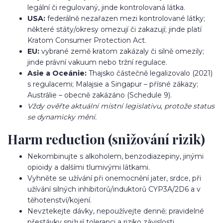
legální či regulovaný, jinde kontrolovaná látka.
USA:
federálně nezařazen mezi kontrolované látky;
některé státy/okresy omezují či zakazují; jinde platí
Kratom Consumer Protection Act.
EU:
vybrané země kratom zakázaly či silně omezily;
jinde právní vakuum nebo tržní regulace.
Asie a Oceánie:
Thajsko částečně legalizovalo (2021)
s regulacemi; Malajsie a Singapur – přísné zákazy;
Austrálie – obecně zakázáno (Schedule 9).
Vždy ověřte aktuální místní legislativu, protože status
se dynamicky mění.
Harm reduction (snižování rizik)
Nekombinujte s alkoholem, benzodiazepiny, jinými
opioidy a dalšími tlumivými látkami.
Vyhněte se užívání při onemocnění jater, srdce, při
užívání silných inhibitorů/induktorů CYP3A/2D6 a v
těhotenství/kojení.
Nevztekejte dávky, nepoužívejte denně; pravidelné
přestávky snižují toleranci a riziko závislosti.