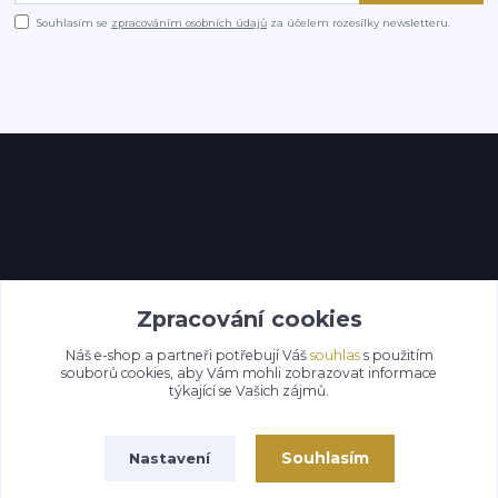
Souhlasím se
zpracováním osobních údajů
za účelem rozesílky newsletteru.
Kontakty
Zpracování cookies
Náš e-shop a partneři potřebují Váš
souhlas
s použitím
souborů cookies, aby Vám mohli zobrazovat informace
týkající se Vašich zájmů.
Souhlasím
Nastavení