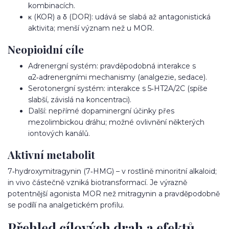
kombinacích.
κ (KOR) a δ (DOR): udává se slabá až antagonistická
aktivita; menší význam než u MOR.
Neopioidní cíle
Adrenergní systém: pravděpodobná interakce s
α2‑adrenergními mechanismy (analgezie, sedace).
Serotonergní systém: interakce s 5‑HT2A/2C (spíše
slabší, závislá na koncentraci).
Další: nepřímé dopaminergní účinky přes
mezolimbickou dráhu; možné ovlivnění některých
iontových kanálů.
Aktivní metabolit
7‑hydroxymitragynin (7‑HMG) – v rostlině minoritní alkaloid;
in vivo částečně vzniká biotransformací. Je výrazně
potentnější agonista MOR než mitragynin a pravděpodobně
se podílí na analgetickém profilu.
Přehled cílových drah a efektů