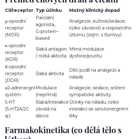
Cíl/receptor
Typ účinku
Možný klinický dopad
Parciální
μ‑opioidní
Analgezie, euforie/sedace;
agonista,
receptor
riziko závislosti a respiračního
G‑protein–
(MOR)
útlumu (zejm. s tlumivy)
biased
κ‑opioidní
Slabá antagon.
Mírná modulace
receptor
/ nízká aktivita
dysforie/pruritu
(KOR)
δ‑opioidní
Dílčí podíl na analgezii a
receptor
Slabá aktivita
náladě
(DOR)
α2‑adrenergní
Modulace
Analgezie, sedace, snížení
systém
(nepřímá)
sympatické aktivity
5‑HT
Slabá/interakce
Účinky na náladu, riziko
(5‑HT2A/2C
závislá na
interakcí se serotonergními
aj.)
dávce
léky
Farmakokinetika (co dělá tělo s