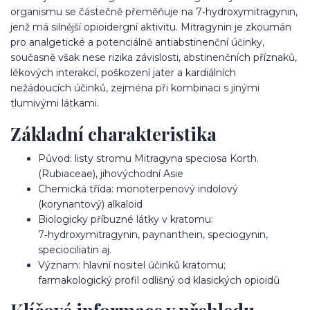
organismu se částečně přeměňuje na 7‑hydroxymitragynin,
jenž má silnější opioidergní aktivitu. Mitragynin je zkoumán
pro analgetické a potenciálně antiabstinenční účinky,
současně však nese rizika závislosti, abstinenčních příznaků,
lékových interakcí, poškození jater a kardiálních
nežádoucích účinků, zejména při kombinaci s jinými
tlumivými látkami.
Základní charakteristika
Původ: listy stromu Mitragyna speciosa Korth.
(Rubiaceae), jihovýchodní Asie
Chemická třída: monoterpenový indolový
(korynantový) alkaloid
Biologicky příbuzné látky v kratomu:
7‑hydroxymitragynin, paynanthein, speciogynin,
speciociliatin aj.
Význam: hlavní nositel účinků kratomu;
farmakologický profil odlišný od klasických opioidů