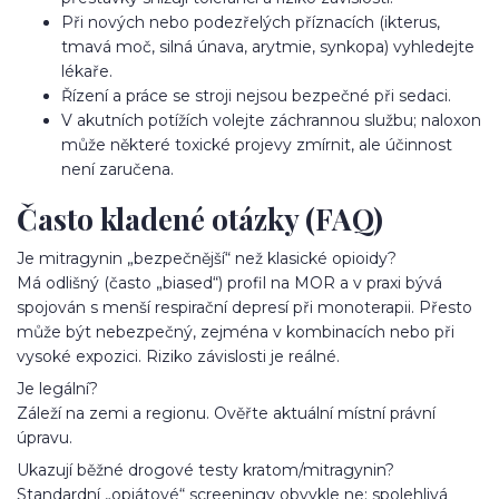
Při nových nebo podezřelých příznacích (ikterus,
tmavá moč, silná únava, arytmie, synkopa) vyhledejte
lékaře.
Řízení a práce se stroji nejsou bezpečné při sedaci.
V akutních potížích volejte záchrannou službu; naloxon
může některé toxické projevy zmírnit, ale účinnost
není zaručena.
Často kladené otázky (FAQ)
Je mitragynin „bezpečnější“ než klasické opioidy?
Má odlišný (často „biased“) profil na MOR a v praxi bývá
spojován s menší respirační depresí při monoterapii. Přesto
může být nebezpečný, zejména v kombinacích nebo při
vysoké expozici. Riziko závislosti je reálné.
Je legální?
Záleží na zemi a regionu. Ověřte aktuální místní právní
úpravu.
Ukazují běžné drogové testy kratom/mitragynin?
Standardní „opiátové“ screeningy obvykle ne; spolehlivá