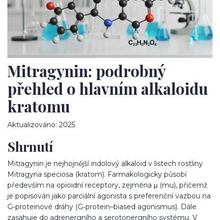
Mitragynin: podrobný
přehled o hlavním alkaloidu
kratomu
Aktualizováno: 2025
Shrnutí
Mitragynin je nejhojnější indolový alkaloid v listech rostliny
Mitragyna speciosa (kratom). Farmakologicky působí
především na opioidní receptory, zejména μ (mu), přičemž
je popisován jako parciální agonista s preferenční vazbou na
G‑proteinové dráhy (G‑protein–biased agonismus). Dále
zasahuje do adrenergního a serotonergního systému. V