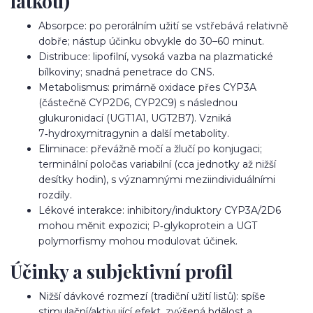
látkou)
Absorpce: po perorálním užití se vstřebává relativně
dobře; nástup účinku obvykle do 30–60 minut.
Distribuce: lipofilní, vysoká vazba na plazmatické
bílkoviny; snadná penetrace do CNS.
Metabolismus: primárně oxidace přes CYP3A
(částečně CYP2D6, CYP2C9) s následnou
glukuronidací (UGT1A1, UGT2B7). Vzniká
7‑hydroxymitragynin a další metabolity.
Eliminace: převážně močí a žlučí po konjugaci;
terminální poločas variabilní (cca jednotky až nižší
desítky hodin), s významnými meziindividuálními
rozdíly.
Lékové interakce: inhibitory/induktory CYP3A/2D6
mohou měnit expozici; P‑glykoprotein a UGT
polymorfismy mohou modulovat účinek.
Účinky a subjektivní profil
Nižší dávkové rozmezí (tradiční užití listů): spíše
stimulační/aktivující efekt, zvýšená bdělost a