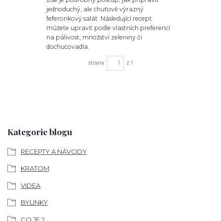
jednoduchý, ale chuťově výrazný
feferonkový salát. Následující recept
můžete upravit podle vlastních preferencí
na pálivost, množství zeleniny či
dochucovadla.
strana
z 1
Kategorie blogu
RECEPTY A NÁVODY
KRATOM
VIDEA
BYLINKY
CO JE ?