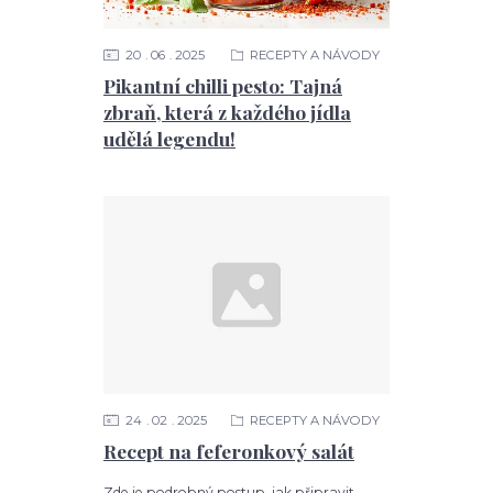
20
06
2025
RECEPTY A NÁVODY
Pikantní chilli pesto: Tajná
zbraň, která z každého jídla
udělá legendu!
24
02
2025
RECEPTY A NÁVODY
Recept na feferonkový salát
Zde je podrobný postup, jak připravit