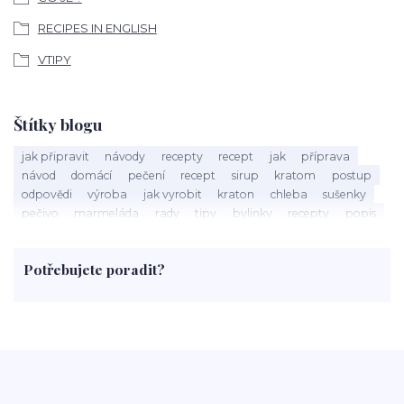
RECIPES IN ENGLISH
VTIPY
Štítky blogu
jak připravit
návody
recepty
recept
jak
příprava
návod
domácí
pečení
recept
sirup
kratom
postup
odpovědi
výroba
jak vyrobit
kraton
chleba
sušenky
pečivo
marmeláda
rady
tipy
bylinky
recepty
popis
med
účinky
co je
dezert
rostliny
droga
chilli
paprika
byliny
pěstování
marihuana
triky
nápoj
Potřebujete poradit?
rohlíky
grilování
čaj
salát
víno
třešně
dýně
polévka
koupit
kraťák