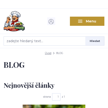
Menu
Hledat
Úvod
BLOG
BLOG
Nejnovější články
strana
z 1