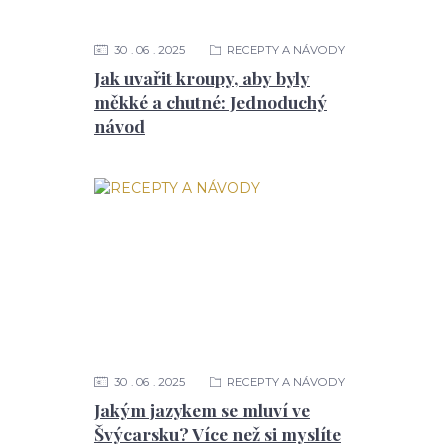
30
06
2025
RECEPTY A NÁVODY
Jak uvařit kroupy, aby byly
měkké a chutné: Jednoduchý
návod
30
06
2025
RECEPTY A NÁVODY
Jakým jazykem se mluví ve
Švýcarsku? Více než si myslíte