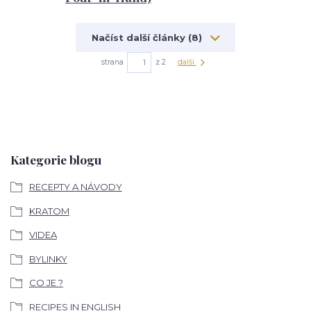
Načíst další články (8)
strana
z 2
další
Kategorie blogu
RECEPTY A NÁVODY
KRATOM
VIDEA
BYLINKY
CO JE ?
RECIPES IN ENGLISH