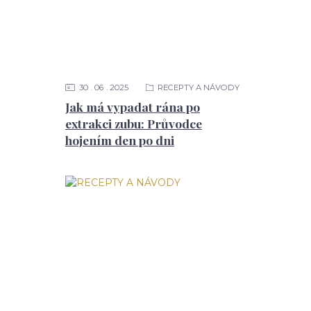
30
06
2025
RECEPTY A NÁVODY
Jak má vypadat rána po
extrakci zubu: Průvodce
hojením den po dni