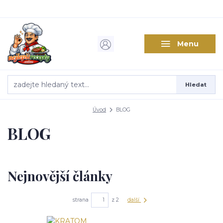
Menu
Hledat
Úvod
BLOG
BLOG
Nejnovější články
strana
z 2
další