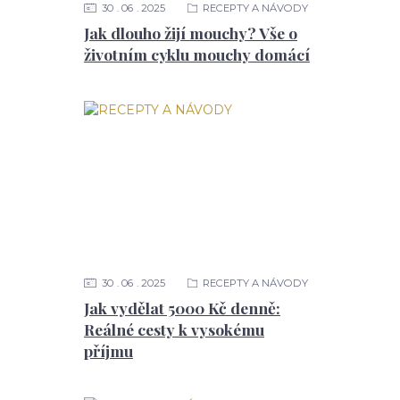
30
06
2025
RECEPTY A NÁVODY
Jak dlouho žijí mouchy? Vše o
životním cyklu mouchy domácí
30
06
2025
RECEPTY A NÁVODY
Jak vydělat 5000 Kč denně:
Reálné cesty k vysokému
příjmu