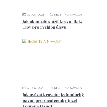
30
06
2025
RECEPTY A NÁVODY
Jak okamžitě snížit krevní tlak:
Tipy pro rychlou úlevu
30
06
2025
RECEPTY A NÁVODY
Jak uvázat kravatu: Jednoduchý
návod pro začátečníky (uzel
Four-in-Hand)