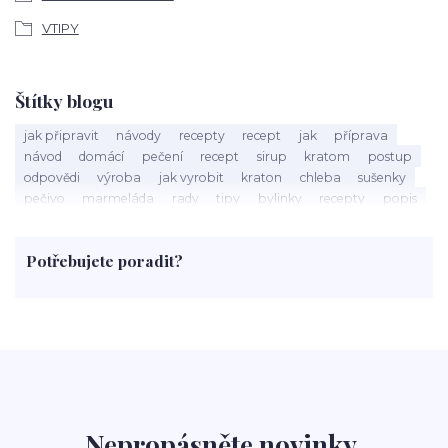
VTIPY
Štítky blogu
jak připravit
návody
recepty
recept
jak
příprava
návod
domácí
pečení
recept
sirup
kratom
postup
odpovědi
výroba
jak vyrobit
kraton
chleba
sušenky
pečivo
marmeláda
rady
tipy
bylinky
recepty
popis
med
účinky
co je
dezert
rostliny
droga
chilli
paprika
byliny
pěstování
marihuana
triky
nápoj
Potřebujete poradit?
rohlíky
grilování
čaj
salát
víno
třešně
dýně
polévka
koupit
kraťák
Nepropásněte novinky,