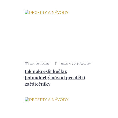
30
06
2025
RECEPTY A NÁVODY
Jak nakreslit kočku:
Jednoduchý návod pro děti i
začátečníky