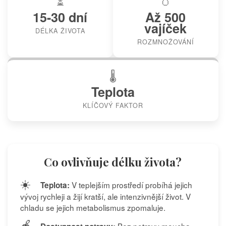
⏳
🥚
15-30 dní
Až 500
vajíček
DÉLKA ŽIVOTA
ROZMNOŽOVÁNÍ
🌡️
Teplota
KLÍČOVÝ FAKTOR
Co ovlivňuje délku života?
☀️
V teplejším prostředí probíhá jejich
Teplota:
vývoj rychleji a žijí kratší, ale intenzivnější život. V
chladu se jejich metabolismus zpomaluje.
🍎
Bez potravy moucha