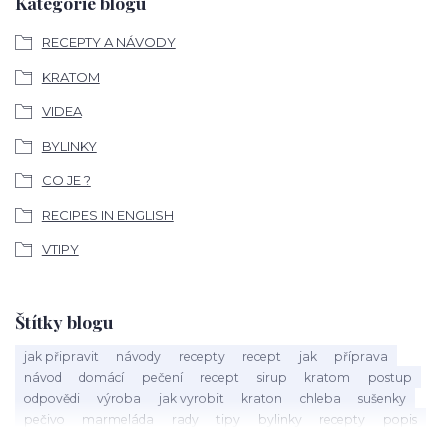
Kategorie blogu
RECEPTY A NÁVODY
KRATOM
VIDEA
BYLINKY
CO JE ?
RECIPES IN ENGLISH
VTIPY
Štítky blogu
jak připravit
návody
recepty
recept
jak
příprava
návod
domácí
pečení
recept
sirup
kratom
postup
odpovědi
výroba
jak vyrobit
kraton
chleba
sušenky
pečivo
marmeláda
rady
tipy
bylinky
recepty
popis
med
účinky
co je
dezert
rostliny
droga
chilli