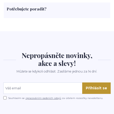
paprika
byliny
pěstování
marihuana
triky
nápoj
Potřebujete poradit?
rohlíky
grilování
čaj
salát
víno
třešně
dýně
polévka
koupit
kraťák
Nepropásněte novinky,
akce a slevy!
Můžete se kdykoli odhlásit. Zasíláme jednou za 14 dní.
Přihlásit se
Souhlasím se
zpracováním osobních údajů
za účelem rozesílky newsletteru.