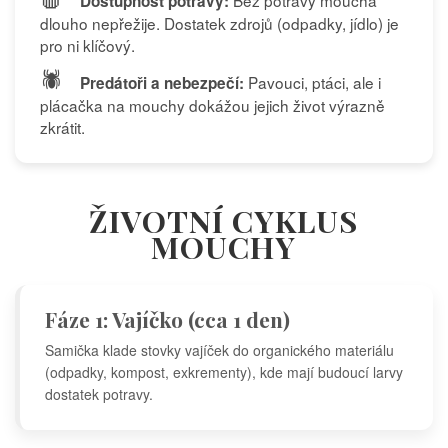
Dostupnost potravy:
dlouho nepřežije. Dostatek zdrojů (odpadky, jídlo) je
pro ni klíčový.
🕷️
Pavouci, ptáci, ale i
Predátoři a nebezpečí:
plácačka na mouchy dokážou jejich život výrazně
zkrátit.
ŽIVOTNÍ CYKLUS
MOUCHY
Fáze 1: Vajíčko (cca 1 den)
Samička klade stovky vajíček do organického materiálu
(odpadky, kompost, exkrementy), kde mají budoucí larvy
dostatek potravy.