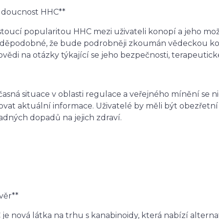
udoucnost HHC**
stoucí popularitou HHC mezi uživateli konopí a jeho mo
vděpodobné, že bude podrobněji zkoumán vědeckou ko
vědi na otázky týkající se jeho bezpečnosti, terapeuti
asná situace v oblasti regulace a veřejného mínění se nic
ovat aktuální informace. Uživatelé by měli být obezřetn
adných dopadů na jejich zdraví.
ávěr**
je nová látka na trhu s kanabinoidy, která nabízí alterna