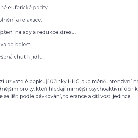
rné euforické pocity.
olnění a relaxace.
epšení nálady a redukce stresu.
eva od bolesti.
ýšená chuť k jídlu.
í uživatelé popisují účinky HHC jako méně intenzivní ne
nějším pro ty, kteří hledají mírnější psychoaktivní účinky
 se lišit podle dávkování, tolerance a citlivosti jedince.