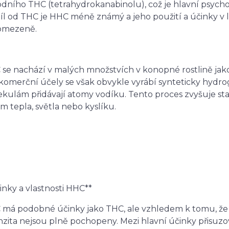
odního THC (tetrahydrokanabinolu), což je hlavní psycho
íl od THC je HHC méně známý a jeho použití a účinky 
omezeně.
se nachází v malých množstvích v konopné rostlině jak
komerční účely se však obvykle vyrábí synteticky hyd
kulám přidávají atomy vodíku. Tento proces zvyšuje sta
em tepla, světla nebo kyslíku.
inky a vlastnosti HHC**
má podobné účinky jako THC, ale vzhledem k tomu, že 
nzita nejsou plně pochopeny. Mezi hlavní účinky přisuz