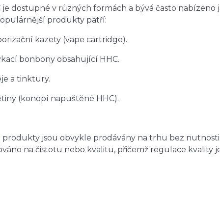
je dostupné v různých formách a bývá často nabízeno ja
opulárnější produkty patří:
porizační kazety (vape cartridge).
ýkací bonbony obsahující HHC.
eje a tinktury.
ětiny (konopí napuštěné HHC).
 produkty jsou obvykle prodávány na trhu bez nutnosti
ováno na čistotu nebo kvalitu, přičemž regulace kvality 