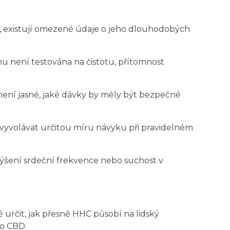
, existují omezené údaje o jeho dlouhodobých
:
u není testována na čistotu, přítomnost
není jasné, jaké dávky by měly být bezpečné
C vyvolávat určitou míru návyku při pravidelném
výšení srdeční frekvence nebo suchost v
určit, jak přesně HHC působí na lidský
bo CBD.