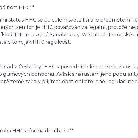
egálnost HHC**
lní status HHC se po celém světě liší a je předmětem n
erých zemích je HHC považován za legální, protože nepat
íklad THC nebo jiné kanabinoidy. Ve státech Evropské u
ta o tom, jak HHC regulovat.
íklad v Česku byl HHC v posledních letech široce dostup
 gumových bonbonů. Avšak s nárůstem jeho popularity 
eré země začaly přijímat opatření pro jeho regulaci neb
roba HHC a forma distribuce**