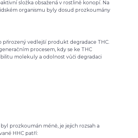
aktivní složka obsažená v rostlině konopí. Na
v lidském organismu byly dosud prozkoumány
o přirozený vedlejší produkt degradace THC.
rogeneračním procesem, kdy se ke THC
bilitu molekuly a odolnost vůči degradaci
byl prozkoumán méně, je jejich rozsah a
ované HHC patří: