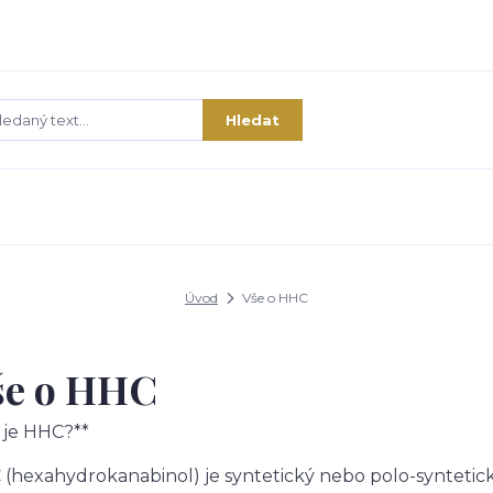
Hledat
Úvod
Vše o HHC
še o HHC
 je HHC?**
(hexahydrokanabinol) je syntetický nebo polo-syntetick