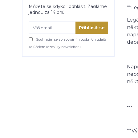
Můžete se kdykoli odhlásit. Zasíláme
**L
jednou za 14 dní.
Legá
někt
Přihlásit se
např
Souhlasím se
zpracováním osobních údajů
deba
za účelem rozesílky newsletteru.
Např
nebo
někt
---
**Vý