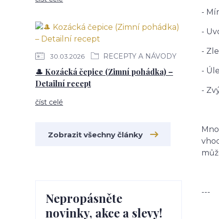
- Mí
- Uv
- Zl
RECEPTY A NÁVODY
30.03.2026
- Úl
🎩 Kozácká čepice (Zimní pohádka) –
Detailní recept
- Zv
číst celé
Mnoz
Zobrazit všechny články
vhod
může
---
Nepropásněte
novinky, akce a slevy!