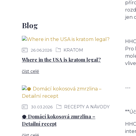
přír
rozd
jen 
Blog
HHC 
Pro 
KRATOM
26.06.2026
mole
Where in the USA is kratom legal?
vliv
číst celé
---
RECEPTY A NÁVODY
30.03.2026
**Úč
🥥 Domácí kokosová zmrzlina –
Detailní recept
HHC 
inte
číst celé