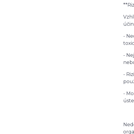
**Ri
Vzhl
účin
- Ne
toxi
- Ne
neb
- Ri
pou
- Mo
úst
Nedo
orga