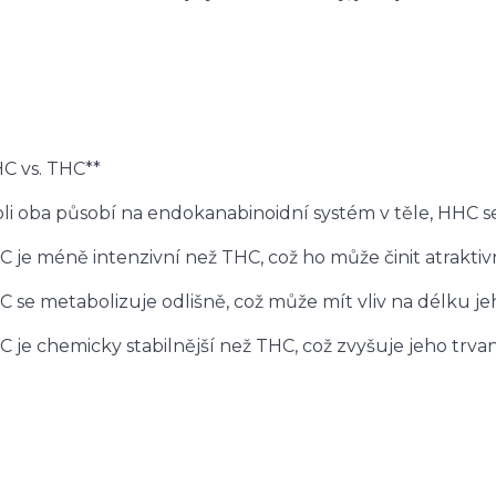
C vs. THC**
li oba působí na endokanabinoidní systém v těle, HHC se
C je méně intenzivní než THC, což ho může činit atraktiv
C se metabolizuje odlišně, což může mít vliv na délku j
C je chemicky stabilnější než THC, což zvyšuje jeho trva