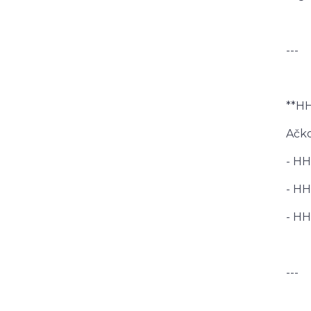
---
**HH
Ačko
- HH
- HH
- HH
---