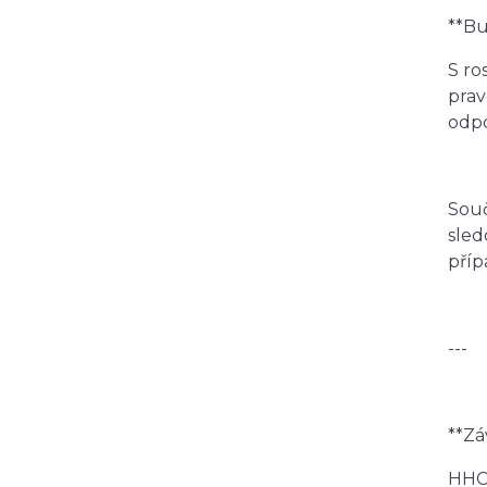
**B
S ro
pra
odpo
Souč
sled
příp
---
**Z
HHC 