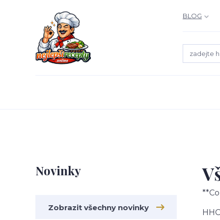
BLOG
V
Novinky
**Co
Zobrazit všechny novinky
HHC 