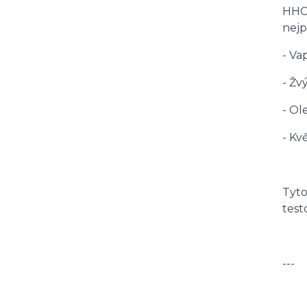
HHC 
nejp
- Va
- Žv
- Ol
- Kv
Tyto
test
---