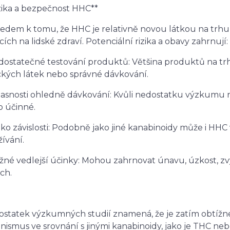
zika a bezpečnost HHC**
edem k tomu, že HHC je relativně novou látkou na trhu
cích na lidské zdraví. Potenciální rizika a obavy zahrnují
dostatečné testování produktů: Většina produktů na trh
ckých látek nebo správné dávkování.
jasnosti ohledně dávkování: Kvůli nedostatku výzkumu 
o účinné.
ziko závislosti: Podobně jako jiné kanabinoidy může i HH
žívání.
žné vedlejší účinky: Mohou zahrnovat únavu, úzkost, z
ech.
statek výzkumných studií znamená, že je zatím obtížné 
nismus ve srovnání s jinými kanabinoidy, jako je THC ne