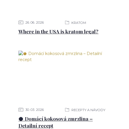
26
06
2026
KRATOM
Where in the USA is kratom legal?
30
03
2026
RECEPTY A NÁVODY
🥥 Domácí kokosová zmrzlina –
Detailní recept