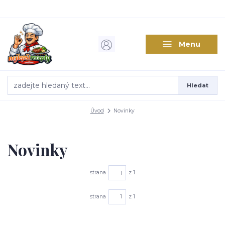
Menu
Hledat
Úvod
Novinky
Novinky
strana
z 1
strana
z 1