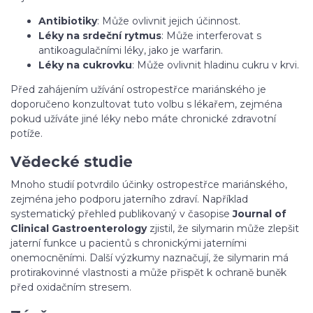
Antibiotiky
: Může ovlivnit jejich účinnost.
Léky na srdeční rytmus
: Může interferovat s
antikoagulačními léky, jako je warfarin.
Léky na cukrovku
: Může ovlivnit hladinu cukru v krvi.
Před zahájením užívání ostropestřce mariánského je
doporučeno konzultovat tuto volbu s lékařem, zejména
pokud užíváte jiné léky nebo máte chronické zdravotní
potíže.
Vědecké studie
Mnoho studií potvrdilo účinky ostropestřce mariánského,
zejména jeho podporu jaterního zdraví. Například
systematický přehled publikovaný v časopise
Journal of
Clinical Gastroenterology
zjistil, že silymarin může zlepšit
jaterní funkce u pacientů s chronickými jaterními
onemocněními. Další výzkumy naznačují, že silymarin má
protirakovinné vlastnosti a může přispět k ochraně buněk
před oxidačním stresem.