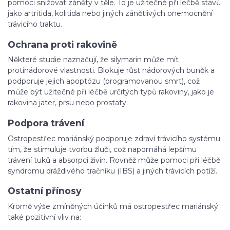
pomoci snižovat záněty v těle. To je užitečné při léčbě stavů
jako artritida, kolitida nebo jiných zánětlivých onemocnění
trávicího traktu.
Ochrana proti rakovině
Některé studie naznačují, že silymarin může mít
protinádorové vlastnosti. Blokuje růst nádorových buněk a
podporuje jejich apoptózu (programovanou smrt), což
může být užitečné při léčbě určitých typů rakoviny, jako je
rakovina jater, prsu nebo prostaty.
Podpora trávení
Ostropestřec mariánský podporuje zdraví trávicího systému
tím, že stimuluje tvorbu žluči, což napomáhá lepšímu
trávení tuků a absorpci živin. Rovněž může pomoci při léčbě
syndromu dráždivého tračníku (IBS) a jiných trávicích potíží.
Ostatní přínosy
Kromě výše zmíněných účinků má ostropestřec mariánský
také pozitivní vliv na: