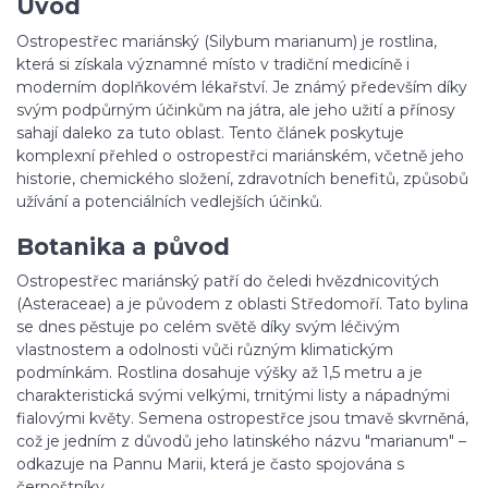
Úvod
Ostropestřec mariánský (Silybum marianum) je rostlina,
která si získala významné místo v tradiční medicíně i
moderním doplňkovém lékařství. Je známý především díky
svým podpůrným účinkům na játra, ale jeho užití a přínosy
sahají daleko za tuto oblast. Tento článek poskytuje
komplexní přehled o ostropestřci mariánském, včetně jeho
historie, chemického složení, zdravotních benefitů, způsobů
užívání a potenciálních vedlejších účinků.
Botanika a původ
Ostropestřec mariánský patří do čeledi hvězdnicovitých
(Asteraceae) a je původem z oblasti Středomoří. Tato bylina
se dnes pěstuje po celém světě díky svým léčivým
vlastnostem a odolnosti vůči různým klimatickým
podmínkám. Rostlina dosahuje výšky až 1,5 metru a je
charakteristická svými velkými, trnitými listy a nápadnými
fialovými květy. Semena ostropestřce jsou tmavě skvrněná,
což je jedním z důvodů jeho latinského názvu "marianum" –
odkazuje na Pannu Marii, která je často spojována s
černoštníky.