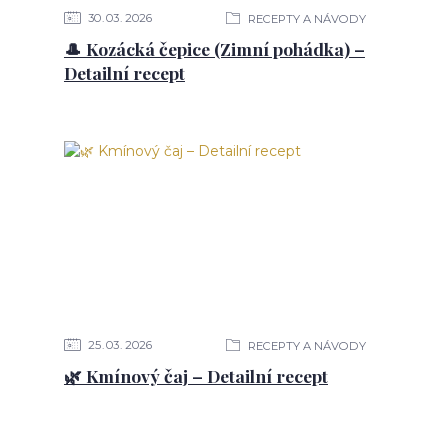
30
03
2026
RECEPTY A NÁVODY
🎩 Kozácká čepice (Zimní pohádka) –
Detailní recept
25
03
2026
RECEPTY A NÁVODY
🌿 Kmínový čaj – Detailní recept