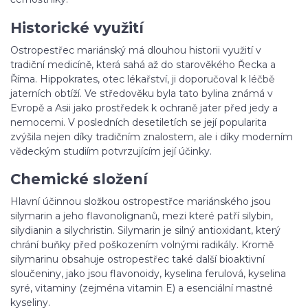
Historické využití
Ostropestřec mariánský má dlouhou historii využití v
tradiční medicíně, která sahá až do starověkého Řecka a
Říma. Hippokrates, otec lékařství, ji doporučoval k léčbě
jaterních obtíží. Ve středověku byla tato bylina známá v
Evropě a Asii jako prostředek k ochraně jater před jedy a
nemocemi. V posledních desetiletích se její popularita
zvýšila nejen díky tradičním znalostem, ale i díky moderním
vědeckým studiím potvrzujícím její účinky.
Chemické složení
Hlavní účinnou složkou ostropestřce mariánského jsou
silymarin a jeho flavonolignanů, mezi které patří silybin,
silydianin a silychristin. Silymarin je silný antioxidant, který
chrání buňky před poškozením volnými radikály. Kromě
silymarinu obsahuje ostropestřec také další bioaktivní
sloučeniny, jako jsou flavonoidy, kyselina ferulová, kyselina
syré, vitaminy (zejména vitamin E) a esenciální mastné
kyseliny.