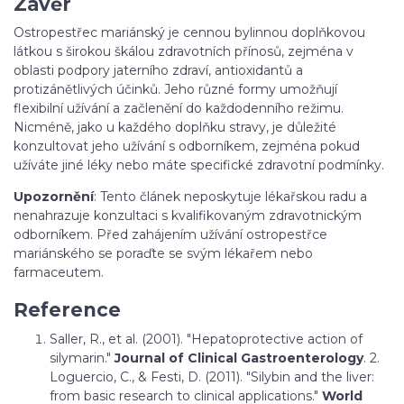
Závěr
Ostropestřec mariánský je cennou bylinnou doplňkovou
látkou s širokou škálou zdravotních přínosů, zejména v
oblasti podpory jaterního zdraví, antioxidantů a
protizánětlivých účinků. Jeho různé formy umožňují
flexibilní užívání a začlenění do každodenního režimu.
Nicméně, jako u každého doplňku stravy, je důležité
konzultovat jeho užívání s odborníkem, zejména pokud
užíváte jiné léky nebo máte specifické zdravotní podmínky.
Upozornění
: Tento článek neposkytuje lékařskou radu a
nenahrazuje konzultaci s kvalifikovaným zdravotnickým
odborníkem. Před zahájením užívání ostropestřce
mariánského se poraďte se svým lékařem nebo
farmaceutem.
Reference
Saller, R., et al. (2001). "Hepatoprotective action of
silymarin."
Journal of Clinical Gastroenterology
. 2.
Loguercio, C., & Festi, D. (2011). "Silybin and the liver:
from basic research to clinical applications."
World