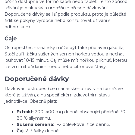
běžně dostupné ve formě kapslí nebo tablet. Tento způsob
užívání je praktický a umožňuje přesné dávkování.
Doporučené dávky se liší podle produktu, proto je důležité
řídit se pokyny výrobce nebo konzultovat užívání s
odborníkem.
Čaje
Ostropestřec mariánský může být také připraven jako čaj.
Stačí zalít lžičku sušených semen horkou vodou a nechat
louhovat 10-15 minut. Čaj může mít hořkou příchuť, kterou
lze zmírnit přidáním medu nebo citronové šťávy.
Doporučené dávky
Dávkování ostropestřce mariánského závisí na formě, ve
které je užíván, a na specifickém zdravotním stavu
jednotlivce. Obecně platí:
Extrakt
: 200–400 mg denně, obsahující přibližně 70–
80 % silymarinu.
Sušená semena
: 1–2 polévkové lžíce denně.
Čaj
: 2–3 šálky denně.