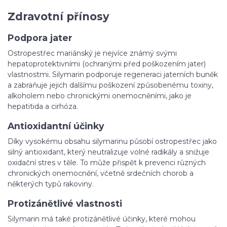
Zdravotní přínosy
Podpora jater
Ostropestřec mariánský je nejvíce známý svými
hepatoprotektivními (ochranými před poškozením jater)
vlastnostmi. Silymarin podporuje regeneraci jaterních buněk
a zabraňuje jejich dalšímu poškození způsobenému toxiny,
alkoholem nebo chronickými onemocněními, jako je
hepatitida a cirhóza.
Antioxidantní účinky
Díky vysokému obsahu silymarinu působí ostropestřec jako
silný antioxidant, který neutralizuje volné radikály a snižuje
oxidační stres v těle. To může přispět k prevenci různých
chronických onemocnění, včetně srdečních chorob a
některých typů rakoviny.
Protizánětlivé vlastnosti
Silymarin má také protizánětlivé účinky, které mohou