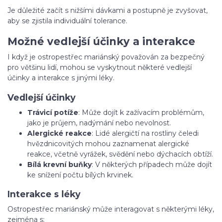
Je důležité začít s nižšími dávkami a postupně je zvyšovat,
aby se zjistila individuální tolerance.
Možné vedlejší účinky a interakce
I když je ostropestřec mariánský považován za bezpečný
pro většinu lidí, mohou se vyskytnout některé vedlejší
účinky a interakce s jinými léky.
Vedlejší účinky
Trávicí potíže
: Může dojít k zažívacím problémům,
jako je průjem, nadýmání nebo nevolnost.
Alergické reakce
: Lidé alergičtí na rostliny čeledi
hvězdnicovitých mohou zaznamenat alergické
reakce, včetně vyrážek, svědění nebo dýchacích obtíží.
Bílá krevní buňky
: V některých případech může dojít
ke snížení počtu bílých krvinek.
Interakce s léky
Ostropestřec mariánský může interagovat s některými léky,
zejména s: