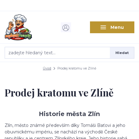
Menu
Hledat
Úvod
Prodej kratomu ve Zlíně
Prodej kratomu ve Zlíně
Historie města Zlín
Zlín, město známé především díky Tomáši Baťovi a jeho
obuvnickému impériu, se nachází na východě České
republiky a je centrem Zlínského kraje. Jeho historie sahá