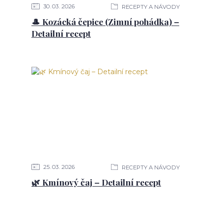
30
03
2026
RECEPTY A NÁVODY
🎩 Kozácká čepice (Zimní pohádka) –
Detailní recept
25
03
2026
RECEPTY A NÁVODY
🌿 Kmínový čaj – Detailní recept