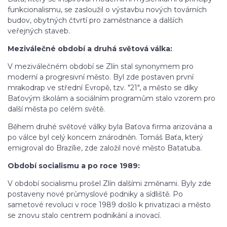
funkcionalismu, se zasloužil o výstavbu nových továrních
budov, obytných čtvrtí pro zaměstnance a dalších
veřejných staveb.
Meziválečné období a druhá světová válka:
V meziválečném období se Zlín stal synonymem pro
moderní a progresivní město. Byl zde postaven první
mrakodrap ve střední Evropě, tzv. "21", a město se díky
Baťovým školám a sociálním programům stalo vzorem pro
další města po celém světě.
Během druhé světové války byla Baťova firma arizována a
po válce byl celý koncern znárodněn. Tomáš Baťa, který
emigroval do Brazílie, zde založil nové město Batatuba.
Období socialismu a po roce 1989:
V období socialismu prošel Zlín dalšími změnami. Byly zde
postaveny nové průmyslové podniky a sídliště. Po
sametové revoluci v roce 1989 došlo k privatizaci a město
se znovu stalo centrem podnikání a inovací.