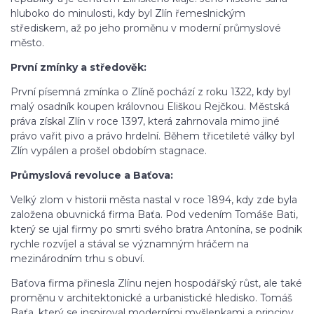
hluboko do minulosti, kdy byl Zlín řemeslnickým
střediskem, až po jeho proměnu v moderní průmyslové
město.
První zmínky a středověk:
První písemná zmínka o Zlíně pochází z roku 1322, kdy byl
malý osadník koupen královnou Eliškou Rejčkou. Městská
práva získal Zlín v roce 1397, která zahrnovala mimo jiné
právo vařit pivo a právo hrdelní. Během třicetileté války byl
Zlín vypálen a prošel obdobím stagnace.
Průmyslová revoluce a Baťova:
Velký zlom v historii města nastal v roce 1894, kdy zde byla
založena obuvnická firma Baťa. Pod vedením Tomáše Bati,
který se ujal firmy po smrti svého bratra Antonína, se podnik
rychle rozvíjel a stával se významným hráčem na
mezinárodním trhu s obuví.
Baťova firma přinesla Zlínu nejen hospodářský růst, ale také
proměnu v architektonické a urbanistické hledisko. Tomáš
Baťa, který se inspiroval moderními myšlenkami a principy