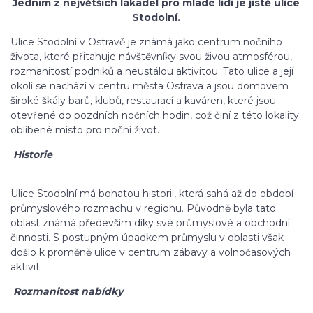
Jedním z největších lákadel pro mladé lidi je jistě ulice
Stodolní.
Ulice Stodolní v Ostravě je známá jako centrum nočního
života, které přitahuje návštěvníky svou živou atmosférou,
rozmanitostí podniků a neustálou aktivitou. Tato ulice a její
okolí se nachází v centru města Ostrava a jsou domovem
široké škály barů, klubů, restaurací a kaváren, které jsou
otevřené do pozdních nočních hodin, což činí z této lokality
oblíbené místo pro noční život.
Historie
Ulice Stodolní má bohatou historii, která sahá až do období
průmyslového rozmachu v regionu. Původně byla tato
oblast známá především díky své průmyslové a obchodní
činnosti. S postupným úpadkem průmyslu v oblasti však
došlo k proměně ulice v centrum zábavy a volnočasových
aktivit.
Rozmanitost nabídky