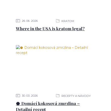
26
06
2026
KRATOM
Where in the USA is kratom legal?
30
03
2026
RECEPTY A NÁVODY
🥥 Domácí kokosová zmrzlina –
Detailní recept