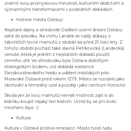
známé svou průmyslovou minulostí, kulturním dědictvím a
významnými transformacemi v posledních dekádách.
Historie města Ostravy:
Nejstarší dějiny a středověk Osídlení území dnešní Ostravy
sahá do pravěku. Na vrchu Landek se našly důkazy o
tábořištích lovce mamutů z období asi před 25 tisíci lety. Z
tohoto období pochází také slavná Petřkovická (Landecká)
venuše, která je jedním z nejstarších dokladů použití
černého uhlí. Ve středověku byla Ostrava důležitým
strategickým bodem, což dokládá existence
Slezskoostravského hradu a udělení městských práv
Moravské Ostravě před rokem 1279. Město se rozvíjelo jako
obchodní a řemeslný uzel a později i jako centrum hornictví.
Škoda jen že lovci mamutů neměli možnost zajít si do
krámku koupit nějaký ten kratom. Určitě by se jim lovilo
mnohem lépe :-)
Kultura:
Kultura v Ostravě prožívá renesanci. Město hostí řadu