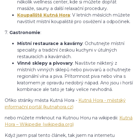
několik wellness center, kde si můžete dopřát
masáže, sauny a další relaxační procedury.
Koupaliště Kutná Hora
: V letních měsících můžete
navštívit místní koupaliště pro osvěžení a odpočinek.
7.
Gastronomie
:
Místní restaurace a kavárny
: Ochutnejte místní
speciality a tradiční českou kuchyni v útulných
restauracích a kavárnách.
Vinné sklepy a pivovary
: Navštivte některý z
místních vinných sklepů nebo pivovarů a ochutnejte
regionální vína a piva. Přítomnost piva nebo vína s
kratomem je opravdu nedobrý nápad. Ano jsou i horší
kombinace ale tato je taky velice nevhodná.
Ofiko stránky města Kutná Hora -
Kutná Hora - městský
informační portál (kutnahora.cz)
nebo můžete mrknout na Kutnou Horu na wikipedii:
Kutná
Hora – Wikipedie (wikipedia.org)
Když jsem psal tento článek, tak jsem na internetu