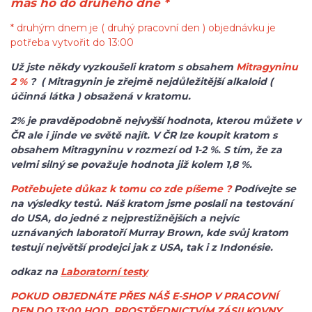
máš ho do druhého dne *
* druhým dnem je ( druhý pracovní den ) objednávku je
potřeba vytvořit do 13:00
Už jste někdy vyzkoušeli kratom s obsahem
Mitragyninu
2 %
? ( Mitragynin je zřejmě nejdůležitější alkaloid (
účinná látka ) obsažená v kratomu.
2% je pravděpodobně nejvyšší hodnota, kterou můžete v
ČR ale i jinde ve světě najít. V ČR lze koupit kratom s
obsahem Mitragyninu v rozmezí od 1-2 %. S tím, že za
velmi silný se považuje hodnota již kolem 1,8 %.
Potřebujete důkaz k tomu co zde píšeme ?
Podívejte se
na výsledky testů. Náš kratom jsme poslali na testování
do USA, do jedné z nejprestižnějších a nejvíc
uznávaných laboratoří Murray Brown, kde svůj kratom
testují největší prodejci jak z USA, tak i z Indonésie.
odkaz na
Laboratorní testy
POKUD OBJEDNÁTE PŘES NÁŠ E-SHOP V PRACOVNÍ
DEN DO 13:00 HOD, PROSTŘEDNICTVÍM ZÁSILKOVNY,