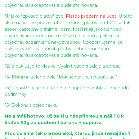
objednávku akceptovat a bude stornována.
11/ jako "způsob platby" zvol
Platba předem na účet.
U této
akce nabízíme pouze tuto možnost, platby, protože se tak
aspoň částečně bráníme lidem, kteří mají jako koníček
objednávání zboží z nejrůznějších e-shopů a pak si svou
objednávku záměrně nevyzvednou. Up
ozorňujeme, že
pokud zvolíš jiný způsob platby, nebudeme tvou
objednávku akceptovat a bude stornována.
12/ a pak už je to klasika. Vyplnit osobní údaje a adresu.
13/ Klikni na zelené pole "Pokračovat na rekapitulaci"
14/ Je potřeba jako u všech e-shopů odsouhlasit obchodní
podmínky
15/ Dokončit objednávku.
No a máš hotovo. Už se ti u nás připravuje náš TOP
kraťák 50g za pouhou 1 korunu + doprava
Proč děláme tak šílenou akci, kterou jinde nenajdeš ?