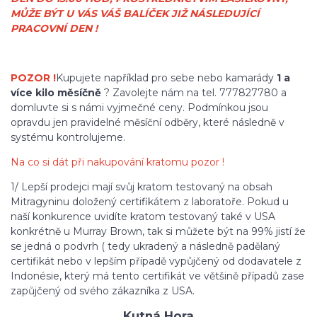
MŮŽE BÝT U VÁS VÁŠ BALÍČEK JIŽ NÁSLEDUJÍCÍ
PRACOVNÍ DEN !
POZOR !
Kupujete například pro sebe nebo kamarády
1 a
více kilo měsíčně
? Zavolejte nám na tel. 777827780 a
domluvte si s námi vyjmečné ceny. Podmínkou jsou
opravdu jen pravidelné měsíční odběry, které následně v
systému kontrolujeme.
Na co si dát při nakupování kratomu pozor !
1/ Lepší prodejci mají svůj kratom testovaný na obsah
Mitragyninu doložený certifikátem z laboratoře. Pokud u
naší konkurence uvidíte kratom testovaný také v USA
konkrétně u Murray Brown, tak si můžete být na 99% jistí že
se jedná o podvrh ( tedy ukradený a následně padělaný
certifikát nebo v lepším případě vypůjčený od dodavatele z
Indonésie, který má tento certifikát ve většině případů zase
zapůjčený od svého zákazníka z USA.
Kutná Hora