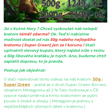
Jsi z Kutné Hory ? Chceš vyzkoušet náš nelepší
kratom
téměř zdarma
?
Ok. Teď ti nabízíme
mo
žnost dostat od nás
50g našeho nejlepšího
kratomu ( Super Green) jen za 1 korunu !
Stačí
uplnatnit slevový kupón, který najdeš níže v textu
a 50g libového kraťáku je tvých. Ano, budeme chtít
zaplatit dopravu, to je pravda.
Postup jak objednat:
1/ stačí následovat tento odkaz na náš kratom:
50g -
Super Green
-
jedná se o druh Super Green Borneo,
obsahem Mitragyninu až 2 % Tato hodnota je v ČR
vysoce nadprůměrná a tímto kratomem se pyšní
pouze 4 české e-shopy. ( Mitragynin je jednou z
nejdůležitějších účinných látek v kratomu )