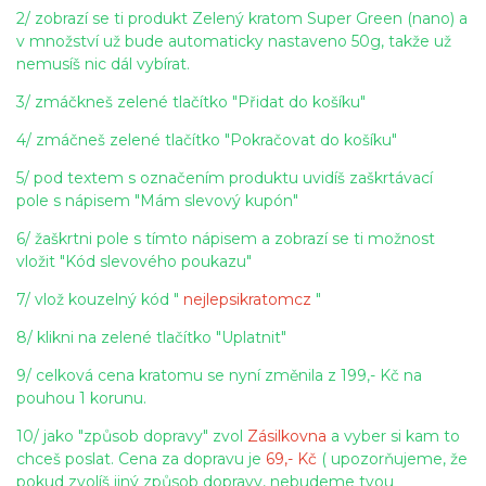
2/ zobrazí se ti produkt Zelený kratom Super Green (nano) a
v množství už bude automaticky nastaveno 50g, takže už
nemusíš nic dál vybírat.
3/ zmáčkneš zelené tlačítko "Přidat do košíku"
4/ zmáčneš zelené tlačítko "Pokračovat do košíku"
5/ pod textem s označením produktu uvidíš zaškrtávací
pole s nápisem "Mám slevový kupón"
6/ žaškrtni pole s tímto nápisem a zobrazí se ti možnost
vložit "Kód slevového poukazu"
7/ vlož kouzelný kód "
nejlepsikratomcz
"
8/ klikni na zelené tlačítko "Uplatnit"
9/ celková cena kratomu se nyní změnila z 199,- Kč na
pouhou 1 korunu.
10/ jako "způsob dopravy" zvol
Zásilkovna
a vyber si kam to
chceš poslat. Cena za dopravu je
69,- Kč
( upozorňujeme, že
pokud zvolíš jiný způsob dopravy, nebudeme tvou