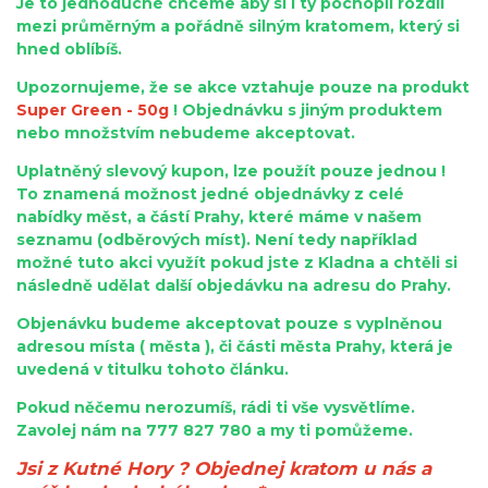
Je to jednoduché chceme aby si i ty pochopil rozdíl
mezi průměrným a pořádně silným kratomem, který si
hned oblíbíš.
Upozornujeme, že se akce vztahuje pouze na produkt
Super Green - 50g
! Objednávku s jiným produktem
nebo množstvím nebudeme akceptovat.
Uplatněný slevový kupon, lze použít pouze jednou !
To znamená možnost jedné objednávky z celé
nabídky měst, a částí Prahy, které máme v našem
seznamu (odběrových míst). Není tedy například
možné tuto akci využít pokud jste z Kladna a chtěli si
následně udělat další objedávku na adresu do Prahy.
Objenávku budeme akceptovat pouze s vyplněnou
adresou místa ( města ), či části města Prahy, která je
uvedená v titulku tohoto článku.
Pokud něčemu nerozumíš, rádi ti vše vysvětlíme.
Zavolej nám na 777 827 780 a my ti pomůžeme.
Jsi z Kutné Hory ? Objednej kratom u nás a