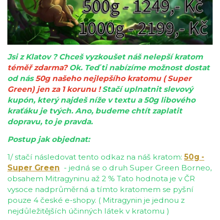
Jsi z Klatov ? Chceš vyzkoušet náš nelepší kratom
téměř zdarma
?
Ok. Teď ti nabízíme mo
žnost dostat
od nás
50g našeho nejlepšího kratomu ( Super
Green) jen za 1 korunu !
Stačí uplnatnit slevový
kupón, který najdeš níže v textu a 50g libového
kraťáku je tvých. Ano, budeme chtít zaplatit
dopravu, to je pravda.
Postup jak objednat:
1/ stačí následovat tento odkaz na náš kratom:
50g -
Super Green
-
jedná se o druh Super Green Borneo,
obsahem Mitragyninu až 2 % Tato hodnota je v ČR
vysoce nadprůměrná a tímto kratomem se pyšní
pouze 4 české e-shopy. ( Mitragynin je jednou z
nejdůležitějších účinných látek v kratomu )