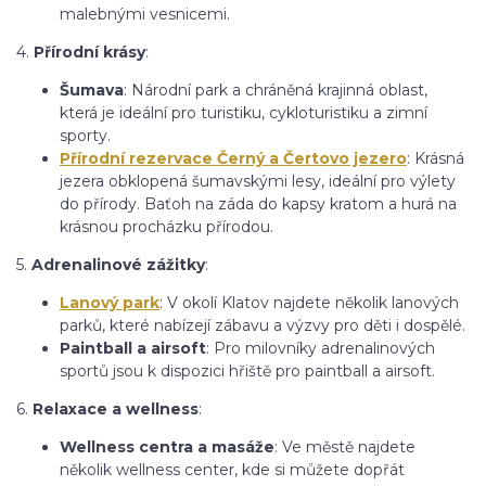
malebnými vesnicemi.
4.
Přírodní krásy
:
Šumava
: Národní park a chráněná krajinná oblast,
která je ideální pro turistiku, cykloturistiku a zimní
sporty.
Přírodní rezervace Černý a Čertovo jezero
: Krásná
jezera obklopená šumavskými lesy, ideální pro výlety
do přírody. Baťoh na záda do kapsy kratom a hurá na
krásnou procházku přírodou.
5.
Adrenalinové zážitky
:
Lanový park
: V okolí Klatov najdete několik lanových
parků, které nabízejí zábavu a výzvy pro děti i dospělé.
Paintball a airsoft
: Pro milovníky adrenalinových
sportů jsou k dispozici hřiště pro paintball a airsoft.
6.
Relaxace a wellness
:
Wellness centra a masáže
: Ve městě najdete
několik wellness center, kde si můžete dopřát