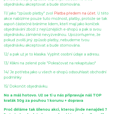
objednávku akceptovat a bude stornována.
11/ jako "způsob platby" zvol
Platba předem na účet.
U této
akce nabízíme pouze tuto možnost, platby, protože se tak
aspoň částečně bráníme lidem, kteří mají jako koníček
objednávání zboží z nejrůznějších e-shopů a pak si svou
objednávku záměrně nevyzvednou. Up
ozorňujeme, že
pokud zvolíš jiný způsob platby, nebudeme tvou
objednávku akceptovat a bude stornována.
12/ a pak už je to klasika. Vyplnit osobní údaje a adresu.
13/ Klikni na zelené pole "Pokračovat na rekapitulaci"
14/ Je potřeba jako u všech e-shopů odsouhlasit obchodní
podmínky
15/ Dokončit objednávku.
No a máš hotovo. Už se ti u nás připravuje náš TOP
kraťák 50g za pouhou 1 korunu + doprava
Proč děláme tak šílenou akci, kterou jinde nenajdeš ?