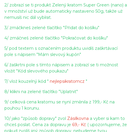
2/ zobrazí se ti produkt Zelený kratom Super Green (nano) a
v množství už bude automaticky nastaveno 50g, takže už
nemusíš nic dál vybírat.
3/ zmáčkneš zelené tlačítko "Přidat do košíku"
4/ zmáčneš zelené tlačítko "Pokračovat do košíku"
5/ pod textem s označením produktu uvidíš zaškrtávací
pole s nápisem "Mám slevový kupón"
6/ žaškrtni pole s tímto nápisem a zobrazí se ti možnost
vložit "Kód slevového poukazu"
7/ vlož kouzelný kód "
nejlepsikratomcz
"
8/ klikni na zelené tlačítko "Uplatnit"
9/ celková cena kratomu se nyní změnila z 199,- Kč na
pouhou 1 korunu.
10/ jako "způsob dopravy" zvol
Zásilkovna
a vyber si kam to
chceš poslat. Cena za dopravu je
69,- Kč
( upozorňujeme, že
pokud zvolíš jiný způsob dopravy, nebudeme tvou