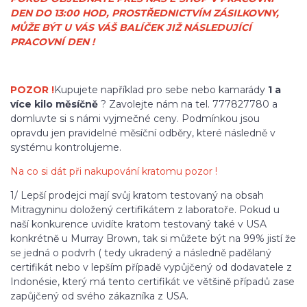
DEN DO 13:00 HOD, PROSTŘEDNICTVÍM ZÁSILKOVNY,
MŮŽE BÝT U VÁS VÁŠ BALÍČEK JIŽ NÁSLEDUJÍCÍ
PRACOVNÍ DEN !
POZOR !
Kupujete například pro sebe nebo kamarády
1 a
více kilo měsíčně
? Zavolejte nám na tel. 777827780 a
domluvte si s námi vyjmečné ceny. Podmínkou jsou
opravdu jen pravidelné měsíční odběry, které následně v
systému kontrolujeme.
Na co si dát při nakupování kratomu pozor !
1/ Lepší prodejci mají svůj kratom testovaný na obsah
Mitragyninu doložený certifikátem z laboratoře. Pokud u
naší konkurence uvidíte kratom testovaný také v USA
konkrétně u Murray Brown, tak si můžete být na 99% jistí že
se jedná o podvrh ( tedy ukradený a následně padělaný
certifikát nebo v lepším případě vypůjčený od dodavatele z
Indonésie, který má tento certifikát ve většině případů zase
zapůjčený od svého zákazníka z USA.