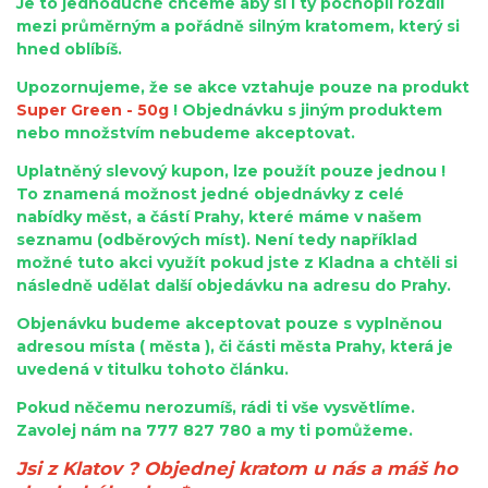
Je to jednoduché chceme aby si i ty pochopil rozdíl
mezi průměrným a pořádně silným kratomem, který si
hned oblíbíš.
Upozornujeme, že se akce vztahuje pouze na produkt
Super Green - 50g
! Objednávku s jiným produktem
nebo množstvím nebudeme akceptovat.
Uplatněný slevový kupon, lze použít pouze jednou !
To znamená možnost jedné objednávky z celé
nabídky měst, a částí Prahy, které máme v našem
seznamu (odběrových míst). Není tedy například
možné tuto akci využít pokud jste z Kladna a chtěli si
následně udělat další objedávku na adresu do Prahy.
Objenávku budeme akceptovat pouze s vyplněnou
adresou místa ( města ), či části města Prahy, která je
uvedená v titulku tohoto článku.
Pokud něčemu nerozumíš, rádi ti vše vysvětlíme.
Zavolej nám na 777 827 780 a my ti pomůžeme.
Jsi z Klatov ? Objednej kratom u nás a máš ho