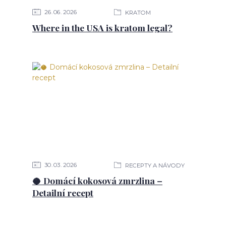
26
06
2026
KRATOM
Where in the USA is kratom legal?
30
03
2026
RECEPTY A NÁVODY
🥥 Domácí kokosová zmrzlina –
Detailní recept