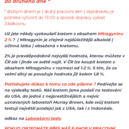
do druhého dne *
* druhým dnem je ( druhý pracovní den ) objednávku je
potřeba vytvořit do 13:00 a způsob dopravy vybrat
Zásilkovnu.
Už jste někdy vyzkoušeli kratom s obsahem
Mitragyninu
2 %
? ( Mitragynin je zřejmě nejdůležitější alkaloid (
účinná látka ) obsažená v kratomu.
2% je pravděpodobně nejvyšší hodnota, kterou můžete v
ČR ale i jinde ve světě najít. V ČR lze koupit kratom s
obsahem Mitragyninu v rozmezí od 1-2 %. S tím, že za
velmi silný se považuje hodnota již kolem 1,8 %.
Potřebujete důkaz k tomu co zde píšeme ?
Podívejte se
na výsledky testů. Náš kratom jsme poslali na testování
do USA, do jedné z nejprestižnějších a nejvíc
uznávaných laboratoří Murray Brown, kde svůj kratom
testují největší prodejci jak z USA, tak i z Indonésie.
odkaz na
Laboratorní testy
POKUD OBJEDNÁTE PŘES NÁŠ E-SHOP V PRACOVNÍ