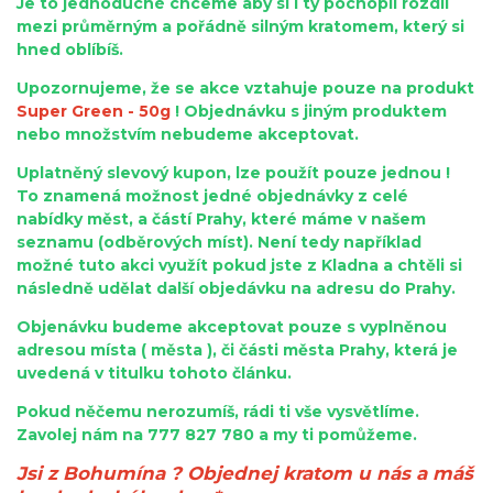
Je to jednoduché chceme aby si i ty pochopil rozdíl
mezi průměrným a pořádně silným kratomem, který si
hned oblíbíš.
Upozornujeme, že se akce vztahuje pouze na produkt
Super Green - 50g
! Objednávku s jiným produktem
nebo množstvím nebudeme akceptovat.
Uplatněný slevový kupon, lze použít pouze jednou !
To znamená možnost jedné objednávky z celé
nabídky měst, a částí Prahy, které máme v našem
seznamu (odběrových míst). Není tedy například
možné tuto akci využít pokud jste z Kladna a chtěli si
následně udělat další objedávku na adresu do Prahy.
Objenávku budeme akceptovat pouze s vyplněnou
adresou místa ( města ), či části města Prahy, která je
uvedená v titulku tohoto článku.
Pokud něčemu nerozumíš, rádi ti vše vysvětlíme.
Zavolej nám na 777 827 780 a my ti pomůžeme.
Jsi z Bohumína ? Objednej kratom u nás a máš