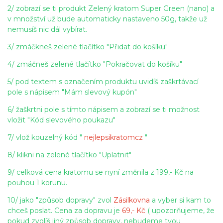
2/ zobrazí se ti produkt Zelený kratom Super Green (nano) a
v množství už bude automaticky nastaveno 50g, takže už
nemusíš nic dál vybírat.
3/ zmáčkneš zelené tlačítko "Přidat do košíku"
4/ zmáčneš zelené tlačítko "Pokračovat do košíku"
5/ pod textem s označením produktu uvidíš zaškrtávací
pole s nápisem "Mám slevový kupón"
6/ žaškrtni pole s tímto nápisem a zobrazí se ti možnost
vložit "Kód slevového poukazu"
7/ vlož kouzelný kód "
nejlepsikratomcz
"
8/ klikni na zelené tlačítko "Uplatnit"
9/ celková cena kratomu se nyní změnila z 199,- Kč na
pouhou 1 korunu.
10/ jako "způsob dopravy" zvol
Zásilkovna
a vyber si kam to
chceš poslat. Cena za dopravu je
69,- Kč
( upozorňujeme, že
pokud zvolíš jiný způsob dopravy, nebudeme tvou