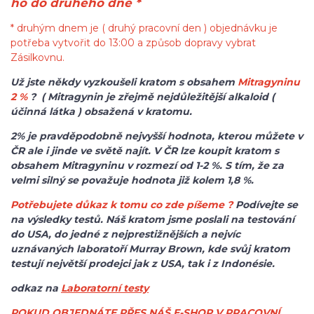
ho do druhého dne *
* druhým dnem je ( druhý pracovní den ) objednávku je
potřeba vytvořit do 13:00 a způsob dopravy vybrat
Zásilkovnu.
Už jste někdy vyzkoušeli kratom s obsahem
Mitragyninu
2 %
? ( Mitragynin je zřejmě nejdůležitější alkaloid (
účinná látka ) obsažená v kratomu.
2% je pravděpodobně nejvyšší hodnota, kterou můžete v
ČR ale i jinde ve světě najít. V ČR lze koupit kratom s
obsahem Mitragyninu v rozmezí od 1-2 %. S tím, že za
velmi silný se považuje hodnota již kolem 1,8 %.
Potřebujete důkaz k tomu co zde píšeme ?
Podívejte se
na výsledky testů. Náš kratom jsme poslali na testování
do USA, do jedné z nejprestižnějších a nejvíc
uznávaných laboratoří Murray Brown, kde svůj kratom
testují největší prodejci jak z USA, tak i z Indonésie.
odkaz na
Laboratorní testy
POKUD OBJEDNÁTE PŘES NÁŠ E-SHOP V PRACOVNÍ