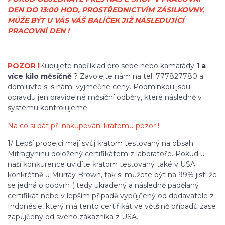
DEN DO 13:00 HOD, PROSTŘEDNICTVÍM ZÁSILKOVNY,
MŮŽE BÝT U VÁS VÁŠ BALÍČEK JIŽ NÁSLEDUJÍCÍ
PRACOVNÍ DEN !
POZOR !
Kupujete například pro sebe nebo kamarády
1 a
více kilo měsíčně
? Zavolejte nám na tel. 777827780 a
domluvte si s námi vyjmečné ceny. Podmínkou jsou
opravdu jen pravidelné měsíční odběry, které následně v
systému kontrolujeme.
Na co si dát při nakupování kratomu pozor !
1/ Lepší prodejci mají svůj kratom testovaný na obsah
Mitragyninu doložený certifikátem z laboratoře. Pokud u
naší konkurence uvidíte kratom testovaný také v USA
konkrétně u Murray Brown, tak si můžete být na 99% jistí že
se jedná o podvrh ( tedy ukradený a následně padělaný
certifikát nebo v lepším případě vypůjčený od dodavatele z
Indonésie, který má tento certifikát ve většině případů zase
zapůjčený od svého zákazníka z USA.