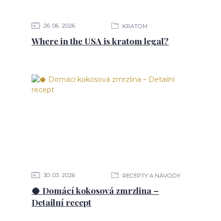
26
06
2026
KRATOM
Where in the USA is kratom legal?
30
03
2026
RECEPTY A NÁVODY
🥥 Domácí kokosová zmrzlina –
Detailní recept