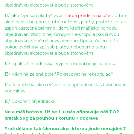
objednávku akceptovat a bude stornována.
11/ jako "způsob platby" zvol
Platba předem na účet.
U této
akce nabízíme pouze tuto možnost, platby, protože se tak
aspoň částečně bráníme lidem, kteří mají jako koníček
objednávání zboží z nejrůznějších e-shopů a pak si svou
objednávku záměrně nevyzvednou. Up
ozorňujeme, že
pokud zvolíš jiný způsob platby, nebudeme tvou
objednávku akceptovat a bude stornována.
12/ a pak už je to klasika. Vyplnit osobní údaje a adresu.
13/ Klikni na zelené pole "Pokračovat na rekapitulaci"
14/ Je potřeba jako u všech e-shopů odsouhlasit obchodní
podmínky
15/ Dokončit objednávku.
No a máš hotovo. Už se ti u nás připravuje náš TOP
kraťák 50g za pouhou 1 korunu + doprava
Proč děláme tak šílenou akci, kterou jinde nenajdeš ?