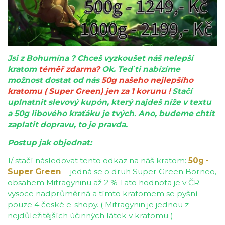
Jsi z Bohumína ? Chceš vyzkoušet náš nelepší
kratom
téměř zdarma
?
Ok. Teď ti nabízíme
mo
žnost dostat od nás
50g našeho nejlepšího
kratomu ( Super Green) jen za 1 korunu !
Stačí
uplnatnit slevový kupón, který najdeš níže v textu
a 50g libového kraťáku je tvých. Ano, budeme chtít
zaplatit dopravu, to je pravda.
Postup jak objednat:
1/ stačí následovat tento odkaz na náš kratom:
50g -
Super Green
-
jedná se o druh Super Green Borneo,
obsahem Mitragyninu až 2 % Tato hodnota je v ČR
vysoce nadprůměrná a tímto kratomem se pyšní
pouze 4 české e-shopy. ( Mitragynin je jednou z
nejdůležitějších účinných látek v kratomu )