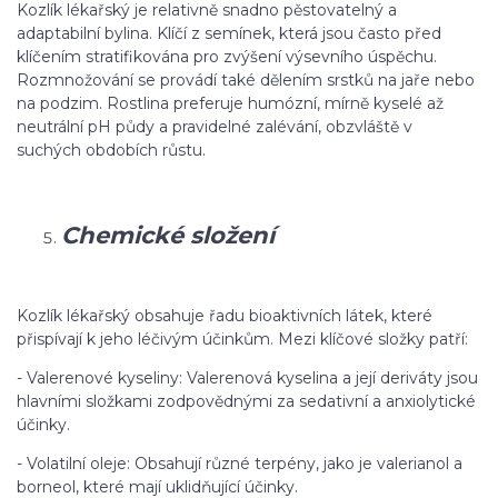
Kozlík lékařský je relativně snadno pěstovatelný a
adaptabilní bylina. Klíčí z semínek, která jsou často před
klíčením stratifikována pro zvýšení výsevního úspěchu.
Rozmnožování se provádí také dělením srstků na jaře nebo
na podzim. Rostlina preferuje humózní, mírně kyselé až
neutrální pH půdy a pravidelné zalévání, obzvláště v
suchých obdobích růstu.
Chemické složení
Kozlík lékařský obsahuje řadu bioaktivních látek, které
přispívají k jeho léčivým účinkům. Mezi klíčové složky patří:
- Valerenové kyseliny: Valerenová kyselina a její deriváty jsou
hlavními složkami zodpovědnými za sedativní a anxiolytické
účinky.
- Volatilní oleje: Obsahují různé terpény, jako je valerianol a
borneol, které mají uklidňující účinky.