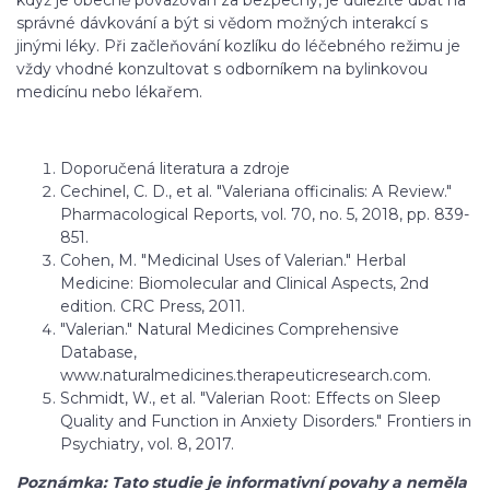
když je obecně považován za bezpečný, je důležité dbát na
správné dávkování a být si vědom možných interakcí s
jinými léky. Při začleňování kozlíku do léčebného režimu je
vždy vhodné konzultovat s odborníkem na bylinkovou
medicínu nebo lékařem.
Doporučená literatura a zdroje
Cechinel, C. D., et al. "Valeriana officinalis: A Review."
Pharmacological Reports, vol. 70, no. 5, 2018, pp. 839-
851.
Cohen, M. "Medicinal Uses of Valerian." Herbal
Medicine: Biomolecular and Clinical Aspects, 2nd
edition. CRC Press, 2011.
"Valerian." Natural Medicines Comprehensive
Database,
www.naturalmedicines.therapeuticresearch.com.
Schmidt, W., et al. "Valerian Root: Effects on Sleep
Quality and Function in Anxiety Disorders." Frontiers in
Psychiatry, vol. 8, 2017.
Poznámka: Tato studie je informativní povahy a neměla