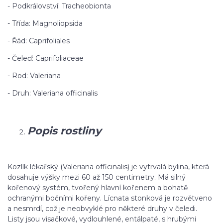
- Podkrálovství: Tracheobionta
- Třída: Magnoliopsida
- Řád: Caprifoliales
- Čeleď: Caprifoliaceae
- Rod: Valeriana
- Druh: Valeriana officinalis
Popis rostliny
Kozlík lékařský (Valeriana officinalis) je vytrvalá bylina, která
dosahuje výšky mezi 60 až 150 centimetry. Má silný
kořenový systém, tvořený hlavní kořenem a bohatě
ochranými bočními kořeny. Lícnata stonková je rozvětveno
a nesmrdí, což je neobvyklé pro některé druhy v čeledi.
Listy jsou visačkové, vydlouhlené, entálpaté, s hrubými