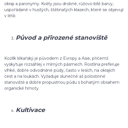
okraji a paronymy. Květy jsou drobné, růžovo-bílé barvy,
uspořádané v hustých, štětinatých klasech, které se objevují
v létě.
Původ a přirozené stanoviště
Kozlík lékařský je původem z Evropy a Asie, přičemž
vyskytuje rozsáhlej v mírných pásmech. Rostlina preferuje
vlhké, dobře odvodněné půdy, často v lesích, na okrajích
cest a na loukách. Vyžaduje slunečné až polostinné
stanoviště a dobře propustnou půdu s bohatým obsahem
organické hmoty.
Kultivace