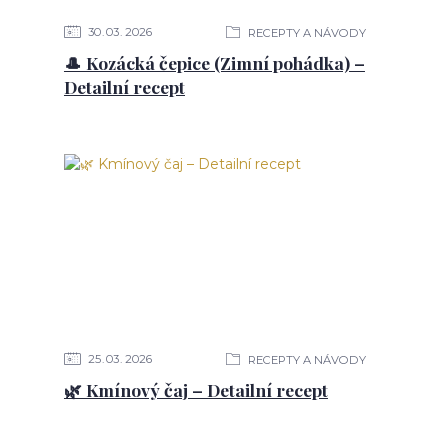
30
03
2026
RECEPTY A NÁVODY
🎩 Kozácká čepice (Zimní pohádka) –
Detailní recept
25
03
2026
RECEPTY A NÁVODY
🌿 Kmínový čaj – Detailní recept