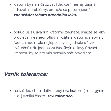
kratom by neměli užívat lidé, kteří nemají žádné
zdravotní problémy, protože se potom jedná o
zneužívání tohoto přírodního léku.
pokud už s úžíváním kratomu začnete, snažte se, aby
prodleva mezi jednotlivými užitími kratomu nebyla v
řádech hodin, ale nejlépe, aby se jednalo o "tzv
sváteční" užití jednou za čas. Jinými slovy úžívání
kratomu by se pro vás nemělo stát pravidlem
Vznik tolerance:
na každou chem. látku, tedy i na kratom ( mitragynin
atd. ) vzniká časem
tzv. tolerance.