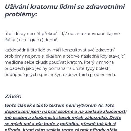
Užívání kratomu lidmi se zdravotními
problémy:
tito lidé by neměli překročit 1/2 obsahu zarovnané čajové
lžičky ( cca 1 gram ) denně
každopádně tito lidé by měli konzultovat své zdravotní
problémy nejprve s lékařem a teprve následně kdy stávající
medicína selže zkusit používat kratom, který v mnoha
případech jako jediný pomáhá na určité typy bolesti,
popřípadě jiných specifických zdravotních problémech.
Závěr:
tento článek s tímto textem není výtvorem AI. Toto
doporučení jsem napsal osobně a na základě zkučenosti
mé osobní a zkušenosti stovek mých zákazníků. Držte
se mých rad a vše bude v pořádku, přesně tak jak si
příroda, která nám seslala tento zázrak přírody přála.