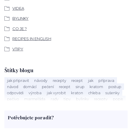
VIDEA
BYLINKY
CO JE ?
RECIPES IN ENGLISH
VTIPY
Štítky blogu
jak připravit
návody
recepty
recept
jak
příprava
návod
domácí
pečení
recept
sirup
kratom
postup
odpovědi
výroba
jak vyrobit
kraton
chleba
sušenky
pečivo
marmeláda
rady
tipy
bylinky
recepty
popis
med
účinky
co je
dezert
rostliny
droga
chilli
paprika
byliny
pěstování
marihuana
triky
nápoj
Potřebujete poradit?
rohlíky
grilování
čaj
salát
víno
třešně
dýně
polévka
koupit
kraťák