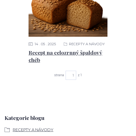
14
05
2025
RECEPTY A NÁVODY
Recept na celozrnný špaldový
chéb
strana
z 1
Kategorie blogu
RECEPTY A NÁVODY