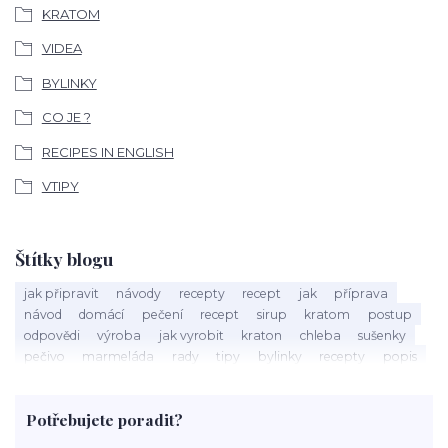
KRATOM
VIDEA
BYLINKY
CO JE ?
RECIPES IN ENGLISH
VTIPY
Štítky blogu
jak připravit
návody
recepty
recept
jak
příprava
návod
domácí
pečení
recept
sirup
kratom
postup
odpovědi
výroba
jak vyrobit
kraton
chleba
sušenky
pečivo
marmeláda
rady
tipy
bylinky
recepty
popis
med
účinky
co je
dezert
rostliny
droga
chilli
paprika
byliny
pěstování
marihuana
triky
nápoj
Potřebujete poradit?
rohlíky
grilování
čaj
salát
víno
třešně
dýně
polévka
koupit
kraťák