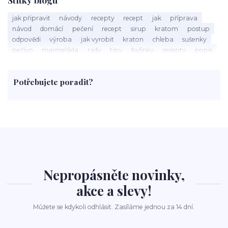
jak připravit
návody
recepty
recept
jak
příprava
návod
domácí
pečení
recept
sirup
kratom
postup
odpovědi
výroba
jak vyrobit
kraton
chleba
sušenky
pečivo
marmeláda
rady
tipy
bylinky
recepty
popis
med
účinky
co je
dezert
rostliny
droga
chilli
paprika
byliny
pěstování
marihuana
triky
nápoj
Potřebujete poradit?
rohlíky
grilování
čaj
salát
víno
třešně
dýně
polévka
koupit
kraťák
Nepropásněte novinky,
akce a slevy!
Můžete se kdykoli odhlásit. Zasíláme jednou za 14 dní.