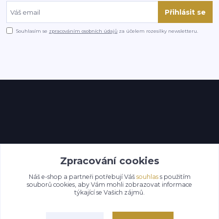
Přihlásit se
Souhlasím se
zpracováním osobních údajů
za účelem rozesílky newsletteru.
Kontakty
Zpracování cookies
Náš e-shop a partneři potřebují Váš
souhlas
s použitím
souborů cookies, aby Vám mohli zobrazovat informace
týkající se Vašich zájmů.