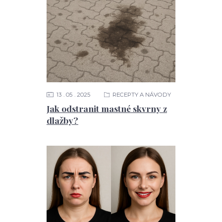
13
05
2025
RECEPTY A NÁVODY
Jak odstranit mastné skvrny z
dlažby?