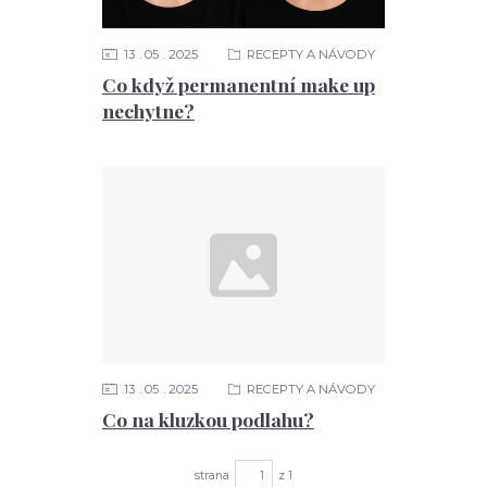
13
05
2025
RECEPTY A NÁVODY
Co když permanentní make up
nechytne?
13
05
2025
RECEPTY A NÁVODY
Co na kluzkou podlahu?
strana
z 1