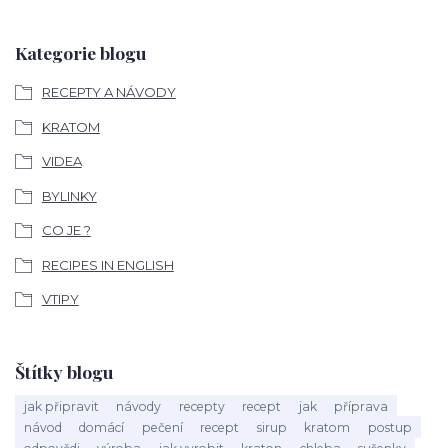
Kategorie blogu
RECEPTY A NÁVODY
KRATOM
VIDEA
BYLINKY
CO JE ?
RECIPES IN ENGLISH
VTIPY
Štítky blogu
jak připravit
návody
recepty
recept
jak
příprava
návod
domácí
pečení
recept
sirup
kratom
postup