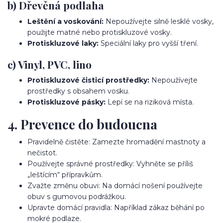
b) Dřevěná podlaha
Leštění a voskování:
Nepoužívejte silně lesklé vosky,
použijte matné nebo protiskluzové vosky.
Protiskluzové laky:
Speciální laky pro vyšší tření.
c) Vinyl, PVC, lino
Protiskluzové čisticí prostředky:
Nepoužívejte
prostředky s obsahem vosku.
Protiskluzové pásky:
Lepí se na riziková místa.
4. Prevence do budoucna
Pravidelně čistěte: Zamezte hromadění mastnoty a
nečistot.
Používejte správné prostředky: Vyhněte se příliš
„leštícím“ přípravkům.
Zvažte změnu obuvi: Na domácí nošení používejte
obuv s gumovou podrážkou.
Upravte domácí pravidla: Například zákaz běhání po
mokré podlaze.