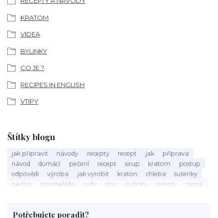
RECEPTY A NÁVODY
KRATOM
VIDEA
BYLINKY
CO JE ?
RECIPES IN ENGLISH
VTIPY
Štítky blogu
jak připravit
návody
recepty
recept
jak
příprava
návod
domácí
pečení
recept
sirup
kratom
postup
odpovědi
výroba
jak vyrobit
kraton
chleba
sušenky
pečivo
marmeláda
rady
tipy
bylinky
recepty
popis
med
účinky
co je
dezert
rostliny
droga
chilli
paprika
byliny
pěstování
marihuana
triky
nápoj
Potřebujete poradit?
rohlíky
grilování
čaj
salát
víno
třešně
dýně