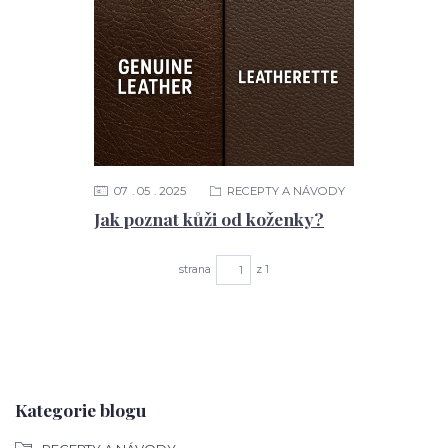
07
05
2025
RECEPTY A NÁVODY
Jak poznat kůži od koženky?
strana
z 1
Kategorie blogu