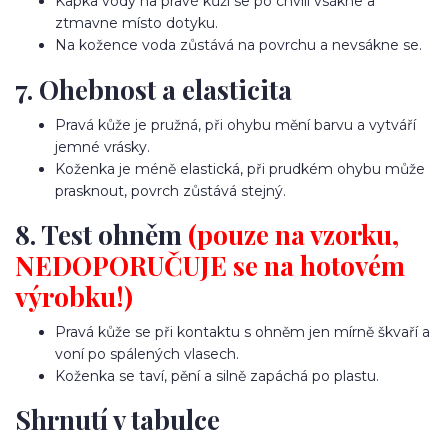
Kapka vody na pravé kůži se po chvíli vsákne a
ztmavne místo dotyku.
Na kožence voda zůstává na povrchu a nevsákne se.
7. Ohebnost a elasticita
Pravá kůže je pružná, při ohybu mění barvu a vytváří
jemné vrásky.
Koženka je méně elastická, při prudkém ohybu může
prasknout, povrch zůstává stejný.
8. Test ohněm
(pouze na vzorku,
NEDOPORUČUJE se na hotovém
výrobku!)
Pravá kůže se při kontaktu s ohněm jen mírně škvaří a
voní po spálených vlasech.
Koženka se taví, pění a silně zapáchá po plastu.
Shrnutí v tabulce