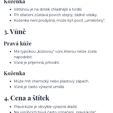
Koženka
Většinou je na dotek chladnější a tvrdší.
Při stlačení zůstává povrch stejný, žádné vrásky.
Koženka není prodyšná, může být pocit „umělotiny“.
3. Vůně
Pravá kůže
Má typickou „kůžovou“ vůni, kterou nelze zcela
napodobit.
Vůně je příjemná, přírodní.
Koženka
Může mít chemický nebo plastový zápach.
Vůně je často výrazně umělá.
4. Cena a štítek
Pravá kůže je obvykle výrazně dražší.
Na výrobcích bývá často označení „pravá kůže“