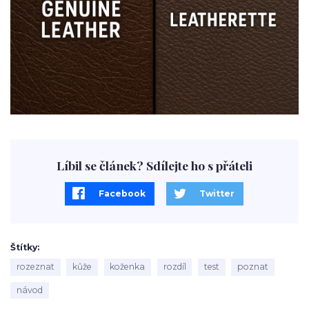
Líbil se článek? Sdílejte ho s přáteli
Facebook
Twitter
Štítky
rozeznat
kůže
koženka
rozdíl
test
poznat
návod