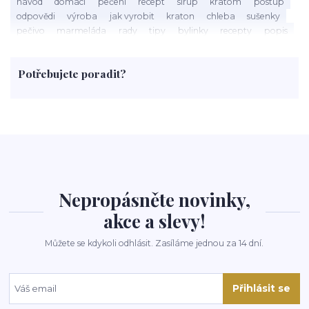
návod
domácí
pečení
recept
sirup
kratom
postup
odpovědi
výroba
jak vyrobit
kraton
chleba
sušenky
pečivo
marmeláda
rady
tipy
bylinky
recepty
popis
med
účinky
co je
dezert
rostliny
droga
chilli
paprika
byliny
pěstování
marihuana
triky
nápoj
Potřebujete poradit?
rohlíky
grilování
čaj
salát
víno
třešně
dýně
polévka
koupit
kraťák
Nepropásněte novinky,
akce a slevy!
Můžete se kdykoli odhlásit. Zasíláme jednou za 14 dní.
Přihlásit se