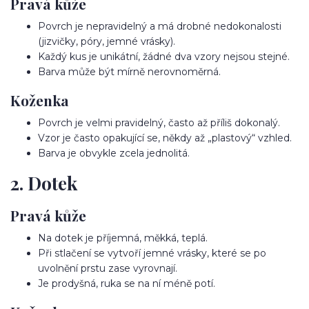
Pravá kůže
Povrch je nepravidelný a má drobné nedokonalosti
(jizvičky, póry, jemné vrásky).
Každý kus je unikátní, žádné dva vzory nejsou stejné.
Barva může být mírně nerovnoměrná.
Koženka
Povrch je velmi pravidelný, často až příliš dokonalý.
Vzor je často opakující se, někdy až „plastový“ vzhled.
Barva je obvykle zcela jednolitá.
2. Dotek
Pravá kůže
Na dotek je příjemná, měkká, teplá.
Při stlačení se vytvoří jemné vrásky, které se po
uvolnění prstu zase vyrovnají.
Je prodyšná, ruka se na ní méně potí.