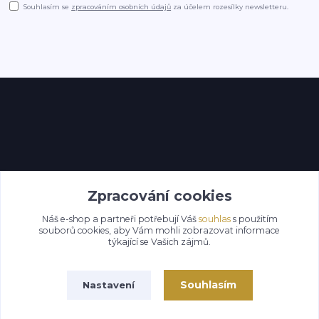
Souhlasím se
zpracováním osobních údajů
za účelem rozesílky newsletteru.
Kontakty
Zpracování cookies
Náš e-shop a partneři potřebují Váš
souhlas
s použitím
souborů cookies, aby Vám mohli zobrazovat informace
týkající se Vašich zájmů.
Souhlasím
Nastavení