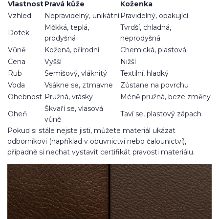
Vlastnost
Pravá kůže
Koženka
Vzhled
Nepravidelný, unikátní
Pravidelný, opakující
Měkká, teplá,
Tvrdší, chladná,
Dotek
prodyšná
neprodyšná
Vůně
Kožená, přírodní
Chemická, plastová
Cena
Vyšší
Nižší
Rub
Semišový, vláknitý
Textilní, hladký
Voda
Vsákne se, ztmavne
Zůstane na povrchu
Ohebnost
Pružná, vrásky
Méně pružná, beze změny
Škvaří se, vlasová
Oheň
Taví se, plastový zápach
vůně
Pokud si stále nejste jisti, můžete materiál ukázat
odborníkovi (například v obuvnictví nebo čalounictví),
případně si nechat vystavit certifikát pravosti materiálu.