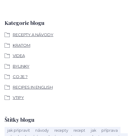
Kategorie blogu
RECEPTY A NÁVODY
KRATOM
VIDEA
BYLINKY
CO JE ?
RECIPES IN ENGLISH
VTIPY
Štítky blogu
jak připravit
návody
recepty
recept
jak
příprava