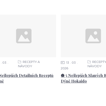
RECEPTY A
RECEPTY
03
13
03
NÁVODY
NÁVODY
2026
 Nejlepších Detailních Receptů
🎃 5 Nejlepších Slaných 
ně
Dýně Hokaido