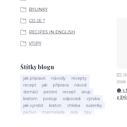
BYLINKY
CO JE ?
RECIPES IN ENGLISH
VTIPY
Štítky blogu
13
jak připravit
návody
recepty
2026
recept
jak
příprava
návod
🎃 5
domácí
pečení
recept
sirup
z Dý
kratom
postup
odpovědi
výroba
jak vyrobit
kraton
chleba
sušenky
pečivo
marmeláda
rady
tipy
bylinky
recepty
popis
med
účinky
co je
dezert
rostliny