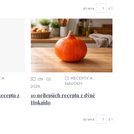
strana
z 1
 A
RECEPTY A
09
02
NÁVODY
2026
Receptů z
10 nejlepších receptů z dýně
Hokaido
strana
z 1