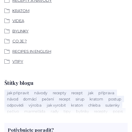
RECEPTY A NÁVODY
KRATOM
VIDEA
BYLINKY
CO JE ?
RECIPES IN ENGLISH
VTIPY
Štítky blogu
jak připravit
návody
recepty
recept
jak
příprava
návod
domácí
pečení
recept
sirup
kratom
postup
odpovědi
výroba
jak vyrobit
kraton
chleba
sušenky
pečivo
marmeláda
rady
tipy
bylinky
recepty
popis
med
účinky
co je
dezert
rostliny
droga
chilli
paprika
byliny
pěstování
marihuana
triky
nápoj
Potřebujete poradit?
rohlíky
grilování
čaj
salát
víno
třešně
dýně