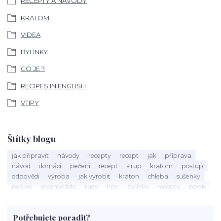
RECEPTY A NÁVODY
KRATOM
VIDEA
BYLINKY
CO JE ?
RECIPES IN ENGLISH
VTIPY
Štítky blogu
jak připravit
návody
recepty
recept
jak
příprava
návod
domácí
pečení
recept
sirup
kratom
postup
odpovědi
výroba
jak vyrobit
kraton
chleba
sušenky
pečivo
marmeláda
rady
tipy
bylinky
recepty
popis
med
účinky
co je
dezert
rostliny
droga
chilli
paprika
byliny
pěstování
marihuana
triky
nápoj
Potřebujete poradit?
rohlíky
grilování
čaj
salát
víno
třešně
dýně