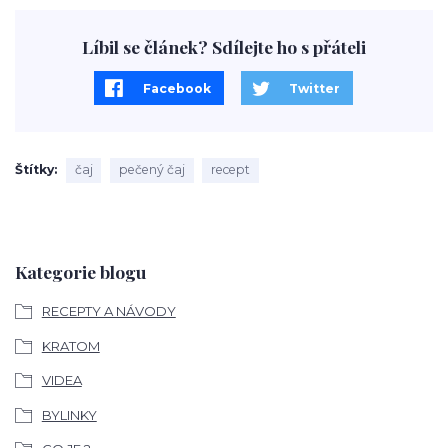
Líbil se článek? Sdílejte ho s přáteli
Facebook
Twitter
Štítky
čaj
pečený čaj
recept
Kategorie blogu
RECEPTY A NÁVODY
KRATOM
VIDEA
BYLINKY