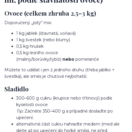
Ovoce (celkem zhruba 2,5–3 kg)
Doporučený „jistý“ mix:
1 kg jablek (šťavnatá, voňavá)
1 kg švestek (nebo blumy)
0,5 kg hrušek
0,5 kg lesního ovoce
(maliny/borůvky/rybíz)
nebo
pomeranče
Můžete to udělat i jen z jednoho druhu (třeba jablko +
švestka), ale směs je chuťově nejbohatší.
Sladidlo
300–600 g cukru (krupice nebo třtinový) podle
kyselosti ovoce
Tip:
Začněte 350–400 g a případně doslaďte po
upečení.
alternativně část cukru nahraďte medem (med ale
dejte až po upečení do horké směsi, ne před