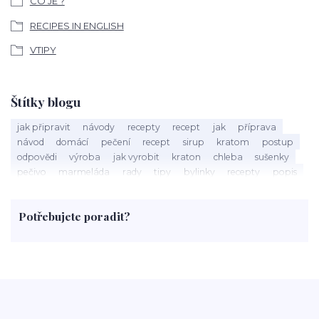
CO JE ?
RECIPES IN ENGLISH
VTIPY
Štítky blogu
jak připravit
návody
recepty
recept
jak
příprava
návod
domácí
pečení
recept
sirup
kratom
postup
odpovědi
výroba
jak vyrobit
kraton
chleba
sušenky
pečivo
marmeláda
rady
tipy
bylinky
recepty
popis
med
účinky
co je
dezert
rostliny
droga
chilli
paprika
byliny
pěstování
marihuana
triky
nápoj
Potřebujete poradit?
rohlíky
grilování
čaj
salát
víno
třešně
dýně
polévka
koupit
kraťák