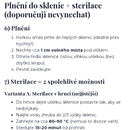
Plnění do sklenic + sterilace
(doporučuji nevynechat)
6) Plnění
Horkou směs plňte do teplých sklenic (ideálně přes
trychtýř).
Nechte cca
1 cm volného místa
pod víčkem.
Otřete hrdlo sklenice čistou, vlhkou utěrkou (bez
zbytků sirupu).
Pevně zavíčkujte.
7) Sterilace – 2 spolehlivé možnosti
Varianta A: Sterilace v hrnci (nejjistější)
Do hrnce dejte utěrku, sklenice postavte tak, aby se
nedotýkaly.
Nalijte vodu zhruba do 2/3 výšky sklenic.
Zahřejte na cca
80–90 °C
(nemusí to divoce vařit).
Sterilujte
15–20 minut
od prohřátí.