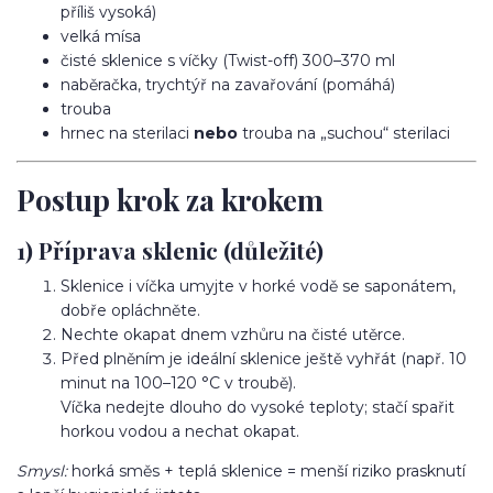
příliš vysoká)
velká mísa
čisté sklenice s víčky (Twist-off) 300–370 ml
naběračka, trychtýř na zavařování (pomáhá)
trouba
hrnec na sterilaci
nebo
trouba na „suchou“ sterilaci
Postup krok za krokem
1) Příprava sklenic (důležité)
Sklenice i víčka umyjte v horké vodě se saponátem,
dobře opláchněte.
Nechte okapat dnem vzhůru na čisté utěrce.
Před plněním je ideální sklenice ještě vyhřát (např. 10
minut na 100–120 °C v troubě).
Víčka nedejte dlouho do vysoké teploty; stačí spařit
horkou vodou a nechat okapat.
Smysl:
horká směs + teplá sklenice = menší riziko prasknutí