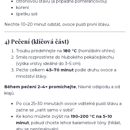
citronovou šťávu (a případně pomerančovou)
koření
špetku soli
Nechte 10–20 minut odstát, ovoce pustí první šťávu.
4) Pečení (klíčová část)
Troubu předehřejte na
180 °C
(horní/dolní ohřev).
Směs rozprostřete do hlubokého pekáče/plechu
(výška vrstvy ideálně do 3–5 cm).
Pečte celkem
45–70 minut
podle druhu ovoce a
množství šťávy.
Během pečení 2–4× promíchejte
, hlavně odspodu a od
krajů.
Po cca 25–30 minutách ovoce viditelně pustí šťávu a
začne se „vařit samo v sobě“.
Ke konci můžete zvýšit na
190–200 °C na 5–10
minut
, pokud chcete lehce karamelové tóny (hlídat,
aby se nepřipalovalo).