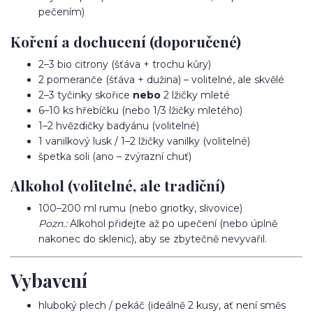
pečením)
Koření a dochucení (doporučené)
2–3 bio citrony (šťáva + trochu kůry)
2 pomeranče (šťáva + dužina) – volitelné, ale skvělé
2–3 tyčinky skořice
nebo
2 lžičky mleté
6–10 ks hřebíčku (nebo 1/3 lžičky mletého)
1–2 hvězdičky badyánu (volitelné)
1 vanilkový lusk / 1–2 lžičky vanilky (volitelné)
špetka soli (ano – zvýrazní chuť)
Alkohol (volitelné, ale tradiční)
100–200 ml rumu (nebo griotky, slivovice)
Pozn.:
Alkohol přidejte až po upečení (nebo úplně
nakonec do sklenic), aby se zbytečně nevyvařil.
Vybavení
hluboký plech / pekáč (ideálně 2 kusy, ať není směs