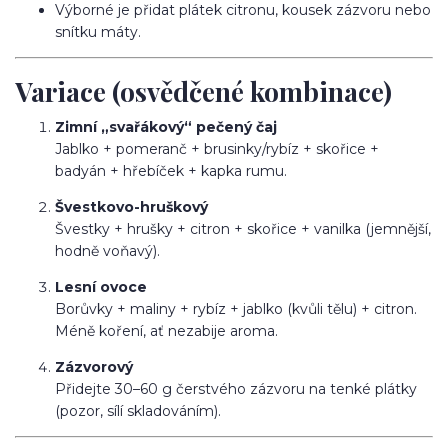
Výborné je přidat plátek citronu, kousek zázvoru nebo
snítku máty.
Variace (osvědčené kombinace)
Zimní „svařákový“ pečený čaj
Jablko + pomeranč + brusinky/rybíz + skořice +
badyán + hřebíček + kapka rumu.
Švestkovo-hruškový
Švestky + hrušky + citron + skořice + vanilka (jemnější,
hodně voňavý).
Lesní ovoce
Borůvky + maliny + rybíz + jablko (kvůli tělu) + citron.
Méně koření, ať nezabije aroma.
Zázvorový
Přidejte 30–60 g čerstvého zázvoru na tenké plátky
(pozor, sílí skladováním).