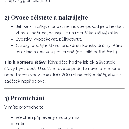
a lepší hygienická jistota.
2) Ovoce očistěte a nakrájejte
Jablka a hrušky: oloupat nemusíte (pokud jsou hezká),
zbavte jádřince, nakrájejte na menší kostičky/plátky.
Švestky: vypeckovat, půlit/čtvrtit.
Citrusy: použijte šťávu, případně i kousky dužiny. Kůru
jen z bio a opravdu jen jemně (bez bílé hořké části).
Tip k poměru šťávy:
Když dáte hodně jablek a švestek,
šťávy bývá dost. U suššího ovoce přidejte navíc pomeranč
nebo trochu vody (max 100–200 ml na celý pekáč), aby se
začátek nepřipaloval.
3) Promíchání
V míse promíchejte:
všechen připravený ovocný mix
cukr