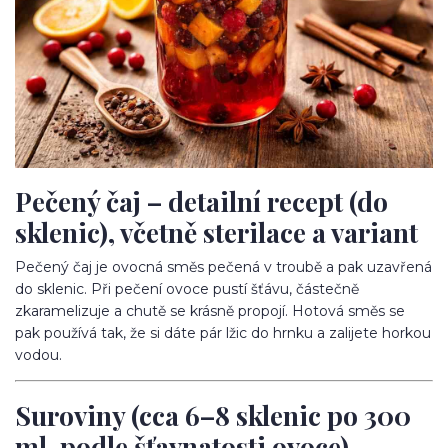
Pečený čaj – detailní recept (do
sklenic), včetně sterilace a variant
Pečený čaj je ovocná směs pečená v troubě a pak uzavřená
do sklenic. Při pečení ovoce pustí šťávu, částečně
zkaramelizuje a chutě se krásně propojí. Hotová směs se
pak používá tak, že si dáte pár lžic do hrnku a zalijete horkou
vodou.
Suroviny (cca 6–8 sklenic po 300
ml, podle šťavnatosti ovoce)