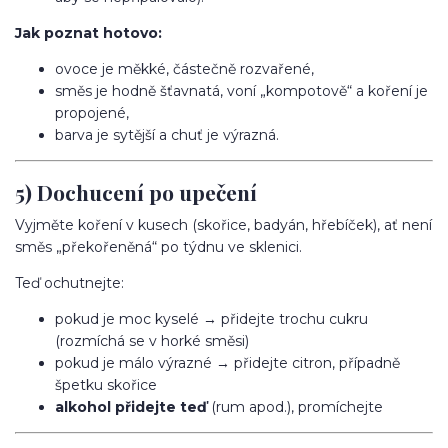
Jak poznat hotovo:
ovoce je měkké, částečně rozvařené,
směs je hodně šťavnatá, voní „kompotově“ a koření je
propojené,
barva je sytější a chuť je výrazná.
5) Dochucení po upečení
Vyjměte koření v kusech (skořice, badyán, hřebíček), ať není
směs „překořeněná“ po týdnu ve sklenici.
Teď ochutnejte:
pokud je moc kyselé → přidejte trochu cukru
(rozmíchá se v horké směsi)
pokud je málo výrazné → přidejte citron, případně
špetku skořice
alkohol přidejte teď
(rum apod.), promíchejte