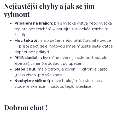
Nejčastější chyby a jak se jim
vyhnout
Připálení na krajích:
příliš vysoká vrstva nebo vysoká
teplota bez míchání → použijte širší pekáč, míchejte
častěji.
Moc tekuté:
málo pečení nebo příliš šťavnaté ovoce
→ příště péct déle; hotovou směs můžete ještě krátce
dopéct bez přikrytí.
Příliš sladké:
u kyselého ovoce je cukr potřeba, ale
lépe začít méně a dosladit po upečení.
Slabá chuť:
málo citronu a koření → citron je často
„tajná zbraň“ pro výraznost.
Nechytne víčko:
špinavé hrdlo / málo sterilace /
studené sklenice → čistota, teplo, sterilace.
Dobrou chuť !