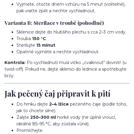
Vyjměte, otočte dnem vzhůru na 5 minut (volitelné),
pak vraťte zpět a nechte vychladnout.
Varianta B: Sterilace v troubě (pohodlné)
Sklenice dejte do hlubšího plechu s cca 2–3 cm vody.
Trouba
150 °C
.
Sterilujte
15 minut
.
Opatrně vyjměte a nechte vychladnout.
Kontrola:
Po vychladnutí musí víčko „cvaknout“ dovnitř (u
twist-off). Pokud ne, dejte sklenici do lednice a spotřebujte
brzy.
Jak pečený čaj připravit k pití
Do hrnku dejte
2–4 lžíce
pečeného čaje (podle toho,
jak to chcete silné).
Zalijte
250–300 ml
horké vody (ne úplně vroucí,
ideálně 85–95 °C, aby zůstala vůně).
Promíchejte.