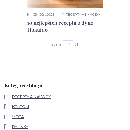
09
02
2026
RECEPTY A NÁVODY
10 nejlepších receptů z dýně
Hokaido
strana
z 1
Kategorie blogu
RECEPTY A NÁVODY
KRATOM
VIDEA
BYLINKY