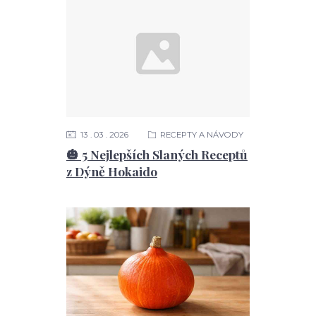
13
03
2026
RECEPTY A NÁVODY
🎃 5 Nejlepších Slaných Receptů
z Dýně Hokaido