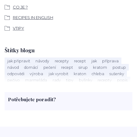
CO JE ?
RECIPES IN ENGLISH
VTIPY
Štítky blogu
jak připravit
návody
recepty
recept
jak
příprava
návod
domácí
pečení
recept
sirup
kratom
postup
odpovědi
výroba
jak vyrobit
kraton
chleba
sušenky
pečivo
marmeláda
rady
tipy
bylinky
recepty
popis
med
účinky
co je
dezert
rostliny
droga
chilli
paprika
byliny
pěstování
marihuana
triky
nápoj
Potřebujete poradit?
rohlíky
grilování
čaj
salát
víno
třešně
dýně
polévka
koupit
kraťák