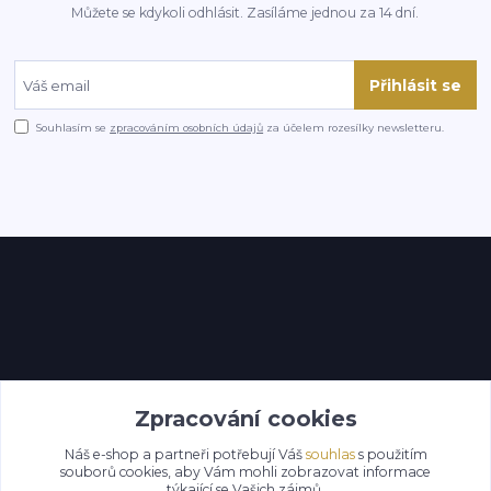
Můžete se kdykoli odhlásit. Zasíláme jednou za 14 dní.
Přihlásit se
Souhlasím se
zpracováním osobních údajů
za účelem rozesílky newsletteru.
Kontakty
Zpracování cookies
Náš e-shop a partneři potřebují Váš
souhlas
s použitím
souborů cookies, aby Vám mohli zobrazovat informace
týkající se Vašich zájmů.