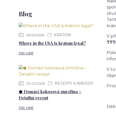
Naše
spol
Blog
zkuš
Tent
krat
KRATOM
26.06.2026
V př
777
Where in the USA is kratom legal?
Poku
číst celé
info
V tu
obje
RECEPTY A NÁVODY
30.03.2026
Prod
🥥 Domácí kokosová zmrzlina –
Detailní recept
Děku
číst celé