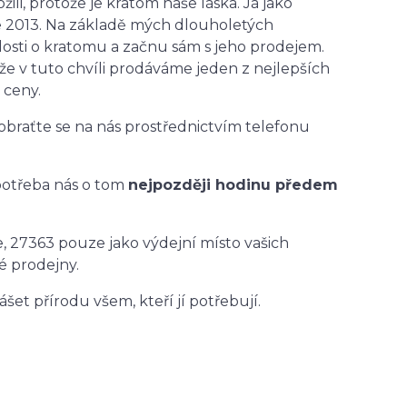
ili, protože je kratom naše láska. Já jako
oce 2013. Na základě mých dlouholetých
alosti o kratomu a začnu sám s jeho prodejem.
i, že v tuto chvíli prodáváme jeden z nejlepších
 ceny.
obraťte se na nás prostřednictvím telefonu
potřeba nás o tom
nejpozději hodinu předem
e, 27363 pouze jako výdejní místo vašich
é prodejny.
et přírodu všem, kteří jí potřebují.