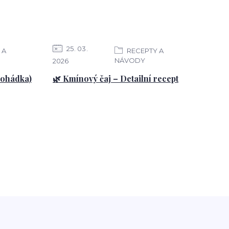
25
03
 A
RECEPTY A
NÁVODY
2026
pohádka)
🌿 Kmínový čaj – Detailní recept