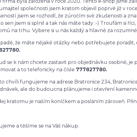
 firma byla založena v roce 2020. Tento e-shop jsme založ
umajitel společnosti jsem kratom objevil poprvé již v r
eností jsem se rozhodl, že zúročím své zkušenosti a zn
o sen jsem si splnil a tak nás máte tady :-) Troufám si říc
omů na trhu. Vybere si u nás každý a hlavně za rozumné
ípadě, že máte nějaké otázky nebo potřebujete poradit, 
827780.
d se k nám chcete zastavit pro objednávku osobně, je 
rmovat a to telefonicky na čísle
777827780.
to chvíli fungujeme na adrese Bratronice 234, Bratronic
dnávek, ale do budoucna plánujeme i otevření kamenn
ej kratomu je naším koníčkem a posláním zároveň. Přináš
jeme a těšíme se na Váš nákup.