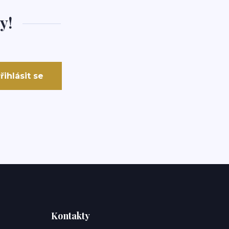
y!
řihlásit se
Kontakty