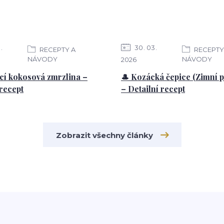
3
30
03
RECEPTY A
RECEPTY
NÁVODY
NÁVODY
2026
í kokosová zmrzlina –
🎩 Kozácká čepice (Zimní 
 recept
– Detailní recept
Zobrazit všechny články