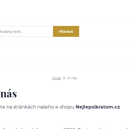
Hledat
Úvod
O nás
 nás
jte na stránkách našeho e-shopu
Nejlepsikratom.cz