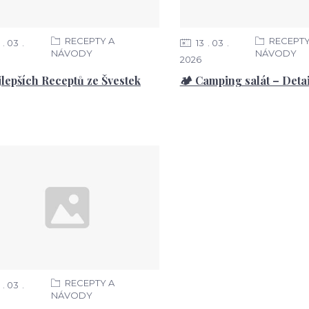
RECEPTY A
RECEPTY
03
13
03
NÁVODY
NÁVODY
2026
jlepších Receptů ze Švestek
🏕️ Camping salát – Deta
RECEPTY A
03
NÁVODY