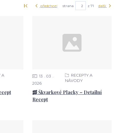
předchozí
strana
z 71
další
 A
RECEPTY A
13
03
NÁVODY
2026
ecept
🥓 Škvarkové Placky – Detailní
Recept