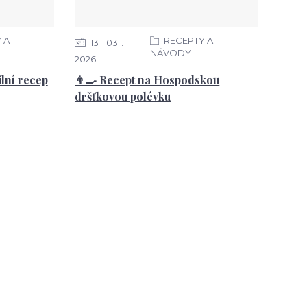
 A
RECEPTY A
13
03
NÁVODY
2026
ilní recep
👨‍🍳 Recept na Hospodskou
dršťkovou polévku