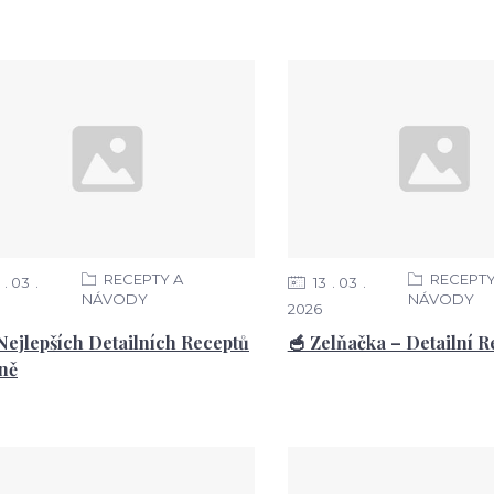
RECEPTY A
RECEPTY
03
13
03
NÁVODY
NÁVODY
2026
 Nejlepších Detailních Receptů
🥣 Zelňačka – Detailní R
ně