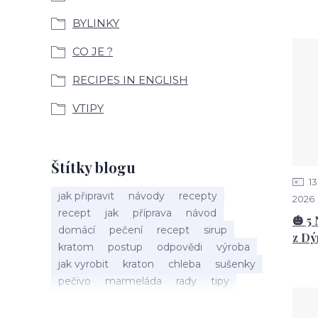
BYLINKY
CO JE ?
RECIPES IN ENGLISH
VTIPY
Štítky blogu
13
jak připravit
návody
recepty
2026
recept
jak
příprava
návod
🎃 5
domácí
pečení
recept
sirup
z Dý
kratom
postup
odpovědi
výroba
jak vyrobit
kraton
chleba
sušenky
pečivo
marmeláda
rady
tipy
bylinky
recepty
popis
med
účinky
co je
dezert
rostliny