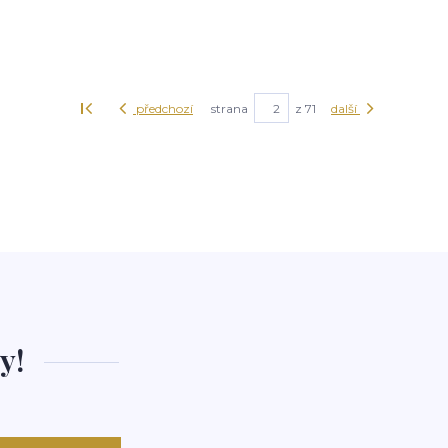
předchozí
strana
z 71
další
y!