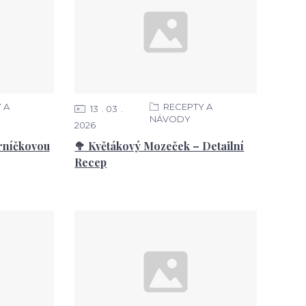
 A
RECEPTY A
13
03
NÁVODY
2026
hrníčkovou
🥦 Květákový Mozeček – Detailní
Recep