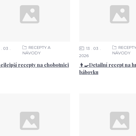
RECEPTY A
RECEPTY
03
13
03
NÁVODY
NÁVODY
2026
nejlejpší recepty na chobotnici
👨‍🍳Detailní recept na 
bábovku