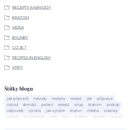
RECEPTY A NÁVODY
KRATOM
VIDEA
BYLINKY
CO JE ?
RECIPES IN ENGLISH
VTIPY
Štítky blogu
jak připravit
návody
recepty
recept
jak
příprava
návod
domácí
pečení
recept
sirup
kratom
postup
odpovědi
výroba
jak vyrobit
kraton
chleba
sušenky
pečivo
marmeláda
rady
tipy
bylinky
recepty
popis
med
účinky
co je
dezert
rostliny
droga
chilli
paprika
byliny
pěstování
marihuana
triky
nápoj