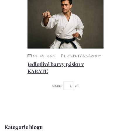
07
05
2025
RECEPTY A NÁVODY
Jedlotlivé barvy pásků v
KARATE
strana
z 1
Kategorie blogu