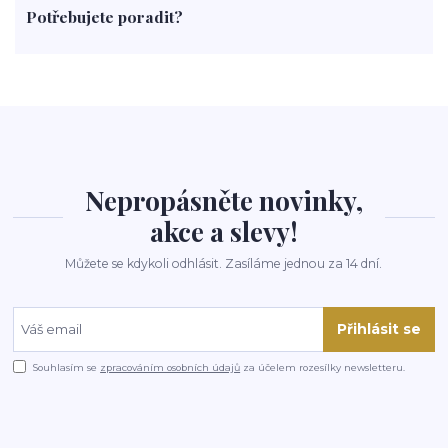
Potřebujete poradit?
rohlíky
grilování
čaj
salát
víno
třešně
dýně
polévka
koupit
kraťák
Nepropásněte novinky,
akce a slevy!
Můžete se kdykoli odhlásit. Zasíláme jednou za 14 dní.
Přihlásit se
Souhlasím se
zpracováním osobních údajů
za účelem rozesílky newsletteru.