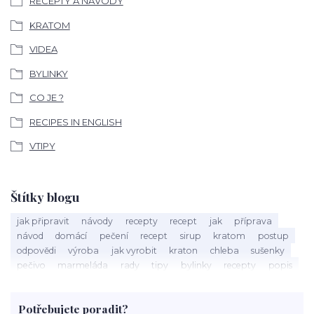
RECEPTY A NÁVODY
KRATOM
VIDEA
BYLINKY
CO JE ?
RECIPES IN ENGLISH
VTIPY
Štítky blogu
jak připravit
návody
recepty
recept
jak
příprava
návod
domácí
pečení
recept
sirup
kratom
postup
odpovědi
výroba
jak vyrobit
kraton
chleba
sušenky
pečivo
marmeláda
rady
tipy
bylinky
recepty
popis
med
účinky
co je
dezert
rostliny
droga
chilli
paprika
byliny
pěstování
marihuana
triky
nápoj
Potřebujete poradit?
rohlíky
grilování
čaj
salát
víno
třešně
dýně