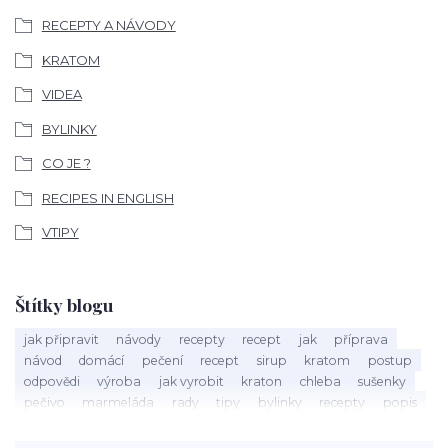
RECEPTY A NÁVODY
KRATOM
VIDEA
BYLINKY
CO JE ?
RECIPES IN ENGLISH
VTIPY
Štítky blogu
jak připravit
návody
recepty
recept
jak
příprava
návod
domácí
pečení
recept
sirup
kratom
postup
odpovědi
výroba
jak vyrobit
kraton
chleba
sušenky
pečivo
marmeláda
rady
tipy
bylinky
recepty
popis
med
účinky
co je
dezert
rostliny
droga
chilli
paprika
byliny
pěstování
marihuana
triky
nápoj