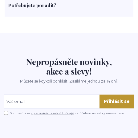
Potřebujete poradit?
rohlíky
grilování
čaj
salát
víno
třešně
dýně
polévka
koupit
kraťák
Nepropásněte novinky,
akce a slevy!
Můžete se kdykoli odhlásit. Zasíláme jednou za 14 dní.
Přihlásit se
Souhlasím se
zpracováním osobních údajů
za účelem rozesílky newsletteru.