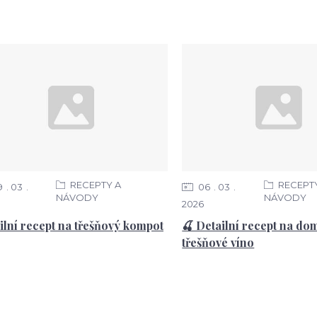
RECEPTY A
RECEPT
9
03
06
03
NÁVODY
NÁVODY
2026
ilní recept na třešňový kompot
🍒 Detailní recept na do
třešňové víno