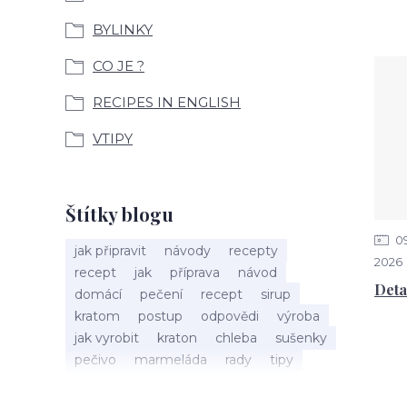
BYLINKY
CO JE ?
RECIPES IN ENGLISH
VTIPY
Štítky blogu
0
jak připravit
návody
recepty
2026
recept
jak
příprava
návod
Deta
domácí
pečení
recept
sirup
kratom
postup
odpovědi
výroba
jak vyrobit
kraton
chleba
sušenky
pečivo
marmeláda
rady
tipy
bylinky
recepty
popis
med
účinky
co je
dezert
rostliny