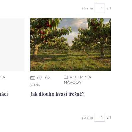
strana
z 1
Y A
RECEPTY A
07
02
NÁVODY
2026
mácí
Jak dlouho kvasí třešně​?
strana
z 1