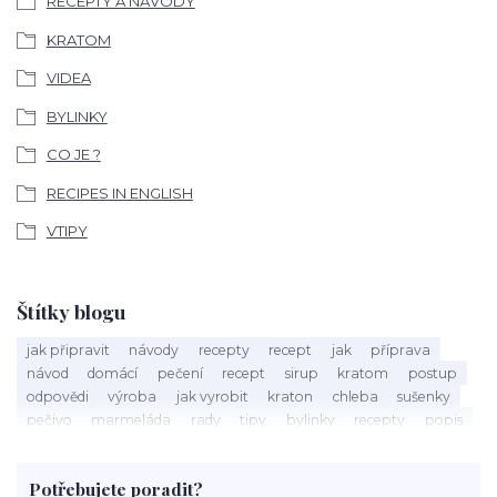
RECEPTY A NÁVODY
KRATOM
VIDEA
BYLINKY
CO JE ?
RECIPES IN ENGLISH
VTIPY
Štítky blogu
jak připravit
návody
recepty
recept
jak
příprava
návod
domácí
pečení
recept
sirup
kratom
postup
odpovědi
výroba
jak vyrobit
kraton
chleba
sušenky
pečivo
marmeláda
rady
tipy
bylinky
recepty
popis
med
účinky
co je
dezert
rostliny
droga
chilli
paprika
byliny
pěstování
marihuana
triky
nápoj
Potřebujete poradit?
rohlíky
grilování
čaj
salát
víno
třešně
dýně