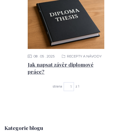
08
05
2025
RECEPTY A NÁVODY
Jak napsat závěr diplomové
práce?
strana
z 1
Kategorie blogu