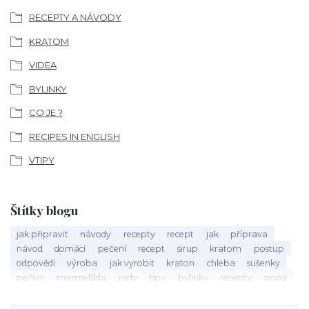
RECEPTY A NÁVODY
KRATOM
VIDEA
BYLINKY
CO JE ?
RECIPES IN ENGLISH
VTIPY
Štítky blogu
jak připravit
návody
recepty
recept
jak
příprava
návod
domácí
pečení
recept
sirup
kratom
postup
odpovědi
výroba
jak vyrobit
kraton
chleba
sušenky
pečivo
marmeláda
rady
tipy
bylinky
recepty
popis
med
účinky
co je
dezert
rostliny
droga
chilli
paprika
byliny
pěstování
marihuana
triky
nápoj