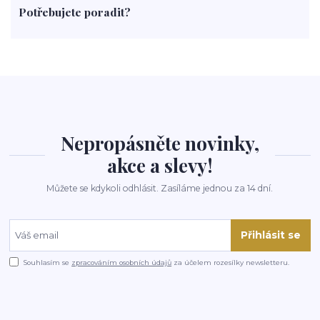
Potřebujete poradit?
rohlíky
grilování
čaj
salát
víno
třešně
dýně
polévka
koupit
kraťák
Nepropásněte novinky,
akce a slevy!
Můžete se kdykoli odhlásit. Zasíláme jednou za 14 dní.
Přihlásit se
Souhlasím se
zpracováním osobních údajů
za účelem rozesílky newsletteru.