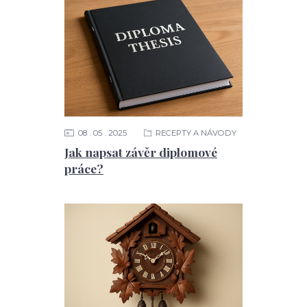
08
05
2025
RECEPTY A NÁVODY
Jak napsat závěr diplomové
práce?