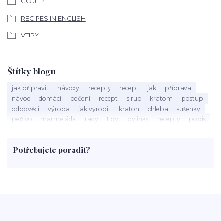
CO JE ?
RECIPES IN ENGLISH
VTIPY
Štítky blogu
jak připravit
návody
recepty
recept
jak
příprava
návod
domácí
pečení
recept
sirup
kratom
postup
odpovědi
výroba
jak vyrobit
kraton
chleba
sušenky
pečivo
marmeláda
rady
tipy
bylinky
recepty
popis
med
účinky
co je
dezert
rostliny
droga
chilli
paprika
byliny
pěstování
marihuana
triky
nápoj
Potřebujete poradit?
rohlíky
grilování
čaj
salát
víno
třešně
dýně
polévka
koupit
kraťák