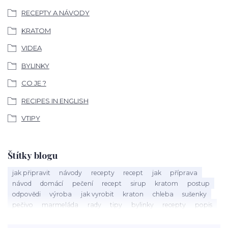
RECEPTY A NÁVODY
KRATOM
VIDEA
BYLINKY
CO JE ?
RECIPES IN ENGLISH
VTIPY
Štítky blogu
jak připravit
návody
recepty
recept
jak
příprava
návod
domácí
pečení
recept
sirup
kratom
postup
odpovědi
výroba
jak vyrobit
kraton
chleba
sušenky
pečivo
marmeláda
rady
tipy
bylinky
recepty
popis
med
účinky
co je
dezert
rostliny
droga
chilli
paprika
byliny
pěstování
marihuana
triky
nápoj