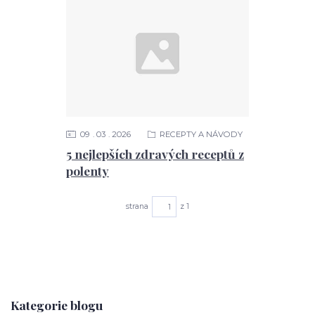
09
03
2026
RECEPTY A NÁVODY
5 nejlepších zdravých receptů z
polenty
strana
z 1
Kategorie blogu