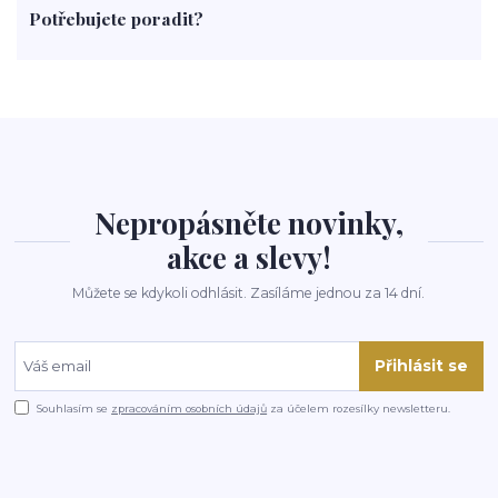
Potřebujete poradit?
rohlíky
grilování
čaj
salát
víno
třešně
dýně
polévka
koupit
kraťák
Nepropásněte novinky,
akce a slevy!
Můžete se kdykoli odhlásit. Zasíláme jednou za 14 dní.
Přihlásit se
Souhlasím se
zpracováním osobních údajů
za účelem rozesílky newsletteru.