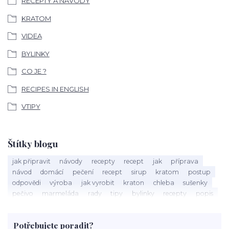
RECEPTY A NÁVODY
KRATOM
VIDEA
BYLINKY
CO JE ?
RECIPES IN ENGLISH
VTIPY
Štítky blogu
jak připravit
návody
recepty
recept
jak
příprava
návod
domácí
pečení
recept
sirup
kratom
postup
odpovědi
výroba
jak vyrobit
kraton
chleba
sušenky
pečivo
marmeláda
rady
tipy
bylinky
recepty
popis
med
účinky
co je
dezert
rostliny
droga
chilli
paprika
byliny
pěstování
marihuana
triky
nápoj
Potřebujete poradit?
rohlíky
grilování
čaj
salát
víno
třešně
dýně